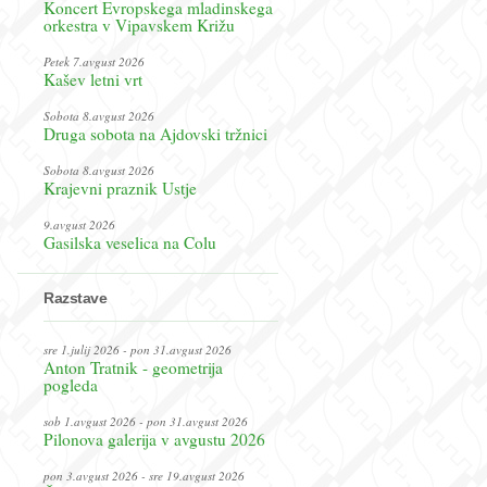
Koncert Evropskega mladinskega
orkestra v Vipavskem Križu
Petek 7.avgust 2026
Kašev letni vrt
Sobota 8.avgust 2026
Druga sobota na Ajdovski tržnici
Sobota 8.avgust 2026
Krajevni praznik Ustje
9.avgust 2026
Gasilska veselica na Colu
Razstave
sre 1.julij 2026 - pon 31.avgust 2026
Anton Tratnik - geometrija
pogleda
sob 1.avgust 2026 - pon 31.avgust 2026
Pilonova galerija v avgustu 2026
pon 3.avgust 2026 - sre 19.avgust 2026