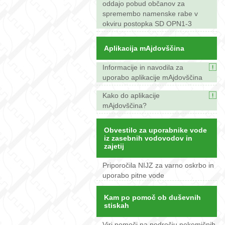
oddajo pobud občanov za
spremembo namenske rabe v
okviru postopka SD OPN1-3
Aplikacija mAjdovščina
Informacije in navodila za
uporabo aplikacije mAjdovščina
Kako do aplikacije
mAjdovščina?
Obvestilo za uporabnike vode
iz zasebnih vodovodov in
zajetij
Priporočila NIJZ za varno oskrbo in
uporabo pitne vode
Kam po pomoč ob duševnih
stiskah
Viri pomoči na področju nekemičnih