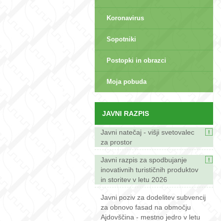
Koronavirus
Sopotniki
Postopki in obrazci
sep>
Moja pobuda
JAVNI RAZPIS
Javni natečaj - višji svetovalec
za prostor
Javni razpis za spodbujanje
inovativnih turističnih produktov
in storitev v letu 2026
Javni poziv za dodelitev subvencij
za obnovo fasad na območju
Ajdovščina - mestno jedro v letu