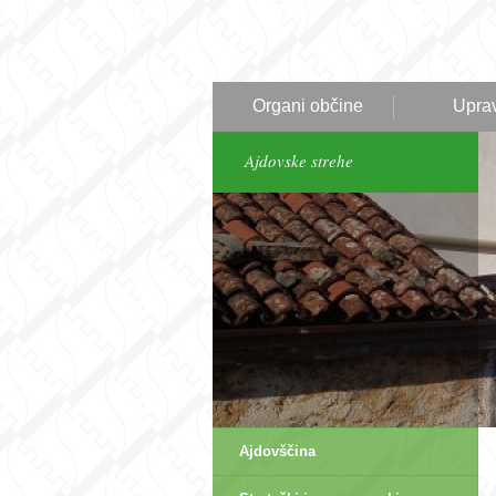
Organi občine
Upra
Ajdovske strehe
Ajdovščina