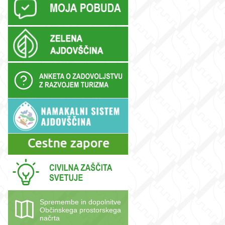
Spremembe in dopolnitve
Občinskega prostorskega
načrta