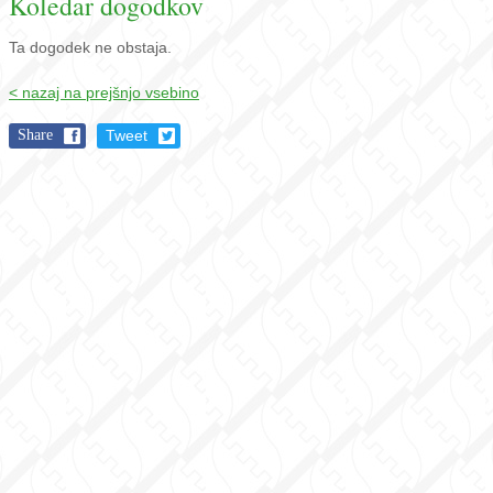
Koledar dogodkov
Ta dogodek ne obstaja.
< nazaj na prejšnjo vsebino
Share
Tweet