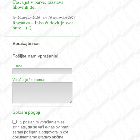
Čas, ujet v barve. razstava
likovnih del
čet 20.avgust 2026 - sre 16.september 2026
Razstava - Tako čudovit je svet
brez ...(?)
Vprašajte nas
Pošljite nam vprašanje!
E-mail
Vprašanje / komentar
Splošni pogoji
S poslanim vprašanjem se
strinjate, da se vaš e-naslov hrani
zaradi pošiljanja odgovora in kot
dokumentarno gradivo občine.