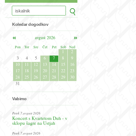
Koledar dogodkov
avgust 2026
Pon
Tor
Sre
Čet
Pet
Sob
Ned
1
2
3
4
5
6
7
8
9
10
11
12
13
14
15
16
17
18
19
20
21
22
23
24
25
26
27
28
29
30
31
Vabimo
Petek 7.avgust 2026
Koncert s Kvartetom Duh - v
sklopu šagre na Ustjah
Petek 7.avgust 2026