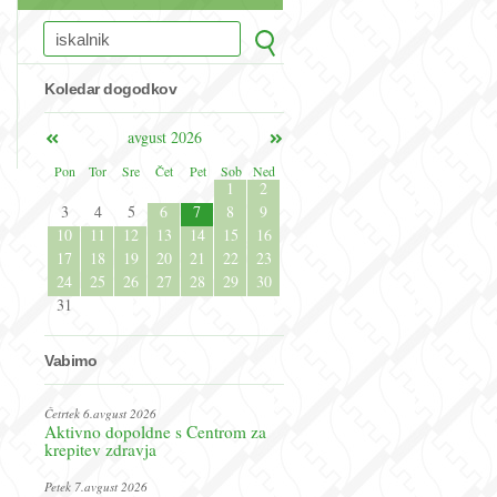
Koledar dogodkov
avgust 2026
Pon
Tor
Sre
Čet
Pet
Sob
Ned
1
2
3
4
5
6
7
8
9
10
11
12
13
14
15
16
17
18
19
20
21
22
23
24
25
26
27
28
29
30
31
Vabimo
Četrtek 6.avgust 2026
Aktivno dopoldne s Centrom za
krepitev zdravja
Petek 7.avgust 2026