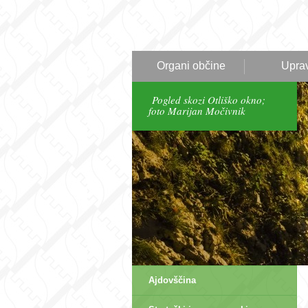
Organi občine
Upra
Pogled skozi Otliško okno;
foto Marijan Močivnik
Ajdovščina