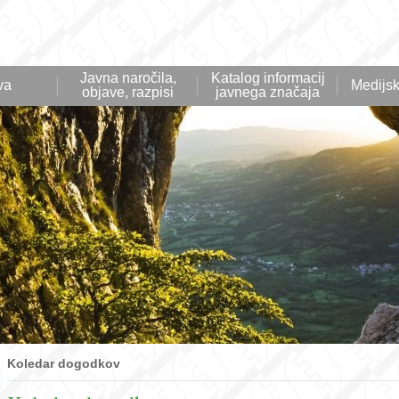
Javna naročila,
Katalog informacij
va
Medijsk
objave, razpisi
javnega značaja
Koledar dogodkov