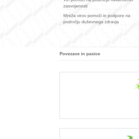
zasvojenosti
Mreža virov pomoči in podpore na
področju duševnega zdravja
Povezave in pasice