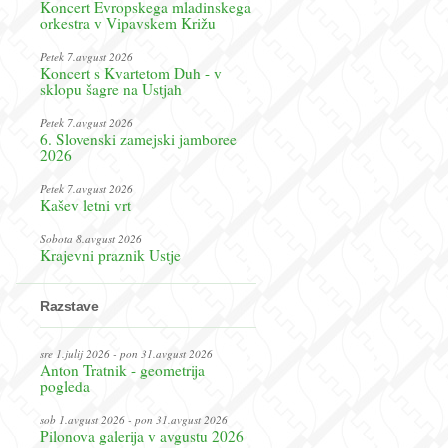
Koncert Evropskega mladinskega
orkestra v Vipavskem Križu
Petek 7.avgust 2026
Koncert s Kvartetom Duh - v
sklopu šagre na Ustjah
Petek 7.avgust 2026
6. Slovenski zamejski jamboree
2026
Petek 7.avgust 2026
Kašev letni vrt
Sobota 8.avgust 2026
Krajevni praznik Ustje
Razstave
sre 1.julij 2026 - pon 31.avgust 2026
Anton Tratnik - geometrija
pogleda
sob 1.avgust 2026 - pon 31.avgust 2026
Pilonova galerija v avgustu 2026