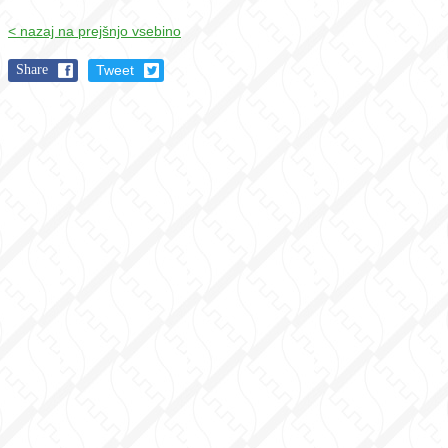
< nazaj na prejšnjo vsebino
Share
Tweet