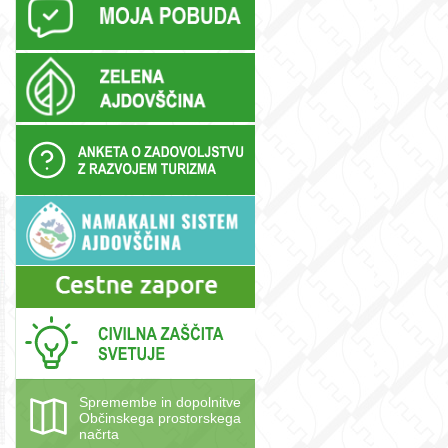
Spremembe in dopolnitve
Občinskega prostorskega
načrta