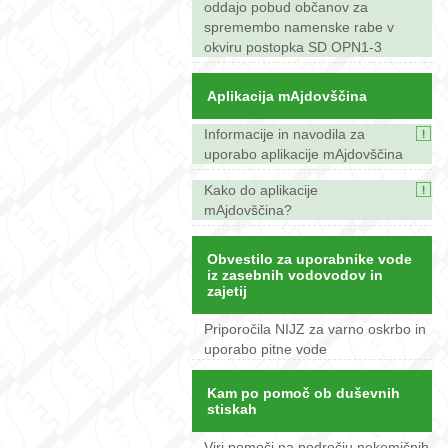
oddajo pobud občanov za
spremembo namenske rabe v
okviru postopka SD OPN1-3
Aplikacija mAjdovščina
Informacije in navodila za
uporabo aplikacije mAjdovščina
Kako do aplikacije
mAjdovščina?
Obvestilo za uporabnike vode
iz zasebnih vodovodov in
zajetij
Priporočila NIJZ za varno oskrbo in
uporabo pitne vode
Kam po pomoč ob duševnih
stiskah
Viri pomoči na področju nekemičnih