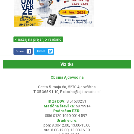
< nazaj na prejšnjo vsebino
Share
Tweet
Vizitka
Občina Ajdovščina
Cesta 5. maja 6a, 5270 Ajdovščina
T 05 365 91 10, E
obcina@ajdovscina.si
ID za DDV:
SI51533251
Matična številka:
5879914
Podračun EZR:
SI56 0120 1010 0014 597
Uradne ure:
pon: 8.00-12.00, 13.00-15.00
sre: 8.00-12.00, 13.00-16.30