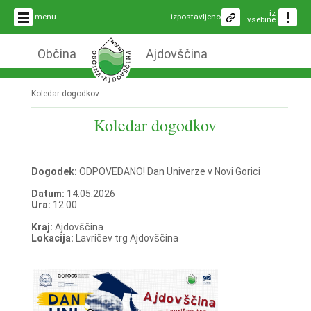
iz
menu
izpostavljeno
vsebine
Občina
Ajdovščina
Koledar dogodkov
Koledar dogodkov
Dogodek:
ODPOVEDANO! Dan Univerze v Novi Gorici
Datum:
14.05.2026
Ura:
12:00
Kraj:
Ajdovščina
Lokacija:
Lavričev trg Ajdovščina