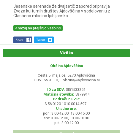
Jesenske serenade že dvajsetič zapored pripravlja
Zveza kulturnih društev Ajdovščina v sodelovanju z
Glasbeno mladino ljubljansko.
< nazaj na prejšnjo vsebino
Share
Tweet
Vizitka
Občina Ajdovščina
Cesta 5. maja 6a, 5270 Ajdovščina
T 05 365 91 10, E
obcina@ajdovscina.si
ID za DDV:
SI51533251
Matična številka:
5879914
Podračun EZR:
SI56 0120 1010 0014 597
Uradne ure:
pon: 8.00-12.00, 13.00-15.00
sre: 8.00-12.00, 13.00-16.30
pet: 8.00-12.00