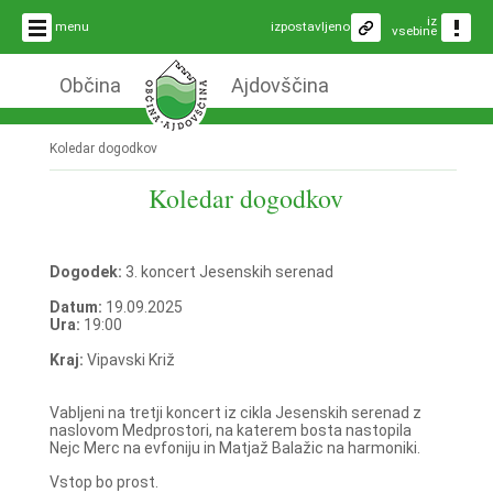
iz
menu
izpostavljeno
vsebine
Občina
Ajdovščina
Koledar dogodkov
Koledar dogodkov
Dogodek:
3. koncert Jesenskih serenad
Datum:
19.09.2025
Ura:
19:00
Kraj:
Vipavski Križ
Vabljeni na tretji koncert iz cikla Jesenskih serenad z
naslovom Medprostori, na katerem bosta nastopila
Nejc Merc na evfoniju in Matjaž Balažic na harmoniki.
Vstop bo prost.