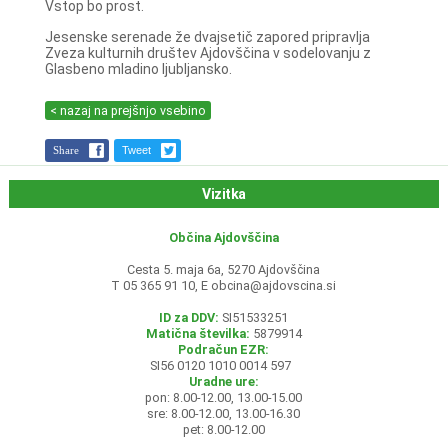
Vstop bo prost.
Jesenske serenade že dvajsetič zapored pripravlja
Zveza kulturnih društev Ajdovščina v sodelovanju z
Glasbeno mladino ljubljansko.
< nazaj na prejšnjo vsebino
Share
Tweet
Vizitka
Občina Ajdovščina
Cesta 5. maja 6a, 5270 Ajdovščina
T 05 365 91 10, E
obcina@ajdovscina.si
ID za DDV:
SI51533251
Matična številka:
5879914
Podračun EZR:
SI56 0120 1010 0014 597
Uradne ure:
pon: 8.00-12.00, 13.00-15.00
sre: 8.00-12.00, 13.00-16.30
pet: 8.00-12.00