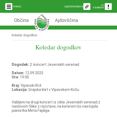
iz
menu
izpostavljeno
vsebine
Občina
Ajdovščina
Koledar dogodkov
Koledar dogodkov
Dogodek:
2. koncert Jesenskih serenad
Datum:
12.09.2025
Ura:
19:00
Kraj:
Vipavski Križ
Lokacija:
Grajska klet v Vipavskem Križu
Vabljeni na drugi koncert iz cikla Jesenskih serenad z
naslovom Slike z razstave, na katerem bo nastopila
pianistka Meta Fajdiga.