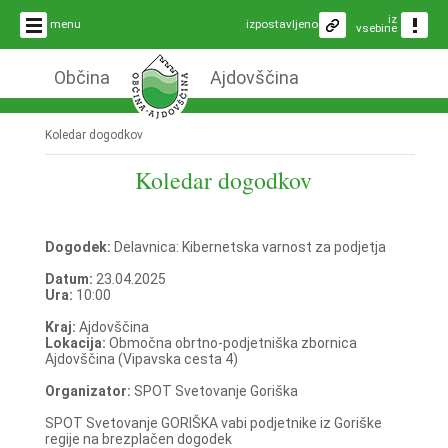
iz
menu
izpostavljeno
vsebine
Občina
Ajdovščina
Koledar dogodkov
Koledar dogodkov
Dogodek:
Delavnica: Kibernetska varnost za podjetja
Datum:
23.04.2025
Ura:
10:00
Kraj:
Ajdovščina
Lokacija:
Območna obrtno-podjetniška zbornica
Ajdovščina (Vipavska cesta 4)
Organizator:
SPOT Svetovanje Goriška
SPOT Svetovanje GORIŠKA vabi podjetnike iz Goriške
regije na brezplačen dogodek