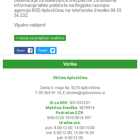
Delavnica je za udeležence brezplačna. Za dodatne
informacije lahko pokličete na Regijsko razvojno
agencijo ROD Ajdovščina, na telefonsko številko 06 55
56 232.
Vljudno vabljeni!
< nazaj na prejšnjo vsebino
Share
Tweet
Vizitka
Občina Ajdovščina
Cesta 5. maja 6a, 5270 Ajdovščina
T 05 365 91 10, E
obcina@ajdovscina.si
ID za DDV:
SI51533251
Matična številka:
5879914
Podračun EZR:
SI56 0120 1010 0014 597
Uradne ure:
pon: 8.00-12.00, 13.00-15.00
sre: 8.00-12.00, 13.00-16.30
pet: 8.00-12.00