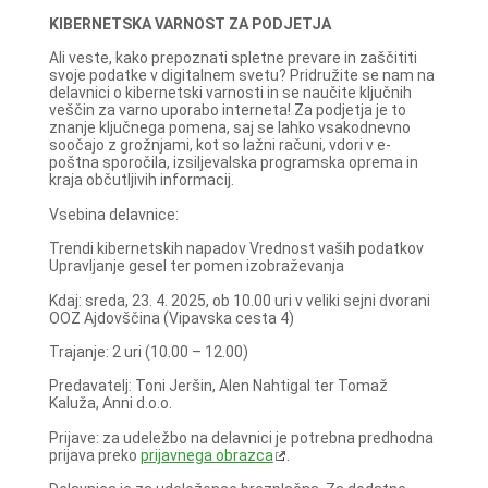
KIBERNETSKA VARNOST ZA PODJETJA
Ali veste, kako prepoznati spletne prevare in zaščititi
svoje podatke v digitalnem svetu? Pridružite se nam na
delavnici o kibernetski varnosti in se naučite ključnih
veščin za varno uporabo interneta! Za podjetja je to
znanje ključnega pomena, saj se lahko vsakodnevno
soočajo z grožnjami, kot so lažni računi, vdori v e-
poštna sporočila, izsiljevalska programska oprema in
kraja občutljivih informacij.
Vsebina delavnice:
Trendi kibernetskih napadov Vrednost vaših podatkov
Upravljanje gesel ter pomen izobraževanja
Kdaj: sreda, 23. 4. 2025, ob 10.00 uri v veliki sejni dvorani
OOZ Ajdovščina (Vipavska cesta 4)
Trajanje: 2 uri (10.00 – 12.00)
Predavatelj: Toni Jeršin, Alen Nahtigal ter Tomaž
Kaluža, Anni d.o.o.
Prijave: za udeležbo na delavnici je potrebna predhodna
prijava preko
prijavnega obrazca
.