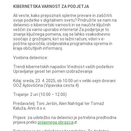
KIBERNETSKA VARNOST ZA PODJETJA
Ali veste, kako prepoznati spletne prevare in zaščititi
svoje podatke v digitalnem svetu? Pridružite se nam na
delavnici o kibernetski varnosti in se naučite ključnih
veščin za varno uporabo interneta! Za podjetja je to
znanje ključnega pomena, saj se lahko vsakodnevno
soočajo z grožnjami, kot so lažni računi, vdori v e-
poštna sporočila, izsiljevalska programska oprema in
kraja občutljivih informacij.
Vsebina delavnice:
Trendi kibernetskih napadov Vrednost vaših podatkov
Upravljanje gesel ter pomen izobraževanja
Kdaj: sreda, 23. 4. 2025, ob 10.00 uri v veliki sejni dvorani
OOZ Ajdovščina (Vipavska cesta 4)
Trajanje: 2 uri (10.00 – 12.00)
Predavatelj: Toni Jeršin, Alen Nahtigal ter Tomaž
Kaluža, Anni d.o.o.
Prijave: za udeležbo na delavnici je potrebna predhodna
prijava preko
prijavnega obrazca
.