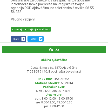
Delavnica je za udeležence brezplačna. Za dodatne
informacije lahko pokličete na Regijsko razvojno
agencijo ROD Ajdovščina, na telefonsko številko 06 55
56 232.
Vljudno vabljeni!
< nazaj na prejšnjo vsebino
Share
Tweet
Vizitka
Občina Ajdovščina
Cesta 5. maja 6a, 5270 Ajdovščina
T 05 365 91 10, E
obcina@ajdovscina.si
ID za DDV:
SI51533251
Matična številka:
5879914
Podračun EZR:
SI56 0120 1010 0014 597
Uradne ure:
pon: 8.00-12.00, 13.00-15.00
sre: 8.00-12.00, 13.00-16.30
pet: 8.00-12.00