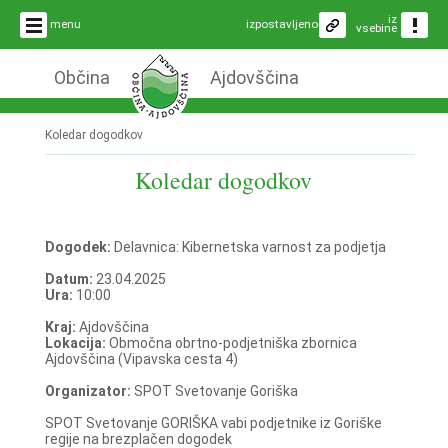
iz
menu
izpostavljeno
vsebine
Občina
Ajdovščina
Koledar dogodkov
Koledar dogodkov
Dogodek:
Delavnica: Kibernetska varnost za podjetja
Datum:
23.04.2025
Ura:
10:00
Kraj:
Ajdovščina
Lokacija:
Območna obrtno-podjetniška zbornica
Ajdovščina (Vipavska cesta 4)
Organizator:
SPOT Svetovanje Goriška
SPOT Svetovanje GORIŠKA vabi podjetnike iz Goriške
regije na brezplačen dogodek