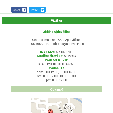
Share
Tweet
Vizitka
Občina Ajdovščina
Cesta 5. maja 6a, 5270 Ajdovščina
T 05 365 91 10, E
obcina@ajdovscina.si
ID za DDV:
SI51533251
Matična številka:
5879914
Podračun EZR:
SI56 0120 1010 0014 597
Uradne ure:
pon: 8.00-12.00, 13.00-15.00
sre: 8.00-12.00, 13.00-16.30
pet: 8.00-12.00
Kje smo?