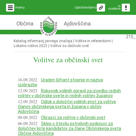
iz
menu
izpostavljeno
vsebine
Občina
Ajdovščina
215_
Katalog informacij javnega značaja | Volitve in referendumi |
Lokalne volitve 2022
|
Volitve za občinski svet
Volitve za občinski svet
16.09.2022
Uraden šifrant stopnje in naziva
izobrazbe
12.09.2022
Rokovnik volilnih opravil za izvedbo rednih
volitev v občinske svete in rednih volitev županov
12.09.2022
Odlok o določitvi volilnih enot za volitve
članov občinskega sveta in župana v občini
Ajdovščina
09.09.2022
Obrazci za volitve v občinski svet
06.09.2022
Sklep o številu potrebnih podpisov za
določitev liste kandidatov za člane Občinskega sveta
Občine Ajdovščina