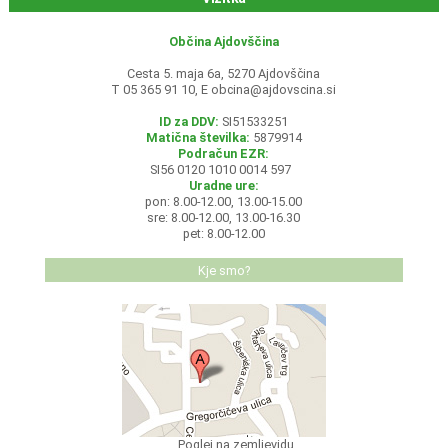
Občina Ajdovščina
Cesta 5. maja 6a, 5270 Ajdovščina
T 05 365 91 10, E
obcina@ajdovscina.si
ID za DDV:
SI51533251
Matična številka:
5879914
Podračun EZR:
SI56 0120 1010 0014 597
Uradne ure:
pon: 8.00-12.00, 13.00-15.00
sre: 8.00-12.00, 13.00-16.30
pet: 8.00-12.00
Kje smo?
Poglej na zemljevidu