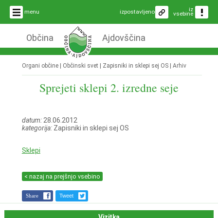
iz
menu
izpostavljeno
vsebine
Občina
Ajdovščina
Organi občine | Občinski svet | Zapisniki in sklepi sej OS |
Arhiv
Sprejeti sklepi 2. izredne seje
datum:
28.06.2012
kategorija:
Zapisniki in sklepi sej OS
Sklepi
< nazaj na prejšnjo vsebino
Share
Tweet
Vizitka