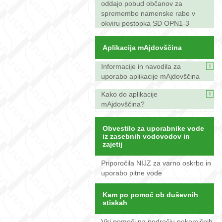
oddajo pobud občanov za
spremembo namenske rabe v
okviru postopka SD OPN1-3
Aplikacija mAjdovščina
Informacije in navodila za
uporabo aplikacije mAjdovščina
Kako do aplikacije
mAjdovščina?
Obvestilo za uporabnike vode
iz zasebnih vodovodov in
zajetij
Priporočila NIJZ za varno oskrbo in
uporabo pitne vode
Kam po pomoč ob duševnih
stiskah
Viri pomoči na področju nekemičnih