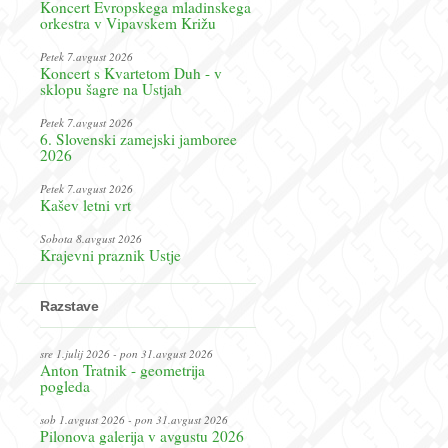
Koncert Evropskega mladinskega
orkestra v Vipavskem Križu
Petek 7.avgust 2026
Koncert s Kvartetom Duh - v
sklopu šagre na Ustjah
Petek 7.avgust 2026
6. Slovenski zamejski jamboree
2026
Petek 7.avgust 2026
Kašev letni vrt
Sobota 8.avgust 2026
Krajevni praznik Ustje
Razstave
sre 1.julij 2026 - pon 31.avgust 2026
Anton Tratnik - geometrija
pogleda
sob 1.avgust 2026 - pon 31.avgust 2026
Pilonova galerija v avgustu 2026