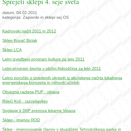
Sprejeti sklepi 4. seje sveta
datum:
04.02.2011
kategorija:
Zapisniki in sklepi sej OS
Kadrovski načrt 2011 in 2012
Sklep Kovač Bizjak
Sklep LCA
Letni izvedbeni program kulture za leto 2011
Letni program športa v občini Ajdovščina za leto 2011
Letno poročilo o izvedenih ukrepih iz akcijskega načrta lokalnega
energetskega koncepta in njihovih učinkih
Obvezna razlaga PUP - objava
Rdeči Križ - razveljavitev
Soglasje k DIIP prenova lekarne Vipava
Sklep - imenov ROD
Sklep - imenovovanje članov v skupščino Tehnološkega parka in