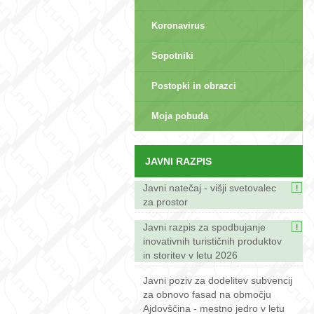
Koronavirus
Sopotniki
Postopki in obrazci
sep>
Moja pobuda
JAVNI RAZPIS
Javni natečaj - višji svetovalec
za prostor
Javni razpis za spodbujanje
inovativnih turističnih produktov
in storitev v letu 2026
Javni poziv za dodelitev subvencij
za obnovo fasad na območju
Ajdovščina - mestno jedro v letu