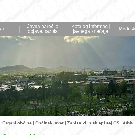
Javna naročila,
Katalog informacij
va
Medijsk
objave, razpisi
javnega značaja
Organi občine | Občinski svet | Zapisniki in sklepi sej OS |
Arhiv