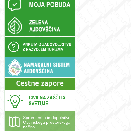
Spremembe in dopolnitve
Občinskega prostorskega
načrta