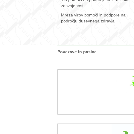
zasvojenosti
Mreža virov pomoči in podpore na
področju duševnega zdravja
Povezave in pasice