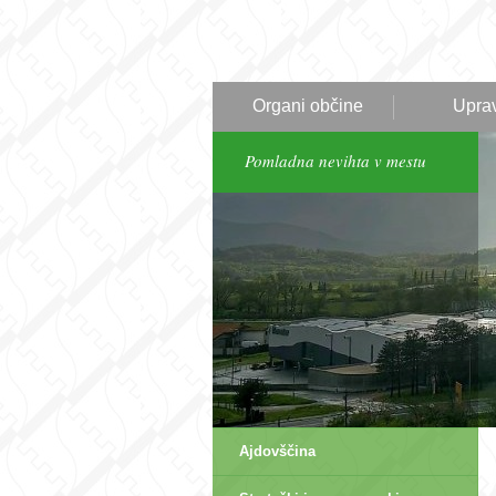
Organi občine
Upra
Pomladna nevihta v mestu
Ajdovščina