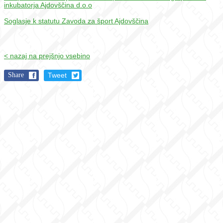
inkubatorja Ajdovščina d.o.o
Soglasje k statutu Zavoda za šport Ajdovščina
< nazaj na prejšnjo vsebino
Share
Tweet