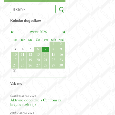
Koledar dogodkov
avgust 2026
Pon
Tor
Sre
Čet
Pet
Sob
Ned
1
2
3
4
5
6
7
8
9
10
11
12
13
14
15
16
17
18
19
20
21
22
23
24
25
26
27
28
29
30
31
Vabimo
Četrtek 6.avgust 2026
Aktivno dopoldne s Centrom za
krepitev zdravja
Petek 7.avgust 2026