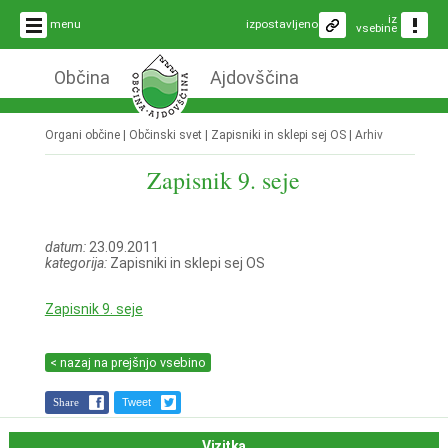
iz
menu
izpostavljeno
vsebine
Občina
Ajdovščina
Organi občine | Občinski svet | Zapisniki in sklepi sej OS |
Arhiv
Zapisnik 9. seje
datum:
23.09.2011
kategorija:
Zapisniki in sklepi sej OS
Zapisnik 9. seje
< nazaj na prejšnjo vsebino
Share
Tweet
Vizitka