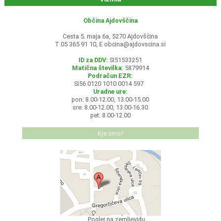
Občina Ajdovščina
Cesta 5. maja 6a, 5270 Ajdovščina
T 05 365 91 10, E
obcina@ajdovscina.si
ID za DDV:
SI51533251
Matična številka:
5879914
Podračun EZR:
SI56 0120 1010 0014 597
Uradne ure:
pon: 8.00-12.00, 13.00-15.00
sre: 8.00-12.00, 13.00-16.30
pet: 8.00-12.00
Kje smo?
Poglej na zemljevidu