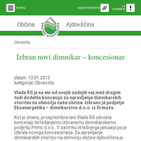
iz
menu
izpostavljeno
vsebine
Občina
Ajdovščina
Obvestila
Izbran novi dimnikar – koncesionar
datum:
13.01.2015
kategorija:
Obvestila
Vlada RS je na eni od svojih zadnjih sej med drugim
tudi dodelila koncesijo za opravljanje dimnikarskih
storitev na območju naše občine. Izbrano je podjetje
Ekoenergetika – dimnikarstvo d.o.o. iz Ormoža.
Kot je znano, je septembra lani Vlada RS odvzela
koncesijo dotedanjemu izbranemu dimnikarskemu
podjetju Primc d.o.o.. V začetku letošnjega januarja pa je
izbrala novega koncesionarja. Za opravljanje
dimnikarskih storitev na območju občine Ajdovščina je