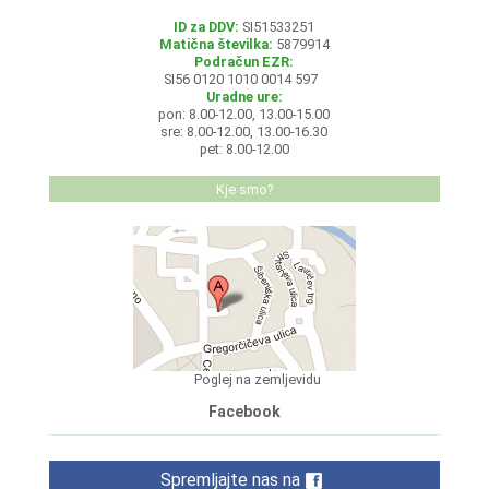
ID za DDV:
SI51533251
Matična številka:
5879914
Podračun EZR:
SI56 0120 1010 0014 597
Uradne ure:
pon: 8.00-12.00, 13.00-15.00
sre: 8.00-12.00, 13.00-16.30
pet: 8.00-12.00
Kje smo?
Poglej na zemljevidu
Facebook
Spremljajte nas na