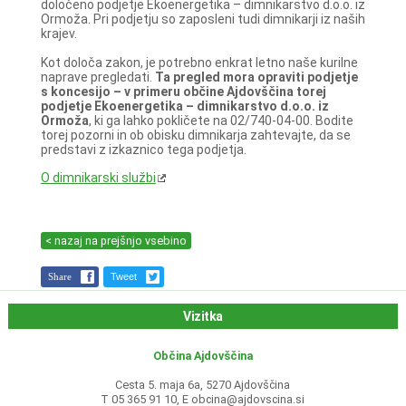
določeno podjetje Ekoenergetika – dimnikarstvo d.o.o. iz
Ormoža. Pri podjetju so zaposleni tudi dimnikarji iz naših
krajev.
Kot določa zakon, je potrebno enkrat letno naše kurilne
naprave pregledati.
Ta pregled mora opraviti podjetje
s koncesijo – v primeru občine Ajdovščina torej
podjetje Ekoenergetika – dimnikarstvo d.o.o. iz
Ormoža
, ki ga lahko pokličete na 02/740-04-00. Bodite
torej pozorni in ob obisku dimnikarja zahtevajte, da se
predstavi z izkaznico tega podjetja.
O dimnikarski službi
< nazaj na prejšnjo vsebino
Share
Tweet
Vizitka
Občina Ajdovščina
Cesta 5. maja 6a, 5270 Ajdovščina
T 05 365 91 10, E
obcina@ajdovscina.si