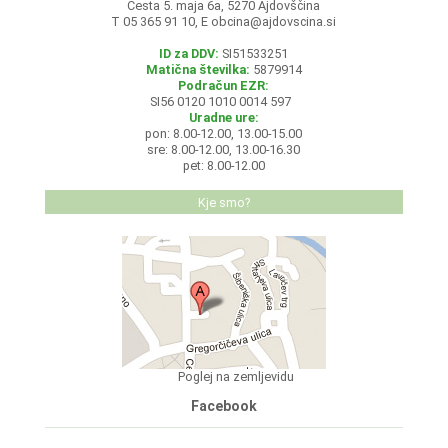
Cesta 5. maja 6a, 5270 Ajdovščina
T 05 365 91 10, E
obcina@ajdovscina.si
ID za DDV:
SI51533251
Matična številka:
5879914
Podračun EZR:
SI56 0120 1010 0014 597
Uradne ure:
pon: 8.00-12.00, 13.00-15.00
sre: 8.00-12.00, 13.00-16.30
pet: 8.00-12.00
Kje smo?
Poglej na zemljevidu
Facebook