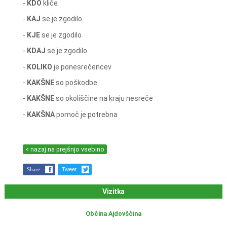
-
KDO
kliče
-
KAJ
se je zgodilo
-
KJE
se je zgodilo
-
KDAJ
se je zgodilo
-
KOLIKO
je ponesrečencev
-
KAKŠNE
so poškodbe
-
KAKŠNE
so okoliščine na kraju nesreče
-
KAKŠNA
pomoč je potrebna
< nazaj na prejšnjo vsebino
Share
Tweet
Vizitka
Občina Ajdovščina