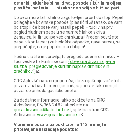
ostanki, jeklenke plina, drva, posode s kurilnim oljem,
plastični materiali … nikakor ne sodijo v bližino peči!
Do peči mora biti stalno zagotovljen prost dostop. Pepel
odlagajte v kovinske posode (plastični »štanak« se vam
bo stopil, če boste vanj nasuli pepel) – tudi v na prvi
pogled hladnem pepelu se namreč lahko skriva
žerjavica, ki tli tudi po več dni skupaj! Preden odvržete
pepel v kontejner (za biološke odpadke, rjave barve), se
prepričajte, da je popolnoma ohlajen!
Redno čistite in opravljajte preglede peči in dimnikov –
tudi večkrat v kurilni sezoni
(obvezna državna javna
služba "pregledovanje kurlinih naprav, dimnikov in
zračnikov")
.
GRC Ajdovščina vam priporoča, da za gašenje začetnih
požarov nabavite ročni gasilnik, saj boste tako omejili
požar do prihoda gasilske enote.
Za dodatne informacije lahko pokličete na GRC
Ajdovščina, 05/366 24 82, ali pišete na
grc.ajdovscina@kabelnet.net
, spletna stran GRC
Ajdovščina:
www.grcajdovscina.si
.
V primeru požara pa pokličite na 112 in imejte
pripravljene naslednje podatke: