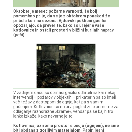
Oktober je mesec požarne varnosti, še bolj
pomembno pa je, da se je z oktobrom ponekod že
pričela kurilna sezona. Ajdovski poklicni gasilci
opozarjajo, da preverite, kako so urejene vaše
kotlovnice in ostali prostori v bližini kurilnih naprav
(peči).
V zadnjem času so domači gasilci odhiteli na kar nekaj
intervencij – požarov v objektih – pri katerih pa so imeli
več težav z dostopom do ognja, kot pa s samim
gašenjem. Kotlovnice so na prvi pogled zelo primerne za
odlaganje raznorazne »krame«, vendar pa se kaj hitro
lahko izkaže, kako nevarno je to.
Kotlovnica, oziroma prostor s pečjo (ognjem), ne sme
biti obdana z gorljivim materialom. Papir, lesni