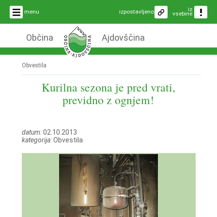
iz
menu
izpostavljeno
vsebine
Občina
Ajdovščina
Obvestila
Kurilna sezona je pred vrati,
previdno z ognjem!
datum:
02.10.2013
kategorija:
Obvestila