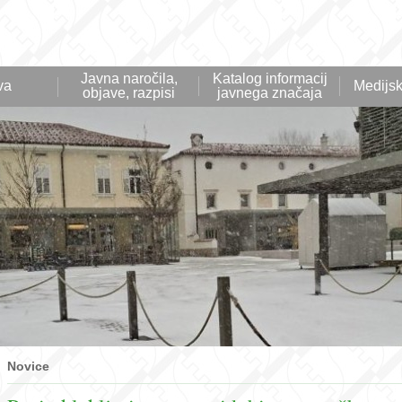
Javna naročila,
Katalog informacij
va
Medijsk
objave, razpisi
javnega značaja
Novice