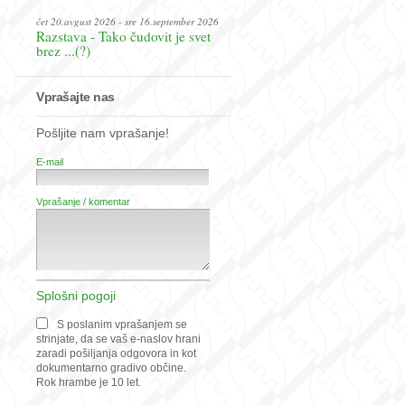
čet 20.avgust 2026 - sre 16.september 2026
Razstava - Tako čudovit je svet
brez ...(?)
Vprašajte nas
Pošljite nam vprašanje!
E-mail
Vprašanje / komentar
Splošni pogoji
S poslanim vprašanjem se
strinjate, da se vaš e-naslov hrani
zaradi pošiljanja odgovora in kot
dokumentarno gradivo občine.
Rok hrambe je 10 let.