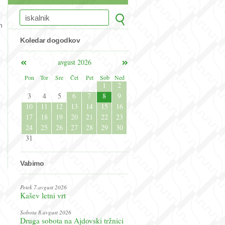
h
Koledar dogodkov
avgust 2026
Pon
Tor
Sre
Čet
Pet
Sob
Ned
1
2
3
4
5
6
7
8
9
10
11
12
13
14
15
16
17
18
19
20
21
22
23
24
25
26
27
28
29
30
31
Vabimo
Petek 7.avgust 2026
Kašev letni vrt
Sobota 8.avgust 2026
Druga sobota na Ajdovski tržnici