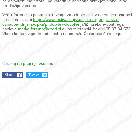
so objavljeni tudi vzorci, po katerih je potrebno sklekljati čipke, ki se
predložijo v oceno.
Več informacij o postopku in vloga za oddajo čipk v oceno je dostopni
na spletni strani
https://www.festivalidrijskecipke.si/geografska-
oznacba-idrijska-cipka/pridobitev-dovoljenja/
, preko e-poštnega
naslova
metka.fortuna@csod.si
ali na telefonski številki 05 37 34 572.
Vlogo lahko dvignete tudi osebo na sedežu Čipkarske šole Idrija.
< nazaj na prejšnjo vsebino
Share
Tweet