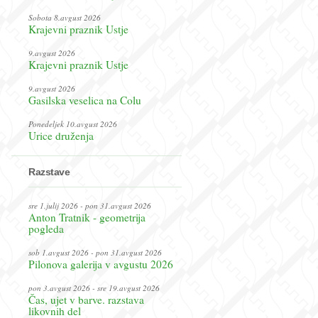
Sobota 8.avgust 2026
Krajevni praznik Ustje
9.avgust 2026
Krajevni praznik Ustje
9.avgust 2026
Gasilska veselica na Colu
Ponedeljek 10.avgust 2026
Urice druženja
Razstave
sre 1.julij 2026 - pon 31.avgust 2026
Anton Tratnik - geometrija
pogleda
sob 1.avgust 2026 - pon 31.avgust 2026
Pilonova galerija v avgustu 2026
pon 3.avgust 2026 - sre 19.avgust 2026
Čas, ujet v barve. razstava
likovnih del