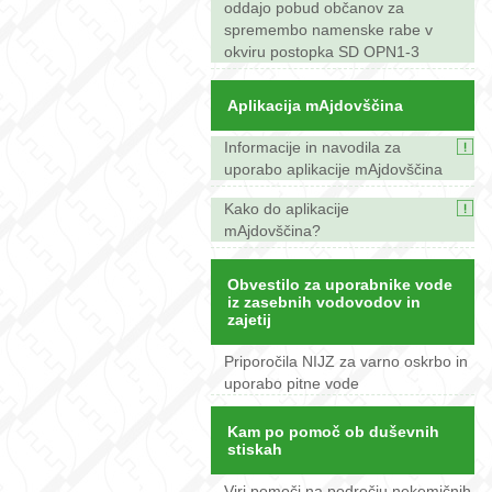
oddajo pobud občanov za
spremembo namenske rabe v
okviru postopka SD OPN1-3
Aplikacija mAjdovščina
Informacije in navodila za
uporabo aplikacije mAjdovščina
Kako do aplikacije
mAjdovščina?
Obvestilo za uporabnike vode
iz zasebnih vodovodov in
zajetij
Priporočila NIJZ za varno oskrbo in
uporabo pitne vode
Kam po pomoč ob duševnih
stiskah
Viri pomoči na področju nekemičnih