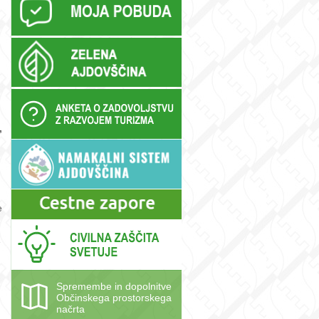
,
e
e
Spremembe in dopolnitve
Občinskega prostorskega
načrta