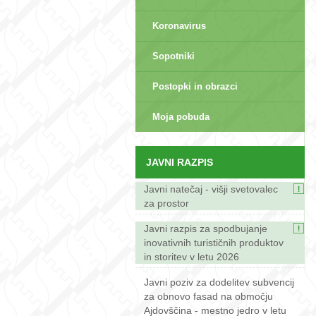
Koronavirus
Sopotniki
Postopki in obrazci
sep>
Moja pobuda
JAVNI RAZPIS
Javni natečaj - višji svetovalec
za prostor
Javni razpis za spodbujanje
inovativnih turističnih produktov
in storitev v letu 2026
Javni poziv za dodelitev subvencij
za obnovo fasad na območju
Ajdovščina - mestno jedro v letu