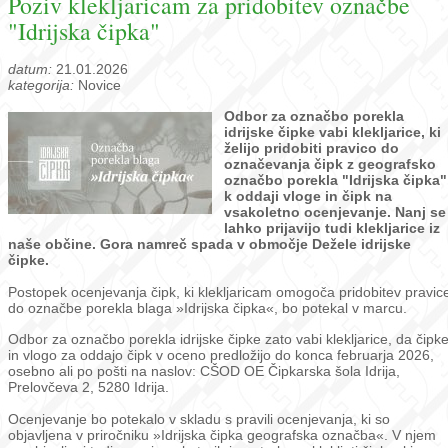
Poziv klekljaricam za pridobitev označbe
"Idrijska čipka"
datum:
21.01.2026
kategorija:
Novice
Odbor za označbo porekla
idrijske čipke vabi klekljarice, ki
želijo pridobiti pravico do
označevanja čipk z geografsko
označbo porekla "Idrijska čipka"
k oddaji vloge in čipk na
vsakoletno ocenjevanje. Nanj se
lahko prijavijo tudi klekljarice iz
naše občine. Gora namreč spada v območje Dežele idrijske
čipke.
Postopek ocenjevanja čipk, ki klekljaricam omogoča pridobitev pravic
do označbe porekla blaga »Idrijska čipka«, bo potekal v marcu.
Odbor za označbo porekla idrijske čipke zato vabi klekljarice, da čipk
in vlogo za oddajo čipk v oceno predložijo do konca februarja 2026,
osebno ali po pošti na naslov: CŠOD OE Čipkarska šola Idrija,
Prelovčeva 2, 5280 Idrija.
Ocenjevanje bo potekalo v skladu s pravili ocenjevanja, ki so
objavljena v priročniku »Idrijska čipka geografska označba«. V njem