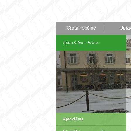
Organi občine
Upra
Ajdovščina v belem.
Ajdovščina