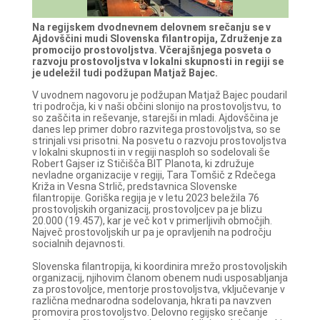
Na regijskem dvodnevnem delovnem srečanju se v
Ajdovščini mudi Slovenska filantropija, Združenje za
promocijo prostovoljstva. Včerajšnjega posveta o
razvoju prostovoljstva v lokalni skupnosti in regiji se
je udeležil tudi podžupan Matjaž Bajec.
V uvodnem nagovoru je podžupan Matjaž Bajec poudaril
tri področja, ki v naši občini slonijo na prostovoljstvu, to
so zaščita in reševanje, starejši in mladi. Ajdovščina je
danes lep primer dobro razvitega prostovoljstva, so se
strinjali vsi prisotni. Na posvetu o razvoju prostovoljstva
v lokalni skupnosti in v regiji nasploh so sodelovali še
Robert Gajser iz Stičišča BIT Planota, ki združuje
nevladne organizacije v regiji, Tara Tomšič z Rdečega
Križa in Vesna Strlič, predstavnica Slovenske
filantropije. Goriška regija je v letu 2023 beležila 76
prostovoljskih organizacij, prostovoljcev pa je blizu
20.000 (19.457), kar je več kot v primerljivih območjih.
Največ prostovoljskih ur pa je opravljenih na področju
socialnih dejavnosti.
Slovenska filantropija, ki koordinira mrežo prostovoljskih
organizacij, njihovim članom obenem nudi usposabljanja
za prostovoljce, mentorje prostovoljstva, vključevanje v
različna mednarodna sodelovanja, hkrati pa navzven
promovira prostovoljstvo. Delovno regijsko srečanje