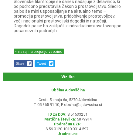
Slovenske filantropije se danes nadaljuje z delavnico, ki
bo podrobno predstavila Zakon o prostovoljstvu. Sledilo
pa bo še mini usposabljanje na aktualno temo –
promocija prostovoljstva, pridobivanje prostovoljcev,
večji nacionalni prostovoljski dogodki in natečaji.
Dogodek pa se bo zaključil z individualnimi svetovanji po
posameznih področjih.
< nazaj na prejšnjo vsebino
Share
Tweet
Vizitka
Občina Ajdovščina
Cesta 5. maja 6a, 5270 Ajdovščina
T 05 365 91 10, E
obcina@ajdovscina.si
ID za DDV:
SI51533251
Matična številka:
5879914
Podračun EZR:
SI56 0120 1010 0014 597
Uradne ure: