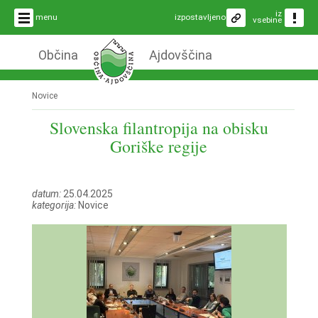
iz
menu
izpostavljeno
vsebine
Občina
Ajdovščina
Novice
Slovenska filantropija na obisku
Goriške regije
datum:
25.04.2025
kategorija:
Novice