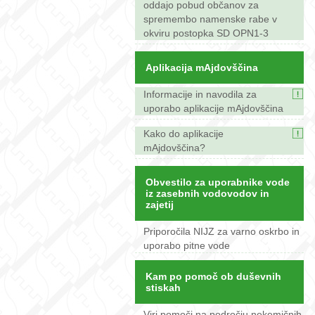
oddajo pobud občanov za
spremembo namenske rabe v
okviru postopka SD OPN1-3
Aplikacija mAjdovščina
Informacije in navodila za
uporabo aplikacije mAjdovščina
Kako do aplikacije
mAjdovščina?
Obvestilo za uporabnike vode
iz zasebnih vodovodov in
zajetij
Priporočila NIJZ za varno oskrbo in
uporabo pitne vode
Kam po pomoč ob duševnih
stiskah
Viri pomoči na področju nekemičnih