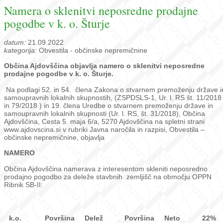
Namera o sklenitvi neposredne prodajne
pogodbe v k. o. Šturje
datum:
21.09.2022
kategorija:
Obvestila - občinske nepremičnine
Občina Ajdovščina objavlja namero o sklenitvi neposredne
prodajne pogodbe v k. o. Šturje.
Na podlagi 52. in 54. člena Zakona o stvarnem premoženju države i
samoupravnih lokalnih skupnostih, (ZSPDSLS-1, Ur. l. RS št. 11/2018
in 79/2018 ) in 19. člena Uredbe o stvarnem premoženju države in
samoupravnih lokalnih skupnosti (Ur. l. RS, št. 31/2018), Občina
Ajdovščina, Cesta 5. maja 6/a, 5270 Ajdovščina na spletni strani
www.ajdovscina.si v rubriki Javna naročila in razpisi, Obvestila –
občinske nepremičnine, objavlja
NAMERO
Občina Ajdovščina namerava z interesentom skleniti neposredno
prodajno pogodbo za deleže stavbnih zemljišč na območju OPPN
Ribnik SB-II:
k.o.
Površina
Delež
Površina
Neto
22%