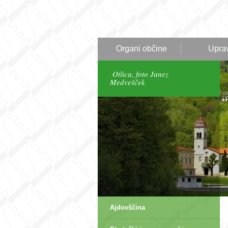
Organi občine
Upra
Otlica, foto Janez
Medvešček
Ajdovščina