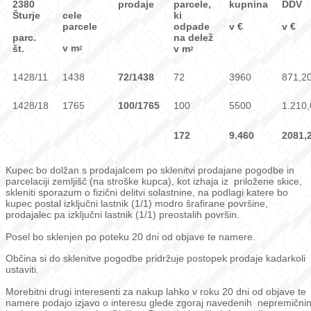
2380
prodaje
parcele,
kupnina
DDV
cele
Šturje
ki
parcele
v €
v €
odpade
parc.
na delež
v m
št.
v m
2
2
1428/11
1438
72/1438
72
3960
871,2
1428/18
1765
100/1765
100
5500
1.210,
172
9.460
2081,
Kupec bo dolžan s prodajalcem po sklenitvi prodajane pogodbe in
parcelaciji zemljišč (na stroške kupca), kot izhaja iz priložene skice,
skleniti sporazum o fizični delitvi solastnine, na podlagi katere bo
kupec postal izključni lastnik (1/1) modro šrafirane površine,
prodajalec pa izključni lastnik (1/1) preostalih površin.
Posel bo sklenjen po poteku 20 dni od objave te namere.
Občina si do sklenitve pogodbe pridržuje postopek prodaje kadarkoli
ustaviti.
Morebitni drugi interesenti za nakup lahko v roku 20 dni od objave te
namere podajo izjavo o interesu glede zgoraj navedenih nepremičnin