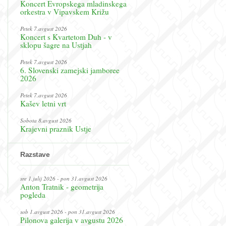
Koncert Evropskega mladinskega
orkestra v Vipavskem Križu
Petek 7.avgust 2026
Koncert s Kvartetom Duh - v
sklopu šagre na Ustjah
Petek 7.avgust 2026
6. Slovenski zamejski jamboree
2026
Petek 7.avgust 2026
Kašev letni vrt
Sobota 8.avgust 2026
Krajevni praznik Ustje
Razstave
sre 1.julij 2026 - pon 31.avgust 2026
Anton Tratnik - geometrija
pogleda
sob 1.avgust 2026 - pon 31.avgust 2026
Pilonova galerija v avgustu 2026