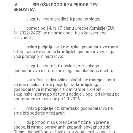
IV. SPLOŠNI POGOJI ZA PRIDOBITEV
SREDSTEV:
- vlagatelj mora predložiti popolno vlogo;
- pomoč po 14. in 17. členu Uredbe Komisije (EU)
št. 2022/2472) se ne sme dodeliti za že izvedene
aktivnosti;
- mikro podjetje oz. kmetijsko gospodarstvo mora
biti vpisano v evidenco kmetijskih gospodarstev, ki ga
vodi pristojno ministrstvo;
- vlagatelj mora biti nosilec kmetijskega
gospodarstva oziroma od njega pooblaščena oseba;
- vsi računi in dokazila o plačilih se morajo glasiti
na ime nosilca mikro podjetja oz. kmetijskega
gospodarstva in morajo biti datirani pri ukrepih –
skupinske izjeme po datumu oddaje vloge; pri ukrepu po
shemi »demimimis« pa po 1.1.2026;
- mikro podjetje oz. kmetijsko gospodarstvo ne
sme biti podjetje v težavah;
- do pomoči niso upravičene fizične in pravne
osebe, ki nimajo poravnanih zapadlih obveznosti do
Občine Ajdovščina, države ali do zaposlenih v podjetju;