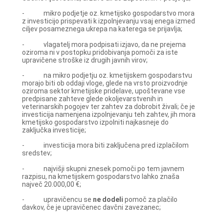
- mikro podjetje oz. kmetijsko gospodarstvo mora
z investicijo prispevati k izpolnjevanju vsaj enega izmed
ciljev posameznega ukrepa na katerega se prijavlja;
- vlagatelj mora podpisati izjavo, da ne prejema
oziroma ni v postopku pridobivanja pomoči za iste
upravičene stroške iz drugih javnih virov;
- na mikro podjetju oz. kmetijskem gospodarstvu
morajo biti ob oddaji vloge, glede na vrsto proizvodnje
oziroma sektor kmetijske pridelave, upoštevane vse
predpisane zahteve glede okoljevarstvenih in
veterinarskih pogojev ter zahtev za dobrobit živali; če je
investicija namenjena izpolnjevanju teh zahtev, jih mora
kmetijsko gospodarstvo izpolniti najkasneje do
zaključka investicije;
- investicija mora biti zaključena pred izplačilom
sredstev;
- najvišji skupni znesek pomoči po tem javnem
razpisu, na kmetijskem gospodarstvo lahko znaša
največ 20.000,00 €;
- upravičencu se
ne dodeli
pomoč za plačilo
davkov, če je upravičenec davčni zavezanec;