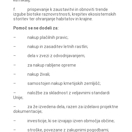
kemikalij;
f. prispevanje k zaustavitvi in obnoviti trende
izgube biotske raznovrstnosti, krepitev ekosistemskih
storitev ter ohranjanje habitatov in krajine.
Pomoč se ne dodeli za:
– nakup plačilnih pravic;
– nakup in zasaditev letnih rastlin;
– dela v zvezi z odvodnjavanjem;
– za nakup rabljene opreme
– nakup živali;
– samostojen nakup kmetijskih zemljišč;
– naložbe za skladnost z veljavnimi standardi
Unije;
– za že izvedena dela, razen za izdelavo projektne
dokumentacije;
– investicije, ki se izvajajo izven območja občine;
– stroške, povezane z zakupnimi pogodbami;