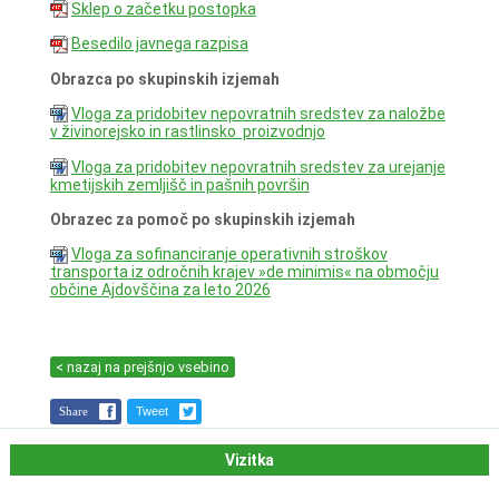
Sklep o začetku postopka
Besedilo javnega razpisa
Obrazca po skupinskih izjemah
Vloga za pridobitev nepovratnih sredstev za naložbe
v živinorejsko in rastlinsko proizvodnjo
Vloga za pridobitev nepovratnih sredstev za urejanje
kmetijskih zemljišč in pašnih površin
Obrazec za pomoč po skupinskih izjemah
Vloga za sofinanciranje operativnih stroškov
transporta iz odročnih krajev »de minimis« na območju
občine Ajdovščina za leto 2026
< nazaj na prejšnjo vsebino
Share
Tweet
Vizitka