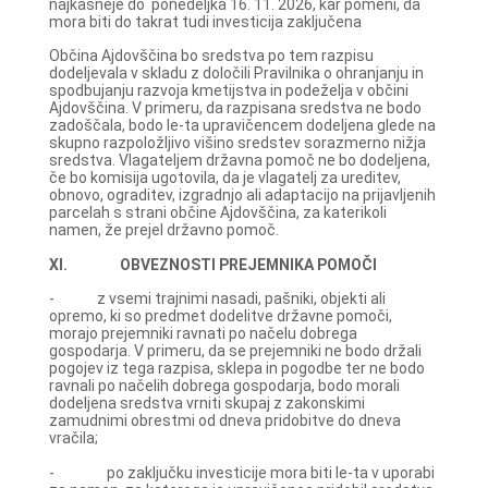
najkasneje do ponedeljka 16. 11. 2026, kar pomeni, da
mora biti do takrat tudi investicija zaključena
Občina Ajdovščina bo sredstva po tem razpisu
dodeljevala v skladu z določili Pravilnika o ohranjanju in
spodbujanju razvoja kmetijstva in podeželja v občini
Ajdovščina. V primeru, da razpisana sredstva ne bodo
zadoščala, bodo le-ta upravičencem dodeljena glede na
skupno razpoložljivo višino sredstev sorazmerno nižja
sredstva. Vlagateljem državna pomoč ne bo dodeljena,
če bo komisija ugotovila, da je vlagatelj za ureditev,
obnovo, ograditev, izgradnjo ali adaptacijo na prijavljenih
parcelah s strani občine Ajdovščina, za katerikoli
namen, že prejel državno pomoč.
XI. OBVEZNOSTI PREJEMNIKA POMOČI
- z vsemi trajnimi nasadi, pašniki, objekti ali
opremo, ki so predmet dodelitve državne pomoči,
morajo prejemniki ravnati po načelu dobrega
gospodarja. V primeru, da se prejemniki ne bodo držali
pogojev iz tega razpisa, sklepa in pogodbe ter ne bodo
ravnali po načelih dobrega gospodarja, bodo morali
dodeljena sredstva vrniti skupaj z zakonskimi
zamudnimi obrestmi od dneva pridobitve do dneva
vračila;
- po zaključku investicije mora biti le-ta v uporabi