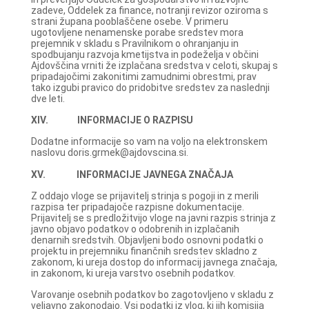
zadeve, Oddelek za finance, notranji revizor oziroma s
strani župana pooblaščene osebe. V primeru
ugotovljene nenamenske porabe sredstev mora
prejemnik v skladu s Pravilnikom o ohranjanju in
spodbujanju razvoja kmetijstva in podeželja v občini
Ajdovščina vrniti že izplačana sredstva v celoti, skupaj s
pripadajočimi zakonitimi zamudnimi obrestmi, prav
tako izgubi pravico do pridobitve sredstev za naslednji
dve leti.
XIV. INFORMACIJE O RAZPISU
Dodatne informacije so vam na voljo na elektronskem
naslovu doris.grmek@ajdovscina.si.
XV. INFORMACIJE JAVNEGA ZNAČAJA
Z oddajo vloge se prijavitelj strinja s pogoji in z merili
razpisa ter pripadajoče razpisne dokumentacije.
Prijavitelj se s predložitvijo vloge na javni razpis strinja z
javno objavo podatkov o odobrenih in izplačanih
denarnih sredstvih. Objavljeni bodo osnovni podatki o
projektu in prejemniku finančnih sredstev skladno z
zakonom, ki ureja dostop do informacij javnega značaja,
in zakonom, ki ureja varstvo osebnih podatkov.
Varovanje osebnih podatkov bo zagotovljeno v skladu z
veljavno zakonodajo. Vsi podatki iz vlog, ki jih komisija