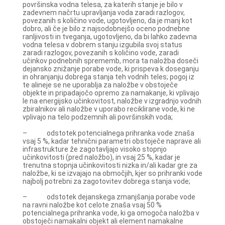
površinska vodna telesa, za katerih stanje je bilo v
zadevnem načrtu upravljanja voda zaradi razlogov,
povezanih s količino vode, ugotovljeno, da je manj kot
dobro, ali če je bilo z najsodobnejšo oceno podnebne
ranljivosti in tveganja, ugotovljeno, da bi lahko zadevna
vodna telesa v dobrem stanju izgubila svoj status
zaradi razlogov, povezanih s količino vode, zaradi
učinkov podnebnih sprememb, mora ta naložba doseči
dejansko znižanje porabe vode, ki prispeva k doseganju
in ohranjanju dobrega stanja teh vodnih teles; pogoj iz
te alineje se ne uporablja za naložbe v obstoječe
objekte in pripadajočo opremo za namakanje, ki vplivajo
le na energijsko učinkovitost, naložbe v izgradnjo vodnih
zbiralnikov ali naložbe v uporabo reciklirane vode, ki ne
vplivajo na telo podzemnih ali površinskih voda;
– odstotek potencialnega prihranka vode znaša
vsaj 5 %, kadar tehnični parametri obstoječe naprave ali
infrastrukture že zagotavljajo visoko stopnjo
učinkovitosti (pred naložbo), in vsaj 25 %, kadar je
trenutna stopnja učinkovitosti nizka in/ali kadar gre za
naložbe, ki se izvajajo na območjih, kjer so prihranki vode
najbolj potrebni za zagotovitev dobrega stanja vode;
– odstotek dejanskega zmanjšanja porabe vode
na ravni naložbe kot celote znaša vsaj 50 %
potencialnega prihranka vode, ki ga omogoča naložba v
obstoječi namakalni objekt ali element namakalne