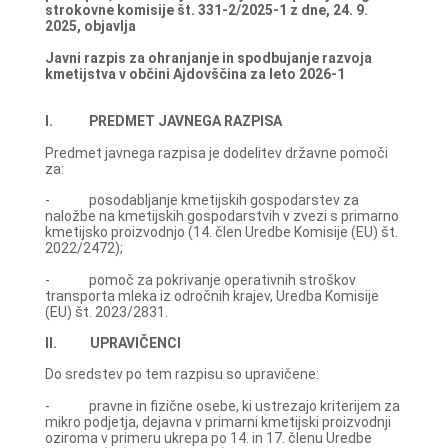
strokovne komisije št. 331-2/2025-1 z dne, 24. 9.
2025, objavlja
Javni razpis za ohranjanje in spodbujanje razvoja
kmetijstva v občini Ajdovščina za leto 2026-1
I. PREDMET JAVNEGA RAZPISA
Predmet javnega razpisa je dodelitev državne pomoči
za:
- posodabljanje kmetijskih gospodarstev za
naložbe na kmetijskih gospodarstvih v zvezi s primarno
kmetijsko proizvodnjo (14. člen Uredbe Komisije (EU) št.
2022/2472);
- pomoč za pokrivanje operativnih stroškov
transporta mleka iz odročnih krajev, Uredba Komisije
(EU) št. 2023/2831.
II. UPRAVIČENCI
Do sredstev po tem razpisu so upravičene:
- pravne in fizične osebe, ki ustrezajo kriterijem za
mikro podjetja, dejavna v primarni kmetijski proizvodnji
oziroma v primeru ukrepa po 14. in 17. členu Uredbe