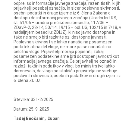
odpre, so informacije javnega značaja, razen tistih, ki jih
prijavitelji posebej označijo, in sicer poslovne skrivnosti,
osebni podatki in druge izjeme iz 6. člena Zakona o
dostopu do informacij javnega značaja (Uradni list RS,
št. 51/06 – uradno prečiščeno besedilo, 117/06 –
ZDavP-2, 23/14, 50/14, 19/15 – odl. US, 102/15 in 7/18, v
nadaljnjem besedilu: ZDIJZ), ki niso javno dostopne in
tako ne smejo biti razkrite oz. dostopne javnosti.
Poslovna skrivnost se lahko nanaša na posamezen
podatek ali na del vloge, ne more pa se nanašati na
celotno vlogo. Prijavitelji morajo pojasniti, zakaj
posamezen podatek ne sme biti dostopen javnosti kot
informacija javnega značaja. Če prijavitelj ne označi in
razloži takšnih podatkov v vlogi, bo ministrstvo lahko
domnevalo, da vloga po stališču prijavitelja ne vsebuje
poslovnih skrivnosti, osebnih podatkov in drugih izjem iz
6. člena ZDIJZ.
Številka: 331-2/2025
Datum: 25. 9. 2025
Tadej Beočanin, župan