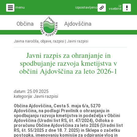
iz
menu
izpostavljeno
vsebine
Občina
Ajdovščina
Javna naročila, objave, razpisi |
Javni razpisi
Javni razpis za ohranjanje in
spodbujanje razvoja kmetijstva v
občini Ajdovščina za leto 2026-1
datum:
25.09.2025
kategorija:
Javni razpisi
Občina Ajdovščina, Cesta 5. maja 6/a, 5270
Ajdovščina, na podlagi Pravilnik o ohranjanju in
spodbujanju razvoja kmetijstva in podeželja v Občini
Ajdovščina (Uradni list RS, št. 47/2024), Odloka o
proračunu Občine Ajdovščina za leto 2026 (Uradni list
RS, št. 55/2025 z dne 18. 7. 2025) in Sklepa o začetku
postopka, imenovanju komisije za odpiranje vlog in