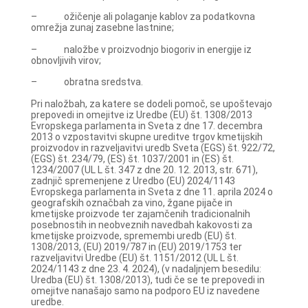
– ožičenje ali polaganje kablov za podatkovna
omrežja zunaj zasebne lastnine;
– naložbe v proizvodnjo biogoriv in energije iz
obnovljivih virov;
– obratna sredstva.
Pri naložbah, za katere se dodeli pomoč, se upoštevajo
prepovedi in omejitve iz Uredbe (EU) št. 1308/2013
Evropskega parlamenta in Sveta z dne 17. decembra
2013 o vzpostavitvi skupne ureditve trgov kmetijskih
proizvodov in razveljavitvi uredb Sveta (EGS) št. 922/72,
(EGS) št. 234/79, (ES) št. 1037/2001 in (ES) št.
1234/2007 (UL L št. 347 z dne 20. 12. 2013, str. 671),
zadnjič spremenjene z Uredbo (EU) 2024/1143
Evropskega parlamenta in Sveta z dne 11. aprila 2024 o
geografskih označbah za vino, žgane pijače in
kmetijske proizvode ter zajamčenih tradicionalnih
posebnostih in neobveznih navedbah kakovosti za
kmetijske proizvode, spremembi uredb (EU) št.
1308/2013, (EU) 2019/787 in (EU) 2019/1753 ter
razveljavitvi Uredbe (EU) št. 1151/2012 (UL L št.
2024/1143 z dne 23. 4. 2024), (v nadaljnjem besedilu:
Uredba (EU) št. 1308/2013), tudi če se te prepovedi in
omejitve nanašajo samo na podporo EU iz navedene
uredbe.