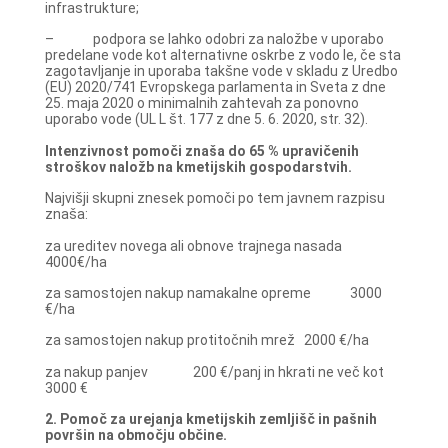
infrastrukture;
– podpora se lahko odobri za naložbe v uporabo
predelane vode kot alternativne oskrbe z vodo le, če sta
zagotavljanje in uporaba takšne vode v skladu z Uredbo
(EU) 2020/741 Evropskega parlamenta in Sveta z dne
25. maja 2020 o minimalnih zahtevah za ponovno
uporabo vode (UL L št. 177 z dne 5. 6. 2020, str. 32).
Intenzivnost pomoči znaša do 65 % upravičenih
stroškov naložb na kmetijskih gospodarstvih.
Najvišji skupni znesek pomoči po tem javnem razpisu
znaša:
za ureditev novega ali obnove trajnega nasada
4000€/ha
za samostojen nakup namakalne opreme 3000
€/ha
za samostojen nakup protitočnih mrež 2000 €/ha
za nakup panjev 200 €/panj in hkrati ne več kot
3000 €
2. Pomoč za urejanja kmetijskih zemljišč in pašnih
površin na območju občine.