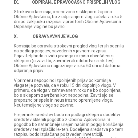
IX. ODPIRANJE PRAVOČASNO PRISPELIH VLOG
Strokovna komisija, imenovana s sklepom župana
Občine Ajdovščina, bo z odpiranjem vlog začela v roku 5
dni po zaključku razpisa, v prostorih Občine Ajdovščina.
Odpiranje vlog ne bo javno.
X. OBRAVNAVANJE VLOG
Komisija bo opravila strokovni pregled vlog ter jih ocenila
na podlagi pogojev, navedenih v javnem razpisu.
Prijavitelji bodo o izidu javnega razpisa obveščeni s
sklepom (o zavržbi, zavrnitvi ali odobritvi sredstev)
Občine Ajdovščina najpozneje v roku 60 dni od datuma
odpiranja prijav.
V primeru nepopolno izpolnjenih prijav bo komisija
vlagatelje pozvala, da v roku 15 dni dopolnijo vlogo. V
primeru, da vloga v zahtevanem roku ne bo dopolnjena,
bo s sklepom zavržena kot nepopolna. Zavržejo se
prepozno prispele in neustrezno opremljene vloge.
Neutemeljene vloge se zavrne.
Prejemniki sredstev bodo na podlagi sklepa o dodelitvi
sredstev sklenili pogodbo z Občino Ajdovščina. S
pogodbo bo natančneje urejen način in pogoji koriščenja
sredstev ter izplačilo le-teh. Dodeljena sredstva po tem
razpisu bodo izplačana po izvedeni investiciji,