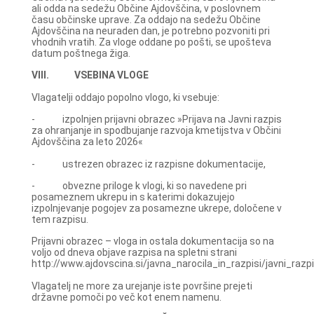
ali odda na sedežu Občine Ajdovščina, v poslovnem
času občinske uprave. Za oddajo na sedežu Občine
Ajdovščina na neuraden dan, je potrebno pozvoniti pri
vhodnih vratih. Za vloge oddane po pošti, se upošteva
datum poštnega žiga.
VIII. VSEBINA VLOGE
Vlagatelji oddajo popolno vlogo, ki vsebuje:
- izpolnjen prijavni obrazec »Prijava na Javni razpis
za ohranjanje in spodbujanje razvoja kmetijstva v Občini
Ajdovščina za leto 2026«
- ustrezen obrazec iz razpisne dokumentacije,
- obvezne priloge k vlogi, ki so navedene pri
posameznem ukrepu in s katerimi dokazujejo
izpolnjevanje pogojev za posamezne ukrepe, določene v
tem razpisu.
Prijavni obrazec – vloga in ostala dokumentacija so na
voljo od dneva objave razpisa na spletni strani
http://www.ajdovscina.si/javna_narocila_in_razpisi/javni_razpi
Vlagatelj ne more za urejanje iste površine prejeti
državne pomoči po več kot enem namenu.