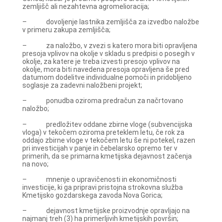
zemljišč ali nezahtevna agromelioracija;
– dovoljenje lastnika zemljišča za izvedbo naložbe
v primeru zakupa zemljišča;
– za naložbo, v zvezi s katero mora biti opravljena
presoja vplivov na okolje v skladu s predpisi o posegih v
okolje, za katere je treba izvesti presojo vplivov na
okolje, mora biti navedena presoja opravljena še pred
datumom dodelitve individualne pomoči in pridobljeno
soglasje za zadevni naložbeni projekt;
– ponudba oziroma predračun za načrtovano
naložbo;
– predložitev oddane zbirne vloge (subvencijska
vloga) v tekočem oziroma preteklem letu, če rok za
oddajo zbirne vloge v tekočem letu še ni potekel, razen
pri investicijah v panje in čebelarsko opremo ter v
primerih, da se primarna kmetijska dejavnost začenja
na novo;
– mnenje o upravičenosti in ekonomičnosti
investicije, ki ga pripravi pristojna strokovna služba
Kmetijsko gozdarskega zavoda Nova Gorica;
– dejavnost kmetijske proizvodnje opravljajo na
najmanj treh (3) ha primerljivih kmetijskih površin;