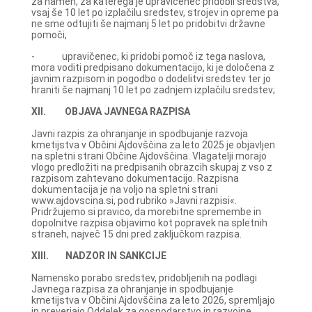
za namen, za katerega je upravičenec pridobil sredstva,
vsaj še 10 let po izplačilu sredstev, strojev in opreme pa
ne sme odtujiti še najmanj 5 let po pridobitvi državne
pomoči,
- upravičenec, ki pridobi pomoč iz tega naslova,
mora voditi predpisano dokumentacijo, ki je določena z
javnim razpisom in pogodbo o dodelitvi sredstev ter jo
hraniti še najmanj 10 let po zadnjem izplačilu sredstev;
XII. OBJAVA JAVNEGA RAZPISA
Javni razpis za ohranjanje in spodbujanje razvoja
kmetijstva v Občini Ajdovščina za leto 2025 je objavljen
na spletni strani Občine Ajdovščina. Vlagatelji morajo
vlogo predložiti na predpisanih obrazcih skupaj z vso z
razpisom zahtevano dokumentacijo. Razpisna
dokumentacija je na voljo na spletni strani
www.ajdovscina.si, pod rubriko »Javni razpisi«.
Pridržujemo si pravico, da morebitne spremembe in
dopolnitve razpisa objavimo kot popravek na spletnih
straneh, največ 15 dni pred zaključkom razpisa.
XIII. NADZOR IN SANKCIJE
Namensko porabo sredstev, pridobljenih na podlagi
Javnega razpisa za ohranjanje in spodbujanje
kmetijstva v Občini Ajdovščina za leto 2026, spremljajo
in preverjajo Oddelek za gospodarstvo in razvojne