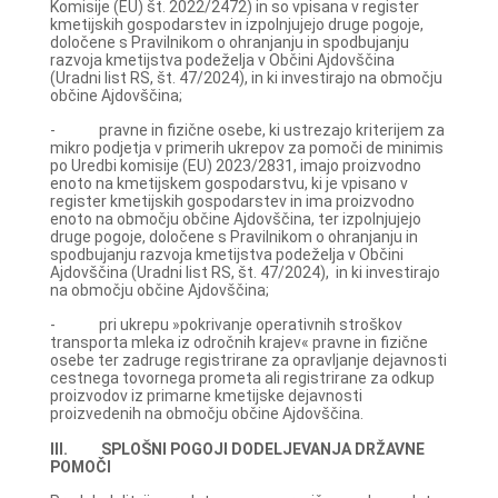
Komisije (EU) št. 2022/2472) in so vpisana v register
kmetijskih gospodarstev in izpolnjujejo druge pogoje,
določene s Pravilnikom o ohranjanju in spodbujanju
razvoja kmetijstva podeželja v Občini Ajdovščina
(Uradni list RS, št. 47/2024), in ki investirajo na območju
občine Ajdovščina;
- pravne in fizične osebe, ki ustrezajo kriterijem za
mikro podjetja v primerih ukrepov za pomoči de minimis
po Uredbi komisije (EU) 2023/2831, imajo proizvodno
enoto na kmetijskem gospodarstvu, ki je vpisano v
register kmetijskih gospodarstev in ima proizvodno
enoto na območju občine Ajdovščina, ter izpolnjujejo
druge pogoje, določene s Pravilnikom o ohranjanju in
spodbujanju razvoja kmetijstva podeželja v Občini
Ajdovščina (Uradni list RS, št. 47/2024), in ki investirajo
na območju občine Ajdovščina;
- pri ukrepu »pokrivanje operativnih stroškov
transporta mleka iz odročnih krajev« pravne in fizične
osebe ter zadruge registrirane za opravljanje dejavnosti
cestnega tovornega prometa ali registrirane za odkup
proizvodov iz primarne kmetijske dejavnosti
proizvedenih na območju občine Ajdovščina.
III. SPLOŠNI POGOJI DODELJEVANJA DRŽAVNE
POMOČI