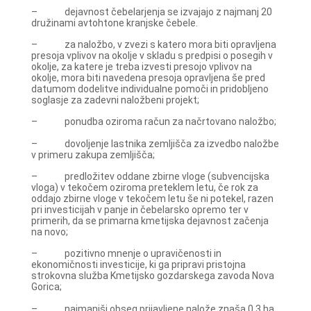
– dejavnost čebelarjenja se izvajajo z najmanj 20
družinami avtohtone kranjske čebele.
– za naložbo, v zvezi s katero mora biti opravljena
presoja vplivov na okolje v skladu s predpisi o posegih v
okolje, za katere je treba izvesti presojo vplivov na
okolje, mora biti navedena presoja opravljena še pred
datumom dodelitve individualne pomoči in pridobljeno
soglasje za zadevni naložbeni projekt;
– ponudba oziroma račun za načrtovano naložbo;
– dovoljenje lastnika zemljišča za izvedbo naložbe
v primeru zakupa zemljišča;
– predložitev oddane zbirne vloge (subvencijska
vloga) v tekočem oziroma preteklem letu, če rok za
oddajo zbirne vloge v tekočem letu še ni potekel, razen
pri investicijah v panje in čebelarsko opremo ter v
primerih, da se primarna kmetijska dejavnost začenja
na novo;
– pozitivno mnenje o upravičenosti in
ekonomičnosti investicije, ki ga pripravi pristojna
strokovna služba Kmetijsko gozdarskega zavoda Nova
Gorica;
– najmanjši obseg prijavljene nalože znaša 0,3 ha