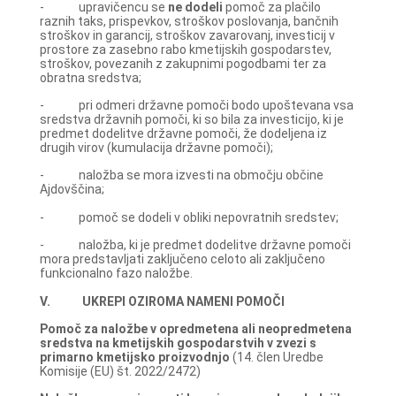
- upravičencu se
ne dodeli
pomoč za plačilo
raznih taks, prispevkov, stroškov poslovanja, bančnih
stroškov in garancij, stroškov zavarovanj, investicij v
prostore za zasebno rabo kmetijskih gospodarstev,
stroškov, povezanih z zakupnimi pogodbami ter za
obratna sredstva;
- pri odmeri državne pomoči bodo upoštevana vsa
sredstva državnih pomoči, ki so bila za investicijo, ki je
predmet dodelitve državne pomoči, že dodeljena iz
drugih virov (kumulacija državne pomoči);
- naložba se mora izvesti na območju občine
Ajdovščina;
- pomoč se dodeli v obliki nepovratnih sredstev;
- naložba, ki je predmet dodelitve državne pomoči
mora predstavljati zaključeno celoto ali zaključeno
funkcionalno fazo naložbe.
V. UKREPI OZIROMA NAMENI POMOČI
Pomoč za naložbe v opredmetena ali neopredmetena
sredstva na kmetijskih gospodarstvih v zvezi s
primarno kmetijsko proizvodnjo
(14. člen Uredbe
Komisije (EU) št. 2022/2472)