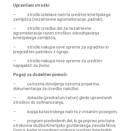
Upravičeni stroški:
– stroški izdelave načrta ureditve kmetijskega
zemljišča (nezahtevne agromelioracije, pašniki);
– stroški izvedbe del za nezahtevne
agromelioracije razen stroškov odvodnjavanja
kmetijskega zemljišča;
– stroški nakupa nove opreme za ograditev in
pregraditev pašnikov z ograjo;
– stroški nakupa nove opreme za ureditev
napajališč za živino.
Pogoji za dodelitev pomoči:
– ustrezna dovoljenja oziroma projektna
dokumentacija za izvedbo naložbe;
– dokazila (predračun/račun) glede upravičenih
stroškov do sofinanciranja;
– kopija katastrskega načrta z vrisanim posegom;
– program predvidenih del, ki ga pripravi pristojna
strokovna služba Kmetijsko gozdarskega zavoda Nova
Gorica, kadar je predmet podpore ureditev kmetijskih