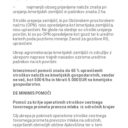
– najmanjši obseg prijavljene nalože znaša pri
urejanju kmetijskih zemljišč in pašnikov znaša 2 ha.
Stroški urejanja zemljišč, ki po Občinskem prostorskem
načrtu (OPN) niso opredeljena kot kmetijska zemljišča,
niso upravičeni. Ne glede na slednje so stroški urejanja
površin, ki so po OPN opredeljene kot gozd ter k ureditvi
katerih poda pozitivno mnenje Zavod za gozdove RS,
upravičeni.
Ukrep agromelioracije kmetijskih zemljišč ni združljiv z
ukrepom naprave trajnih nasadov oziroma ureditve
pašnikov na isti površini.
Intenzivnost pomoči znaša do 65 % upravičenih
stroškov naložb na kmetijskih gospodarstvih, vendar
ne več, kot 500 €/ha in hkrati 5.000 EUR na kmetijsko
gospodarstvo.
DE MINIMIS POMOČI
Pomoč za kritje operativnih stroškov cestnega
tovornega prometa prevoza mleka iz odročnih krajev
Cilj ukrepa je pokrivati operativne stroške cestnega
tovornega prometa prevozov mleka na odročnih,
razpršenih območjih občine Ajdovščina ter s tem