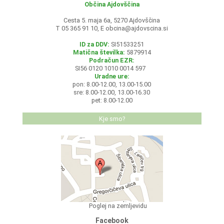
Občina Ajdovščina
Cesta 5. maja 6a, 5270 Ajdovščina
T 05 365 91 10, E
obcina@ajdovscina.si
ID za DDV:
SI51533251
Matična številka:
5879914
Podračun EZR:
SI56 0120 1010 0014 597
Uradne ure:
pon: 8.00-12.00, 13.00-15.00
sre: 8.00-12.00, 13.00-16.30
pet: 8.00-12.00
Kje smo?
Poglej na zemljevidu
Facebook