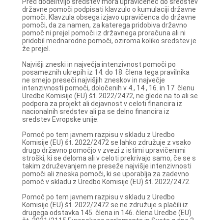
Pred dodelitvijo sredstev mora upravičenec do sredstev
državne pomoči podpisati klavzulo o kumulaciji državne
pomoči. Klavzula obsega izjavo upravičenca do državne
pomoči, da za namen, za katerega pridobiva državno
pomoč ni prejel pomoči iz državnega proračuna ali ni
pridobil mednarodne pomoči, oziroma koliko sredstev je
že prejel.
Najvišji zneski in največja intenzivnost pomoči po
posameznih ukrepih iz 14. do 18. člena tega pravilnika
ne smejo preseči najvišjih zneskov in največje
intenzivnosti pomoči, določenih v 4., 14., 16. in 17. členu
Uredbe Komisije (EU) št. 2022/2472, ne glede na to ali se
podpora za projekt ali dejavnost v celoti financira iz
nacionalnih sredstev ali pa se delno financira iz
sredstev Evropske unije.
Pomoč po tem javnem razpisu v skladu z Uredbo
Komisije (EU) št. 2022/2472 se lahko združuje z vsako
drugo državno pomočjo v zvezi z istimi upravičenimi
stroški, ki se deloma ali v celoti prekrivajo samo, če se s
takim združevanjem ne preseže najvišje intenzivnosti
pomoči ali zneska pomoči, ki se uporablja za zadevno
pomoč v skladu z Uredbo Komisije (EU) št. 2022/2472.
Pomoč po tem javnem razpisu v skladu z Uredbo
Komisije (EU) št. 2022/2472 se ne združuje s plačili iz
drugega odstavka 145. člena in 146. člena Uredbe (EU)