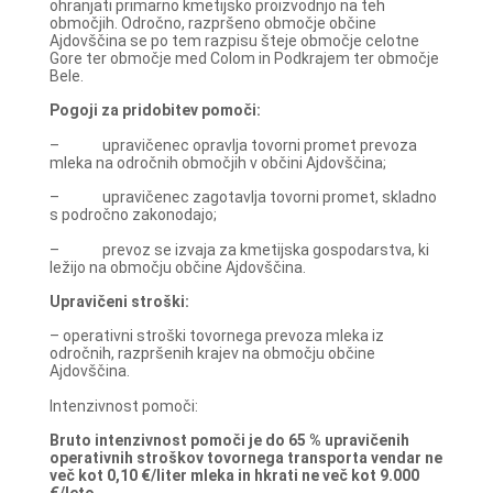
ohranjati primarno kmetijsko proizvodnjo na teh
območjih. Odročno, razpršeno območje občine
Ajdovščina se po tem razpisu šteje območje celotne
Gore ter območje med Colom in Podkrajem ter območje
Bele.
Pogoji za pridobitev pomoči:
– upravičenec opravlja tovorni promet prevoza
mleka na odročnih območjih v občini Ajdovščina;
– upravičenec zagotavlja tovorni promet, skladno
s področno zakonodajo;
– prevoz se izvaja za kmetijska gospodarstva, ki
ležijo na območju občine Ajdovščina.
Upravičeni stroški:
– operativni stroški tovornega prevoza mleka iz
odročnih, razpršenih krajev na območju občine
Ajdovščina.
Intenzivnost pomoči:
Bruto intenzivnost pomoči je do 65 % upravičenih
operativnih stroškov tovornega transporta vendar ne
več kot 0,10 €/liter mleka in hkrati ne več kot 9.000