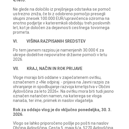
€/leto.
Ne glede na določilo iz prejšnjega odstavka se pomoč
ustrezno zniža, če bi z odobreno pomočjo presegli
skupni znesek 100.000 EUR/upravičenca oziroma na
enotno podjetje v kateremkoli obdobju treh poslovnih
let, kot je določen za dejavnosti cestnega tovornega
prometa.
VI. VIŠINA RAZPISANIH SREDSTEV
Po tem javnem razpisu je namenjenih 30.000 € za
ukrepe dodelitve nepovratne državne pomoči v letu
2026.
VII. KRAJ, NAČIN IN ROK PRIJAVE
Vloge morajo biti oddane v zapečatenem ovitku,
označenem z «Ne odpiraj - prijava na Javni razpis za
ohranjanje in spodbujanje razvoja kmetijstva v Občini
Ajdovščina za leto 2026«. Na ovitku mora biti tudi jasno
označen natančen namen, na katerega se vloga
nanaša, ter ime, priimek in naslov vlagatelja.
Rok za oddajo vlog je do vključno ponedeljka, 30. 3.
2026.
Vlogo se lahko priporočeno pošlje po pošti na naslov
Občina Ajdovščina, Cesta 5. maja 6/a, 5270 Ajdovščina