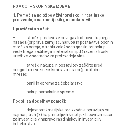
POMOČI – SKUPINSKE IZJEME
1. Pomoč za naložbe v živinorejsko in rastlinsko
proizvodnjo na kmetijskih gospodarstvih.
Upravičeni stroški:
– stroški postavitve novega ali obnove trajnega
nasada (priprava zemljišč, nakupa in postavitve opor in
mrež za ograjo, stroški založnega gnojila ter nakup
večletnega sadilnega materiala in ipd.) razen stroški
ureditve vinogradov za proizvodnjo vina;
– stroški nakupa in postavitev zaščite pred
neugodnimi vremenskimi razmerami (protitočne
mreže);
– panji in oprema za čebelarstvo;
– nakup namakalne opreme.
Pogoji za dodelitev pomoči:
– dejavnost kmetijske proizvodnje opravljajo na
najmanj treh (3) ha primerljivih kmetijskih površin razen
za investicije v napravo rastlinjakov in investicij v
čebelarstvo;