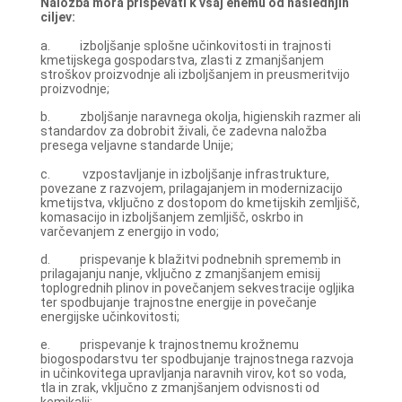
Naložba mora prispevati k vsaj enemu od naslednjih
ciljev:
a. izboljšanje splošne učinkovitosti in trajnosti
kmetijskega gospodarstva, zlasti z zmanjšanjem
stroškov proizvodnje ali izboljšanjem in preusmeritvijo
proizvodnje;
b. zboljšanje naravnega okolja, higienskih razmer ali
standardov za dobrobit živali, če zadevna naložba
presega veljavne standarde Unije;
c. vzpostavljanje in izboljšanje infrastrukture,
povezane z razvojem, prilagajanjem in modernizacijo
kmetijstva, vključno z dostopom do kmetijskih zemljišč,
komasacijo in izboljšanjem zemljišč, oskrbo in
varčevanjem z energijo in vodo;
d. prispevanje k blažitvi podnebnih sprememb in
prilagajanju nanje, vključno z zmanjšanjem emisij
toplogrednih plinov in povečanjem sekvestracije ogljika
ter spodbujanje trajnostne energije in povečanje
energijske učinkovitosti;
e. prispevanje k trajnostnemu krožnemu
biogospodarstvu ter spodbujanje trajnostnega razvoja
in učinkovitega upravljanja naravnih virov, kot so voda,
tla in zrak, vključno z zmanjšanjem odvisnosti od