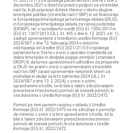
št. 2021/2115 Evropskega parlamenta in Sveta z dne 2.
decembra 2021 o določitvi pravil o podpori za strateške
načrte, ki jih pripravijo države članice v okviru skupne
kmetijske politike (strateški načrt SKP) in se financirajo
iz Evropskega kmetijskega jamstvenega sklada (EKJS)
in Evropskega kmetijskega sklada za razvoj podeželja
(EKSRP), ter o razveljavitvi uredb (EU) št. 1305/2013 in
(EU) št. 1307/2013 (UL L št. 435 z dne 6. 12. 2021, str. 1),
zadnjič spremenjene z Izvedbeno uredbo Komisije (EU)
2024/587 z dne 12. februarja 2024 o določitvi
odstopanja od Uredbe (EU) 2021/2115 Evropskega
parlamenta in Sveta v zvezi z uporabo standarda za
dobre kmetijske in okoljske pogoje zemljišč (standard
DKOP) 8, datumov upravičenosti odhodkov za prispevke
iz EKJS ter pravil v zvezi s spremembami strateških
načrtov SKP zaradi spremembe nekaterih shem za
podnebje in okolje za leto zahtevka 2024 (UL L št.
2024/587 z dne 13. 2. 2024), v zvezi z istimi
upravičenimi stroški, če bi bila s takim združevanjem
presežena intenzivnost pomoči ali znesek pomoči, ki
sta določena v Uredbi Komisije (EU) št. 2022/2472.
Pomoč po tem javnem razpisu v skladu z Uredbo
Komisije (EU) št. 2022/2472 se ne združuje s pomočjo
de minimis v zvezi z istimi upravičenimi stroški, če bi
bila s takim združevanjem presežena intenzivnost
pomoči ali znesek pomoči, ki sta določena v Uredbi
Komisije (EU) št. 2022/2472.