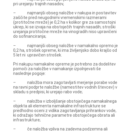
pri urejanju trajnih nasadov,
– najmanjši obseg naložbe v nakupa in postavitev
zaščite pred neugodnimi vremenskimi razmerami
(protitočne mreže) je 0,2 ha v kolikor gre za samostojni
ukrep, ki se izvaja na obstoječih trajnih nasadih; stroški
urejanja protitočne mreže na vinogradih niso upravičeni
do sofinanciranja;
– najmanjši obseg naložbe v namakalno opremo je
0,2 ha, strošek opreme, ki ima življenjsko dobo krajšo od
5 let ni upravičen strošek.
Pri nakupu namakalne opreme je potrebno za dodelitev
pomoči za naložbe v namakanje izpolnjevati še
naslednje pogoje:
– naložba mora zagotavljati merjenje porabe vode
na ravni podprte naložbe (namestitev vodnih števcev) v
skladu s predpisi, ki urejajo rabo vode;
– naložba v izboljšanje obstoječega namakalnega
objekta ali elementa namakalne infrastrukture se
predhodno oceni z vidika zagotavljanja prihrankov vode,
ki odražajo tehnične parametre obstoječega obrata ali
infrastrukture;
– če naložba vpliva na zadevna podzemna ali