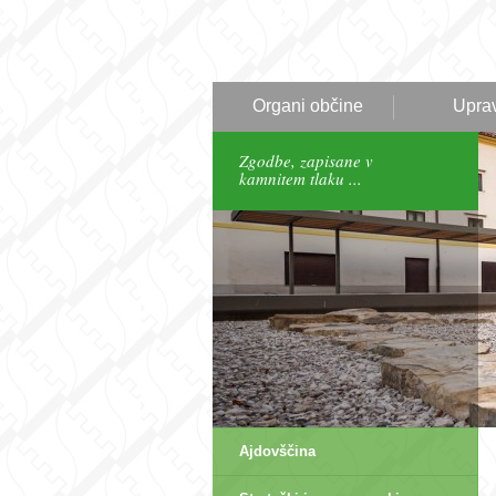
Organi občine
Upra
Zgodbe, zapisane v
kamnitem tlaku ...
Ajdovščina