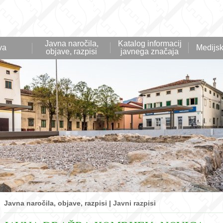
Javna naročila,
Katalog informacij
va
Medijsk
objave, razpisi
javnega značaja
Javna naročila, objave, razpisi |
Javni razpisi