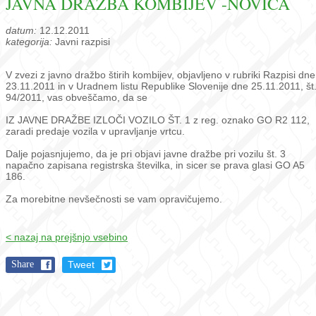
JAVNA DRAŽBA KOMBIJEV -NOVICA
datum:
12.12.2011
kategorija:
Javni razpisi
V zvezi z javno dražbo štirih kombijev, objavljeno v rubriki Razpisi dne
23.11.2011 in v Uradnem listu Republike Slovenije dne 25.11.2011, št
94/2011, vas obveščamo, da se
IZ JAVNE DRAŽBE IZLOČI VOZILO ŠT. 1 z reg. oznako GO R2 112,
zaradi predaje vozila v upravljanje vrtcu.
Dalje pojasnjujemo, da je pri objavi javne dražbe pri vozilu št. 3
napačno zapisana registrska številka, in sicer se prava glasi GO A5
186.
Za morebitne nevšečnosti se vam opravičujemo.
< nazaj na prejšnjo vsebino
Share
Tweet