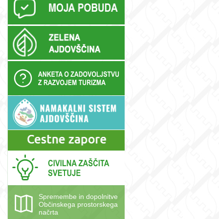
.
Spremembe in dopolnitve
Občinskega prostorskega
načrta