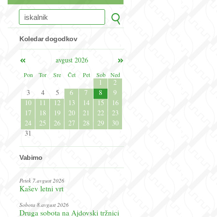
Koledar dogodkov
avgust 2026
Pon
Tor
Sre
Čet
Pet
Sob
Ned
1
2
3
4
5
6
7
8
9
10
11
12
13
14
15
16
17
18
19
20
21
22
23
24
25
26
27
28
29
30
31
Vabimo
Petek 7.avgust 2026
Kašev letni vrt
Sobota 8.avgust 2026
Druga sobota na Ajdovski tržnici