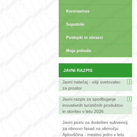
Koronavirus
Sopotniki
Postopki in obrazci
sep>
Moja pobuda
JAVNI RAZPIS
Javni natečaj - višji svetovalec
za prostor
Javni razpis za spodbujanje
inovativnih turističnih produktov
in storitev v letu 2026
Javni poziv za dodelitev subvencij
za obnovo fasad na območju
Ajdovščina - mestno jedro v letu