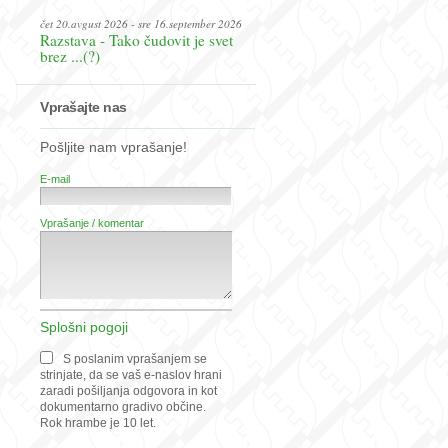
čet 20.avgust 2026 - sre 16.september 2026
Razstava - Tako čudovit je svet
brez ...(?)
Vprašajte nas
Pošljite nam vprašanje!
E-mail
Vprašanje / komentar
Splošni pogoji
S poslanim vprašanjem se
strinjate, da se vaš e-naslov hrani
zaradi pošiljanja odgovora in kot
dokumentarno gradivo občine.
Rok hrambe je 10 let.