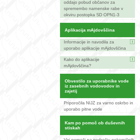
oddajo pobud občanov za
spremembo namenske rabe v
okviru postopka SD OPN1-3
Aplikacija mAjdovščina
Informacije in navodila za
uporabo aplikacije mAjdovščina
Kako do aplikacije
mAjdovščina?
Obvestilo za uporabnike vode
iz zasebnih vodovodov in
zajetij
Priporočila NIJZ za varno oskrbo in
uporabo pitne vode
Kam po pomoč ob duševnih
stiskah
Viri pomoči na področju nekemičnih