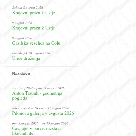
Sobota 8.avgust 2026
Krajevni praznik Ustje
9.avgust 2026
Krajevni praznik Ustje
9.avgust 2026
Gasilska veselica na Colu
Ponedeljek 10.avgust 2026
Urice druženja
Razstave
sre 1.julij 2026 - pon 31.avgust 2026
Anton Tratnik - geometrija
pogleda
sob 1.avgust 2026 - pon 31.avgust 2026
Pilonova galerija v avgustu 2026
pon 3.avgust 2026 - sre 19.avgust 2026
Čas, ujet v barve. razstava
likovnih del