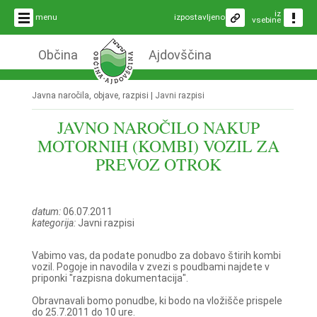
iz
menu
izpostavljeno
vsebine
Občina
Ajdovščina
Javna naročila, objave, razpisi |
Javni razpisi
JAVNO NAROČILO NAKUP
MOTORNIH (KOMBI) VOZIL ZA
PREVOZ OTROK
datum:
06.07.2011
kategorija:
Javni razpisi
Vabimo vas, da podate ponudbo za dobavo štirih kombi
vozil. Pogoje in navodila v zvezi s poudbami najdete v
priponki "razpisna dokumentacija".
Obravnavali bomo ponudbe, ki bodo na vložišče prispele
do 25.7.2011 do 10 ure.