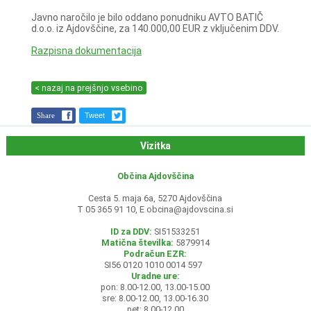
Javno naročilo je bilo oddano ponudniku AVTO BATIČ
d.o.o. iz Ajdovščine, za 140.000,00 EUR z vključenim DDV.
Razpisna dokumentacija
< nazaj na prejšnjo vsebino
Share
Tweet
Vizitka
Občina Ajdovščina
Cesta 5. maja 6a, 5270 Ajdovščina
T 05 365 91 10, E
obcina@ajdovscina.si
ID za DDV:
SI51533251
Matična številka:
5879914
Podračun EZR:
SI56 0120 1010 0014 597
Uradne ure:
pon: 8.00-12.00, 13.00-15.00
sre: 8.00-12.00, 13.00-16.30
pet: 8.00-12.00