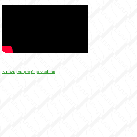
< nazaj na prejšnjo vsebino