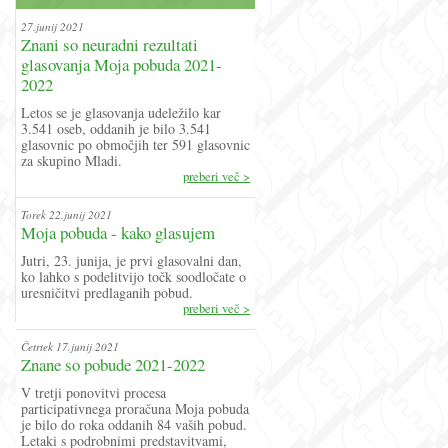
27.junij 2021
Znani so neuradni rezultati
glasovanja Moja pobuda 2021-
2022
Letos se je glasovanja udeležilo kar
3.541 oseb, oddanih je bilo 3.541
glasovnic po območjih ter 591 glasovnic
za skupino Mladi.
preberi več >
Torek 22.junij 2021
Moja pobuda - kako glasujem
Jutri, 23. junija, je prvi glasovalni dan,
ko lahko s podelitvijo točk soodločate o
uresničitvi predlaganih pobud.
preberi več >
Četrtek 17.junij 2021
Znane so pobude 2021-2022
V tretji ponovitvi procesa
participativnega proračuna Moja pobuda
je bilo do roka oddanih 84 vaših pobud.
Letaki s podrobnimi predstavitvami,