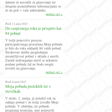
datumi in navodili za glasovanje ter
drugimi pomembnimi informacijami so
že na poti v vaše nabiralnike.
preberi več >
Petek 11.junij 2021
Do razpisnega roka je prispelo kar
84 pobud
V tretji ponovitvi procesa
participativnega proračuna Moja pobuda
je bilo do roka oddanih 84 vaših pobud.
Strokovne službe pregledujejo
uresničljivost pobud v skladu z merili.
Zaradi nedoseganja meril se nekatere
podane pobude žal ne bodo mogle
uvrstiti na glasovanje.
preberi več >
Petek 4.junij 2021
Moja pobuda preteklih let v
številkah
V sredo, 2. junija, je potekel rok za
oddajo pobud v že tretji izvedbi Moje
pobude. V obdobju, ko pobude
preglejuje komisija, smo pripravili