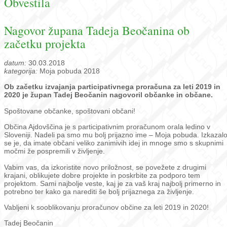
Obvestila
Nagovor župana Tadeja Beočanina ob
začetku projekta
datum:
30.03.2018
kategorija:
Moja pobuda 2018
Ob začetku izvajanja participativnega proračuna za leti 2019 in
2020 je župan Tadej Beočanin nagovoril občanke in občane.
Spoštovane občanke, spoštovani občani!
Občina Ajdovščina je s participativnim proračunom orala ledino v
Sloveniji. Nadeli pa smo mu bolj prijazno ime – Moja pobuda. Izkazal
se je, da imate občani veliko zanimivih idej in mnoge smo s skupnimi
močmi že pospremili v življenje.
Vabim vas, da izkoristite novo priložnost, se povežete z drugimi
krajani, oblikujete dobre projekte in poskrbite za podporo tem
projektom. Sami najbolje veste, kaj je za vaš kraj najbolj primerno in
potrebno ter kako ga narediti še bolj prijaznega za življenje.
Vabljeni k sooblikovanju proračunov občine za leti 2019 in 2020!
Tadej Beočanin