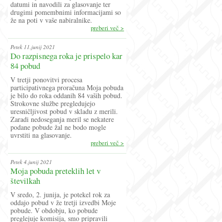
datumi in navodili za glasovanje ter
drugimi pomembnimi informacijami so
že na poti v vaše nabiralnike.
preberi več >
Petek 11.junij 2021
Do razpisnega roka je prispelo kar
84 pobud
V tretji ponovitvi procesa
participativnega proračuna Moja pobuda
je bilo do roka oddanih 84 vaših pobud.
Strokovne službe pregledujejo
uresničljivost pobud v skladu z merili.
Zaradi nedoseganja meril se nekatere
podane pobude žal ne bodo mogle
uvrstiti na glasovanje.
preberi več >
Petek 4.junij 2021
Moja pobuda preteklih let v
številkah
V sredo, 2. junija, je potekel rok za
oddajo pobud v že tretji izvedbi Moje
pobude. V obdobju, ko pobude
preglejuje komisija, smo pripravili