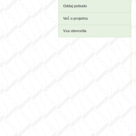
Oddaj pobudo
Več o projektu
Vsa obvestila