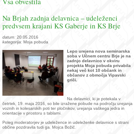
Vsa obvestila
Na Brjah zadnja delavnica – udeleženci
predvsem krajani KS Gaberje in KS Brje
datum:
20.05.2016
kategorija:
Moja pobuda
Lepo urejena nova seminarska
soba v Učnem centru Brje je na
zadnjo delavnico v okviru
projekta Moja pobuda privabila
nekaj več kot 10 občank in
občanov z območja Vipavski
griči.
Na delavnici, ki je potekala v
četrtek, 19. maja 2016, so bile izražene pobude na področju urejanja
voznih in kolesarskih poti ter pločnikov, urejanja vaškega jedra in
orientacije v prostoru s tablami.
Poleg moderatorjev je udeležence in udeleženke delavnice s strani
občine pozdravila tudi ga. Mojca Božič.