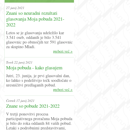
27.junij 2021
Znani so neuradni rezultati
glasovanja Moja pobuda 2021-
2022
Letos se je glasovanja udeležilo kar
3.541 oseb, oddanih je bilo 3.541
glasovnic po območjih ter 591 glasovnic
za skupino Mladi.
preberi več >
Torek 22.junij 2021
Moja pobuda - kako glasujem
Jutri, 23. junija, je prvi glasovalni dan,
ko lahko s podelitvijo točk soodločate o
uresničitvi predlaganih pobud.
preberi več >
Četrtek 17.junij 2021
Znane so pobude 2021-2022
V tretji ponovitvi procesa
participativnega proračuna Moja pobuda
je bilo do roka oddanih 84 vaših pobud.
Letaki s podrobnimi predstavitvami,