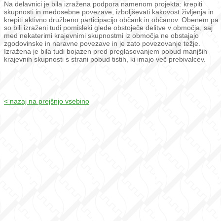
Na delavnici je bila izražena podpora namenom projekta: krepiti
skupnosti in medosebne povezave, izboljševati kakovost življenja in
krepiti aktivno družbeno participacijo občank in občanov. Obenem pa
so bili izraženi tudi pomisleki glede obstoječe delitve v območja, saj
med nekaterimi krajevnimi skupnostmi iz območja ne obstajajo
zgodovinske in naravne povezave in je zato povezovanje težje.
Izražena je bila tudi bojazen pred preglasovanjem pobud manjših
krajevnih skupnosti s strani pobud tistih, ki imajo več prebivalcev.
< nazaj na prejšnjo vsebino