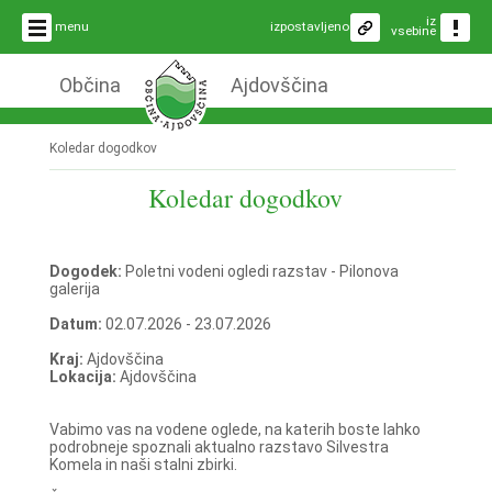
iz
menu
izpostavljeno
vsebine
Občina
Ajdovščina
Koledar dogodkov
Koledar dogodkov
Dogodek:
Poletni vodeni ogledi razstav - Pilonova
galerija
Datum:
02.07.2026 - 23.07.2026
Kraj:
Ajdovščina
Lokacija:
Ajdovščina
Vabimo vas na vodene oglede, na katerih boste lahko
podrobneje spoznali aktualno razstavo Silvestra
Komela in naši stalni zbirki.