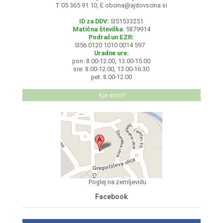
T 05 365 91 10, E
obcina@ajdovscina.si
ID za DDV:
SI51533251
Matična številka:
5879914
Podračun EZR:
SI56 0120 1010 0014 597
Uradne ure:
pon: 8.00-12.00, 13.00-15.00
sre: 8.00-12.00, 13.00-16.30
pet: 8.00-12.00
Kje smo?
Poglej na zemljevidu
Facebook