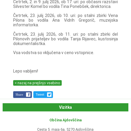
Četrtek, 2. in 9. julij 2026, ob 17. uri: po občasni razstavi
Silvester Komel bo vodila Tina Ponebšek, direktorica.
Četrtek, 23. julij 2026, ob 10. uri: po stalni zbirki Vena
Pilona bo vodila Ana Vidrih Gregorič, muzejska
informatorka.
Četrtek, 23. julij 2026, ob 11. uri: po stalni zbirki del
Pilonovih prijateljev bo vodila Tanja Rijavec, kustosinja
dokumentalistka.
Vsa vodstva so vključena v ceno vstopnice.
Lepo vabljeni!
< nazaj na prejšnjo vsebino
Share
Tweet
Vizitka
Občina Ajdovščina
Cesta 5. maja 6a, 5270 Ajdovščina