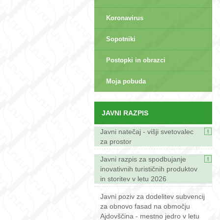
Koronavirus
Sopotniki
Postopki in obrazci
sep>
Moja pobuda
JAVNI RAZPIS
Javni natečaj - višji svetovalec
za prostor
Javni razpis za spodbujanje
inovativnih turističnih produktov
in storitev v letu 2026
Javni poziv za dodelitev subvencij
za obnovo fasad na območju
Ajdovščina - mestno jedro v letu