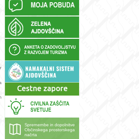
r
a
h
Spremembe in dopolnitve
Občinskega prostorskega
načrta