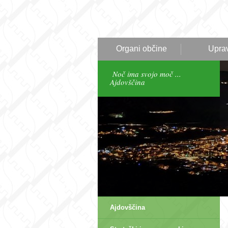
Organi občine
Upra
Noč ima svojo moč ...
Ajdovščina
Ajdovščina