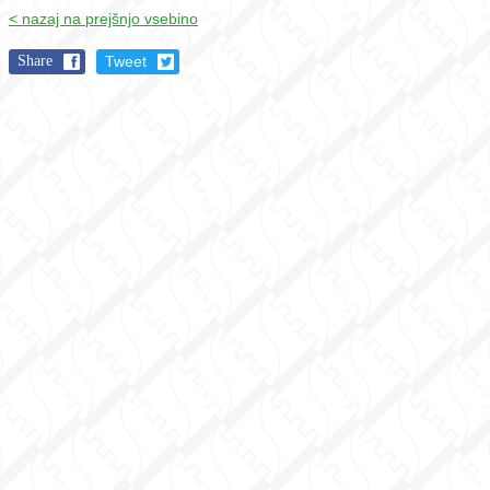
< nazaj na prejšnjo vsebino
Share
Tweet