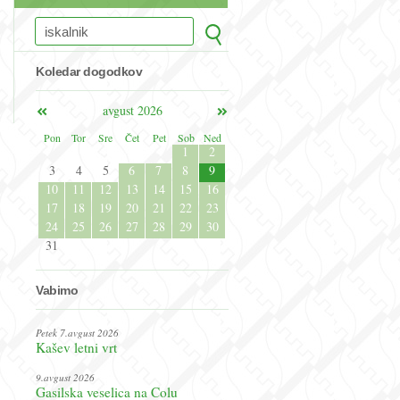
Koledar dogodkov
avgust 2026
Pon
Tor
Sre
Čet
Pet
Sob
Ned
1
2
3
4
5
6
7
8
9
10
11
12
13
14
15
16
17
18
19
20
21
22
23
24
25
26
27
28
29
30
31
Vabimo
Petek 7.avgust 2026
Kašev letni vrt
9.avgust 2026
Gasilska veselica na Colu