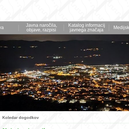
Javna naročila,
Katalog informacij
va
Medijsk
objave, razpisi
javnega značaja
Koledar dogodkov