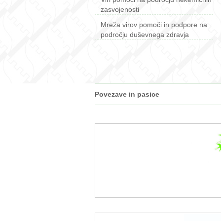
zasvojenosti
Mreža virov pomoči in podpore na
področju duševnega zdravja
Povezave in pasice