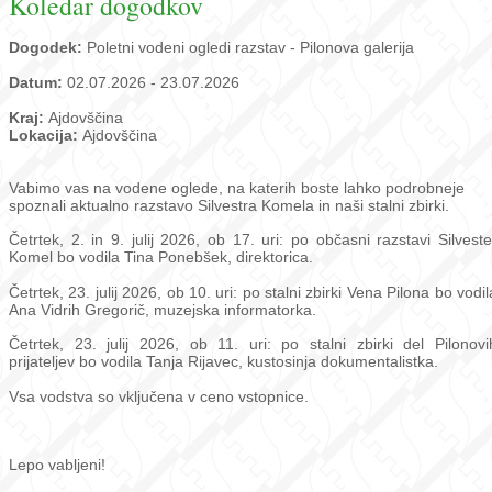
Koledar dogodkov
Dogodek:
Poletni vodeni ogledi razstav - Pilonova galerija
Datum:
02.07.2026 - 23.07.2026
Kraj:
Ajdovščina
Lokacija:
Ajdovščina
Vabimo vas na vodene oglede, na katerih boste lahko podrobneje
spoznali aktualno razstavo Silvestra Komela in naši stalni zbirki.
Četrtek, 2. in 9. julij 2026, ob 17. uri: po občasni razstavi Silveste
Komel bo vodila Tina Ponebšek, direktorica.
Četrtek, 23. julij 2026, ob 10. uri: po stalni zbirki Vena Pilona bo vodil
Ana Vidrih Gregorič, muzejska informatorka.
Četrtek, 23. julij 2026, ob 11. uri: po stalni zbirki del Pilonovi
prijateljev bo vodila Tanja Rijavec, kustosinja dokumentalistka.
Vsa vodstva so vključena v ceno vstopnice.
Lepo vabljeni!