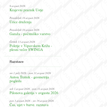
9.avgust 2026
Krajevni praznik Ustje
Ponedeljek 10.avgust 2026
Urice druženja
Ponedeljek 10.avgust 2026
Garaža - počitniško varstvo
Četrtek 13.avgust 2026
Poletje v Vipavskem Križu -
plesni večer SWINGA
Razstave
sre 1.julij 2026 - pon 31.avgust 2026
Anton Tratnik - geometrija
pogleda
sob 1.avgust 2026 - pon 31.avgust 2026
Pilonova galerija v avgustu 2026
pon 3.avgust 2026 - sre 19.avgust 2026
Čas, ujet v barve. razstava