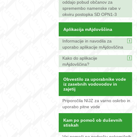
oddajo pobud občanov za
spremembo namenske rabe v
okviru postopka SD OPN1-3
Aplikacija mAjdovščina
Informacije in navodila za
uporabo aplikacije mAjdovščina
Kako do aplikacije
mAjdovščina?
Obvestilo za uporabnike vode
iz zasebnih vodovodov in
zajetij
Priporočila NIJZ za varno oskrbo in
uporabo pitne vode
Kam po pomoč ob duševnih
stiskah
Viri pomoči na področju nekemičnih