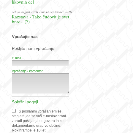
likovnih del
čet 20.avgust 2026 - sre 16.september 2026
Razstava - Tako čudovit je svet
brez ...(?)
Vprašajte nas
Pošljite nam vprašanje!
E-mail
Vprašanje / komentar
Splošni pogoji
S poslanim vprašanjem se
strinjate, da se vaš e-naslov hrani
zaradi pošiljanja odgovora in kot
dokumentarno gradivo občine.
Rok hrambe je 10 let.