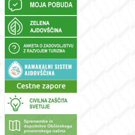
,
Spremembe in
dopolnitve Občinskega
prostorskega načrta