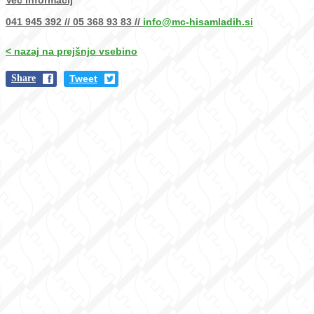
Več informacij
041 945 392 // 05 368 93 83 //
info@mc-hisamladih.si
< nazaj na prejšnjo vsebino
Share
Tweet