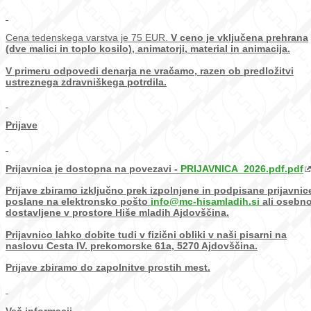
Cena tedenskega varstva je 75 EUR.
V ceno je vključena prehrana
(dve malici in toplo kosilo), animatorji, material in animacija.
V primeru odpovedi denarja ne vračamo, razen ob predložitvi
ustreznega zdravniškega potrdila.
Prijave
Prijavnica je dostopna na povezavi -
PRIJAVNICA_2026.pdf.pdf
Prijave zbiramo izključno prek
izpolnjene in podpisane prijavnic
poslane na elektronsko pošto
info@mc-hisamladih.si
ali osebn
dostavljene v prostore Hiše mladih Ajdovščina.
Prijavnico lahko dobite tudi v fizični obliki v naši pisarni na
naslovu Cesta IV. prekomorske 61a, 5270 Ajdovščina.
Prijave zbiramo do zapolnitve prostih mest.