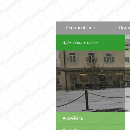
Organi občine
Upra
Ajdovščina v belem.
Ajdovščina