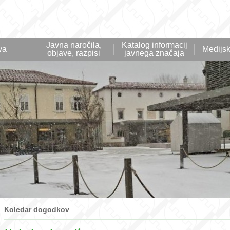
Javna naročila,
Katalog informacij
va
Medijsk
objave, razpisi
javnega značaja
Koledar dogodkov