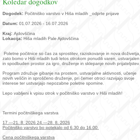
Koledar dogodkov
Dogodek:
Počitniško varstvo v Hiša mladih _odprte prijave
Datum:
01.07.2026 - 16.07.2026
Kraj:
Ajdovščina
Lokacija:
Hiša mladih Pale Ajdovščina
Poletne počitnice so čas za sprostitev, raziskovanje in nova doživetja
zato bomo v Hiši mladih tudi letos otrokom ponudili varen, ustvarjalen
in spodbuden prostor za igro, druženje in sklepanje novih prijateljstev.
Program združuje gibanje na prostem, ustvarjalne aktivnosti, učenje
novih veščin in sproščeno druženje, pri čemer otroci razvijajo svoje
interese ter ustvarjajo nepozabne poletne spomine.
Lepo vabljeni k vpisu otrok v počitniško varstvo v Hiši mladih!
Termini počitniškega varstva
17.—21. 8. 2026 24.—28. 8. 2026
Počitniško varstvo bo potekalo od 6.30 do 16.00.
Cena počitniškega varstva