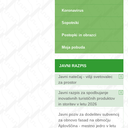
Koronavirus
Sopotniki
Postopki in obrazci
sep>
Moja pobuda
JAVNI RAZPIS
Javni natečaj - višji svetovalec
za prostor
Javni razpis za spodbujanje
inovativnih turističnih produktov
in storitev v letu 2026
Javni poziv za dodelitev subvencij
za obnovo fasad na območju
Ajdovščina - mestno jedro v letu