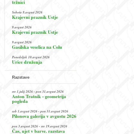
tržnici
Sobota 8.avgust 2026
Krajevni praznik Ustje
9.avgust 2026
Krajevni praznik Ustje
9.avgust 2026
Gasilska veselica na Colu
Ponedeljek 10.avgust 2026
Urice druženja
Razstave
sre 1.julij 2026 - pon 31.avgust 2026
Anton Tratnik - geometrija
pogleda
sob 1.avgust 2026 - pon 31.avgust 2026
Pilonova galerija v avgustu 2026
pon 3.avgust 2026 - sre 19.avgust 2026
Čas, ujet v barve. razstava