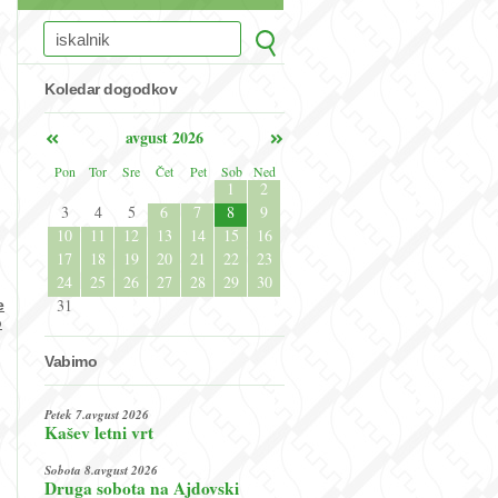
Koledar dogodkov
avgust 2026
Pon
Tor
Sre
Čet
Pet
Sob
Ned
1
2
3
4
5
6
7
8
9
10
11
12
13
14
15
16
17
18
19
20
21
22
23
24
25
26
27
28
29
30
31
e
o
Vabimo
Petek 7.avgust 2026
Kašev letni vrt
Sobota 8.avgust 2026
Druga sobota na Ajdovski