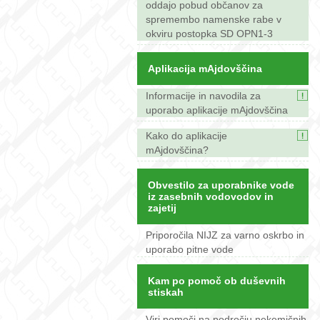
oddajo pobud občanov za
spremembo namenske rabe v
okviru postopka SD OPN1-3
Aplikacija mAjdovščina
Informacije in navodila za
uporabo aplikacije mAjdovščina
Kako do aplikacije
mAjdovščina?
Obvestilo za uporabnike vode
iz zasebnih vodovodov in
zajetij
Priporočila NIJZ za varno oskrbo in
uporabo pitne vode
Kam po pomoč ob duševnih
stiskah
Viri pomoči na področju nekemičnih