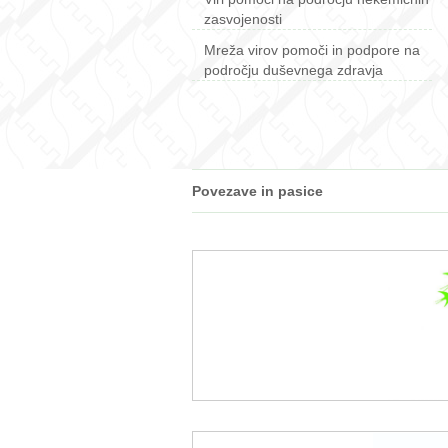
zasvojenosti
Mreža virov pomoči in podpore na
področju duševnega zdravja
Povezave in pasice