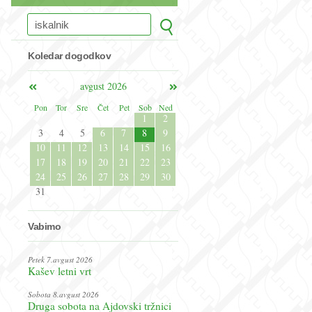
Koledar dogodkov
avgust 2026
Pon
Tor
Sre
Čet
Pet
Sob
Ned
1
2
3
4
5
6
7
8
9
10
11
12
13
14
15
16
17
18
19
20
21
22
23
24
25
26
27
28
29
30
31
Vabimo
Petek 7.avgust 2026
Kašev letni vrt
Sobota 8.avgust 2026
Druga sobota na Ajdovski tržnici