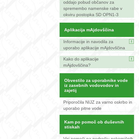
oddajo pobud občanov za
spremembo namenske rabe v
okviru postopka SD OPN1-3
Aplikacija mAjdovščina
Informacije in navodila za
uporabo aplikacije mAjdovščina
Kako do aplikacije
mAjdovščina?
Obvestilo za uporabnike vode
iz zasebnih vodovodov in
zajetij
Priporočila NIJZ za varno oskrbo in
uporabo pitne vode
Kam po pomoč ob duševnih
stiskah
Viri pomoči na področju nekemičnih