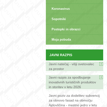
Koronavirus
Sopotniki
Postopki in obrazci
sep>
Moja pobuda
JAVNI RAZPIS
Javni natečaj - višji svetovalec
za prostor
Javni razpis za spodbujanje
inovativnih turističnih produktov
in storitev v letu 2026
Javni poziv za dodelitev subvencij
za obnovo fasad na območju
Ajdovščina - mestno jedro v letu