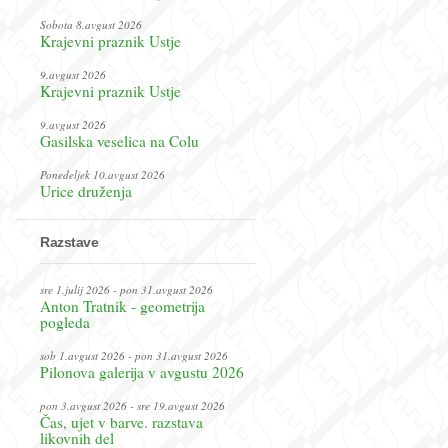
Sobota 8.avgust 2026
Krajevni praznik Ustje
9.avgust 2026
Krajevni praznik Ustje
9.avgust 2026
Gasilska veselica na Colu
Ponedeljek 10.avgust 2026
Urice druženja
Razstave
sre 1.julij 2026 - pon 31.avgust 2026
Anton Tratnik - geometrija
pogleda
sob 1.avgust 2026 - pon 31.avgust 2026
Pilonova galerija v avgustu 2026
pon 3.avgust 2026 - sre 19.avgust 2026
Čas, ujet v barve. razstava
likovnih del