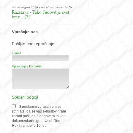
čet 20.avgust 2026 - sre 16.september 2026
Razstava - Tako čudovit je svet
brez ...(?)
Vprašajte nas
Pošljite nam vprašanje!
E-mail
Vprašanje / komentar
Splošni pogoji
S poslanim vprašanjem se
strinjate, da se vaš e-naslov hrani
zaradi pošiljanja odgovora in kot
dokumentarno gradivo občine.
Rok hrambe je 10 let.