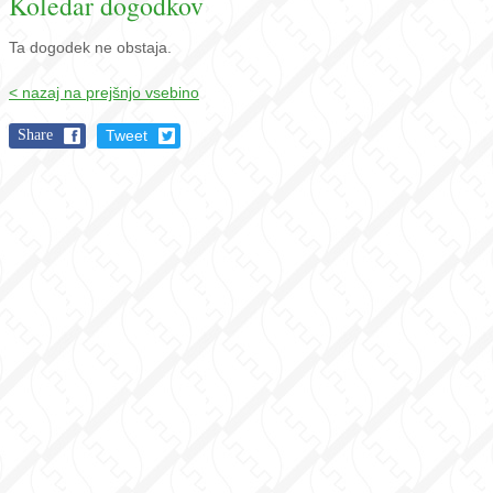
Koledar dogodkov
Ta dogodek ne obstaja.
< nazaj na prejšnjo vsebino
Share
Tweet