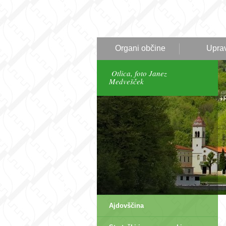
Organi občine
Upra
Otlica, foto Janez
Medvešček
Ajdovščina