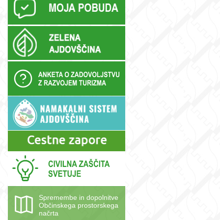
Spremembe in dopolnitve
Občinskega prostorskega
načrta