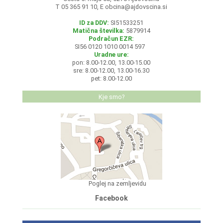
T 05 365 91 10, E
obcina@ajdovscina.si
ID za DDV:
SI51533251
Matična številka:
5879914
Podračun EZR:
SI56 0120 1010 0014 597
Uradne ure:
pon: 8.00-12.00, 13.00-15.00
sre: 8.00-12.00, 13.00-16.30
pet: 8.00-12.00
Kje smo?
Poglej na zemljevidu
Facebook