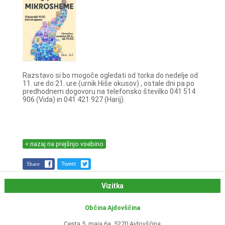
Razstavo si bo mogoče ogledati od torka do nedelje od
11. ure do 21. ure (urnik Hiše okusov) , ostale dni pa po
predhodnem dogovoru na telefonsko številko 041 514
906 (Vida) in 041 421 927 (Harij).
< nazaj na prejšnjo vsebino
Share
Tweet
Vizitka
Občina Ajdovščina
Cesta 5. maja 6a, 5270 Ajdovščina