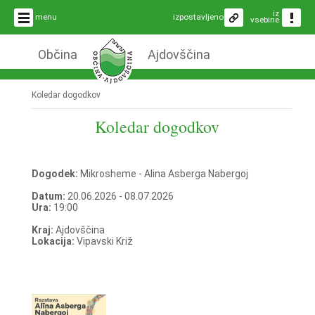
iz
menu
izpostavljeno
vsebine
Občina
Ajdovščina
Koledar dogodkov
Koledar dogodkov
Dogodek:
Mikrosheme - Alina Asberga Nabergoj
Datum:
20.06.2026 - 08.07.2026
Ura:
19:00
Kraj:
Ajdovščina
Lokacija:
Vipavski Križ