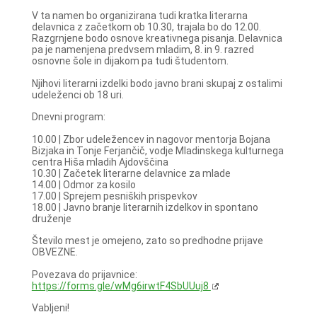
V ta namen bo organizirana tudi kratka literarna
delavnica z začetkom ob 10.30, trajala bo do 12.00.
Razgrnjene bodo osnove kreativnega pisanja. Delavnica
pa je namenjena predvsem mladim, 8. in 9. razred
osnovne šole in dijakom pa tudi študentom.
Njihovi literarni izdelki bodo javno brani skupaj z ostalimi
udeleženci ob 18 uri.
Dnevni program:
10.00 | Zbor udeležencev in nagovor mentorja Bojana
Bizjaka in Tonje Ferjančič, vodje Mladinskega kulturnega
centra Hiša mladih Ajdovščina
10.30 | Začetek literarne delavnice za mlade
14.00 | Odmor za kosilo
17.00 | Sprejem pesniških prispevkov
18.00 | Javno branje literarnih izdelkov in spontano
druženje
Število mest je omejeno, zato so predhodne prijave
OBVEZNE.
Povezava do prijavnice:
https://forms.gle/wMg6irwtF4SbUUuj8
Vabljeni!