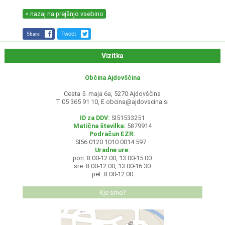
< nazaj na prejšnjo vsebino
Share
Tweet
Vizitka
Občina Ajdovščina
Cesta 5. maja 6a, 5270 Ajdovščina
T 05 365 91 10, E
obcina@ajdovscina.si
ID za DDV:
SI51533251
Matična številka:
5879914
Podračun EZR:
SI56 0120 1010 0014 597
Uradne ure:
pon: 8.00-12.00, 13.00-15.00
sre: 8.00-12.00, 13.00-16.30
pet: 8.00-12.00
Kje smo?