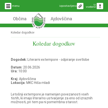
iz
menu
izpostavljeno
vsebine
Občina
Ajdovščina
Koledar dogodkov
Koledar dogodkov
Dogodek:
Literarni extempore - odpiranje svetlobe
Datum:
20.06.2026
Ura:
10:00
Kraj:
Ajdovščina
Lokacija:
MKC Hiša mladi
Letošnji extempore je namenjen povezanosti vseh
tistih, ki imajo literarno ustvarjenje za eno od izraznih
možnosti, pri tem pa ni pomembna starost.