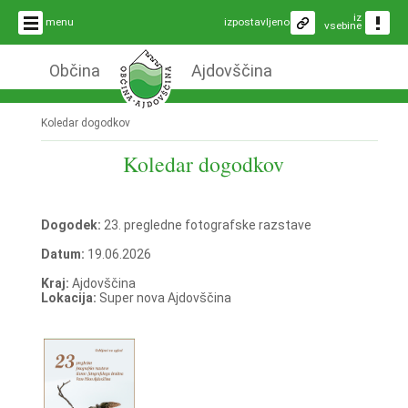
iz
menu
izpostavljeno
vsebine
Občina
Ajdovščina
Koledar dogodkov
Koledar dogodkov
Dogodek:
23. pregledne fotografske razstave
Datum:
19.06.2026
Kraj:
Ajdovščina
Lokacija:
Super nova Ajdovščina