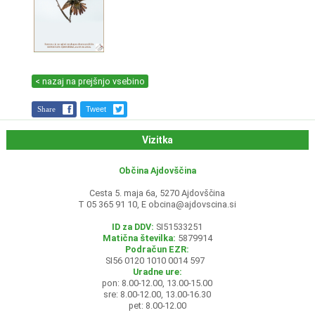
< nazaj na prejšnjo vsebino
Share
Tweet
Vizitka
Občina Ajdovščina
Cesta 5. maja 6a, 5270 Ajdovščina
T 05 365 91 10, E
obcina@ajdovscina.si
ID za DDV:
SI51533251
Matična številka:
5879914
Podračun EZR:
SI56 0120 1010 0014 597
Uradne ure:
pon: 8.00-12.00, 13.00-15.00
sre: 8.00-12.00, 13.00-16.30
pet: 8.00-12.00