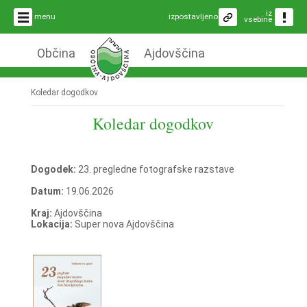
iz
menu
izpostavljeno
vsebine
Občina
Ajdovščina
Koledar dogodkov
Koledar dogodkov
Dogodek:
23. pregledne fotografske razstave
Datum:
19.06.2026
Kraj:
Ajdovščina
Lokacija:
Super nova Ajdovščina