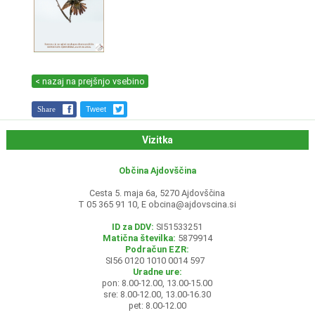
< nazaj na prejšnjo vsebino
Share
Tweet
Vizitka
Občina Ajdovščina
Cesta 5. maja 6a, 5270 Ajdovščina
T 05 365 91 10, E
obcina@ajdovscina.si
ID za DDV:
SI51533251
Matična številka:
5879914
Podračun EZR:
SI56 0120 1010 0014 597
Uradne ure:
pon: 8.00-12.00, 13.00-15.00
sre: 8.00-12.00, 13.00-16.30
pet: 8.00-12.00