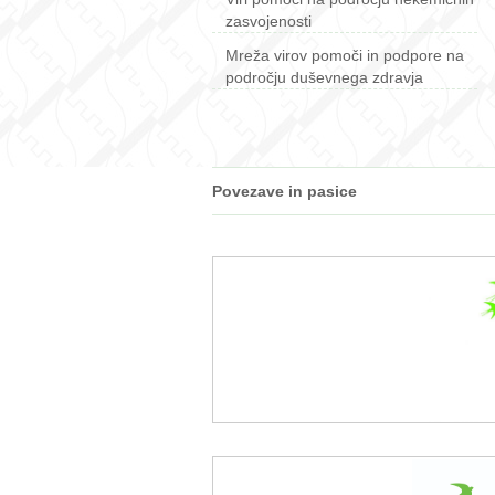
zasvojenosti
Mreža virov pomoči in podpore na
področju duševnega zdravja
Povezave in pasice