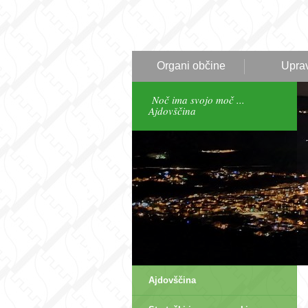
Organi občine
Upra
Noč ima svojo moč ...
Ajdovščina
Ajdovščina