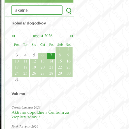
Koledar dogodkov
avgust 2026
Pon
Tor
Sre
Čet
Pet
Sob
Ned
1
2
3
4
5
6
7
8
9
10
11
12
13
14
15
16
17
18
19
20
21
22
23
24
25
26
27
28
29
30
31
Vabimo
Četrtek 6.avgust 2026
Aktivno dopoldne s Centrom za
krepitev zdravja
Petek 7.avgust 2026