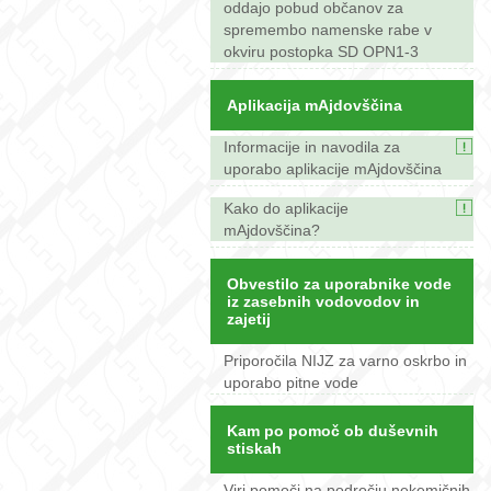
oddajo pobud občanov za
spremembo namenske rabe v
okviru postopka SD OPN1-3
Aplikacija mAjdovščina
Informacije in navodila za
uporabo aplikacije mAjdovščina
Kako do aplikacije
mAjdovščina?
Obvestilo za uporabnike vode
iz zasebnih vodovodov in
zajetij
Priporočila NIJZ za varno oskrbo in
uporabo pitne vode
Kam po pomoč ob duševnih
stiskah
Viri pomoči na področju nekemičnih