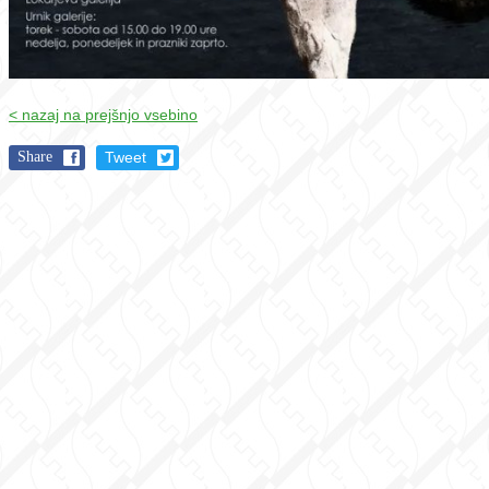
< nazaj na prejšnjo vsebino
Share
Tweet