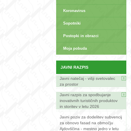
Koronavirus
Sopotniki
Postopki in obrazci
sep>
Moja pobuda
JAVNI RAZPIS
Javni natečaj - višji svetovalec
za prostor
Javni razpis za spodbujanje
inovativnih turističnih produktov
in storitev v letu 2026
Javni poziv za dodelitev subvencij
za obnovo fasad na območju
Ajdovščina - mestno jedro v letu