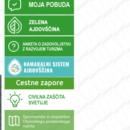
Spremembe in dopolnitve
Občinskega prostorskega
načrta