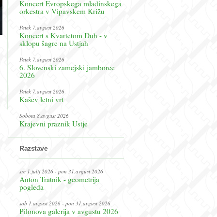
Koncert Evropskega mladinskega
orkestra v Vipavskem Križu
Petek 7.avgust 2026
Koncert s Kvartetom Duh - v
sklopu šagre na Ustjah
Petek 7.avgust 2026
6. Slovenski zamejski jamboree
2026
Petek 7.avgust 2026
Kašev letni vrt
Sobota 8.avgust 2026
Krajevni praznik Ustje
Razstave
sre 1.julij 2026 - pon 31.avgust 2026
Anton Tratnik - geometrija
pogleda
sob 1.avgust 2026 - pon 31.avgust 2026
Pilonova galerija v avgustu 2026