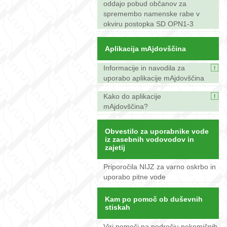
oddajo pobud občanov za
spremembo namenske rabe v
okviru postopka SD OPN1-3
Aplikacija mAjdovščina
Informacije in navodila za
uporabo aplikacije mAjdovščina
Kako do aplikacije
mAjdovščina?
Obvestilo za uporabnike vode
iz zasebnih vodovodov in
zajetij
Priporočila NIJZ za varno oskrbo in
uporabo pitne vode
Kam po pomoč ob duševnih
stiskah
Viri pomoči na področju nekemičnih