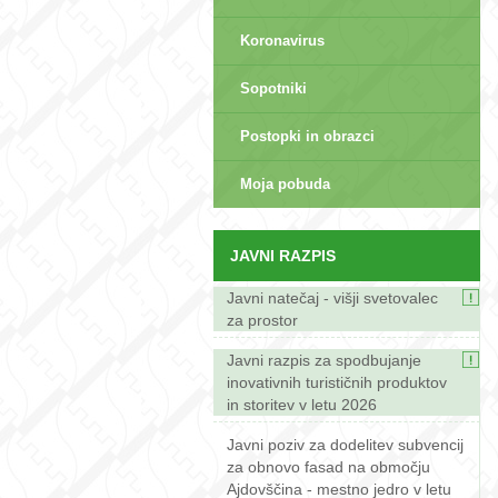
Koronavirus
Sopotniki
Postopki in obrazci
sep>
Moja pobuda
JAVNI RAZPIS
Javni natečaj - višji svetovalec
za prostor
Javni razpis za spodbujanje
inovativnih turističnih produktov
in storitev v letu 2026
Javni poziv za dodelitev subvencij
za obnovo fasad na območju
Ajdovščina - mestno jedro v letu