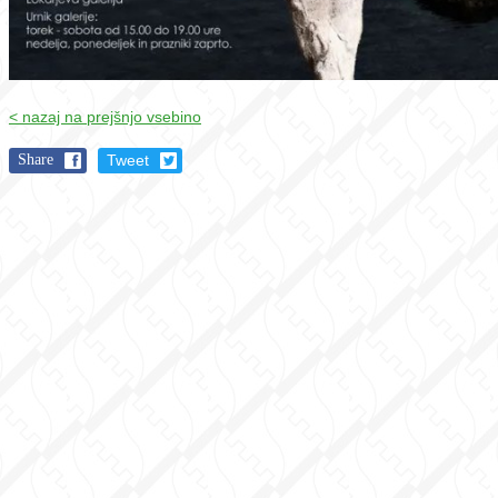
< nazaj na prejšnjo vsebino
Share
Tweet