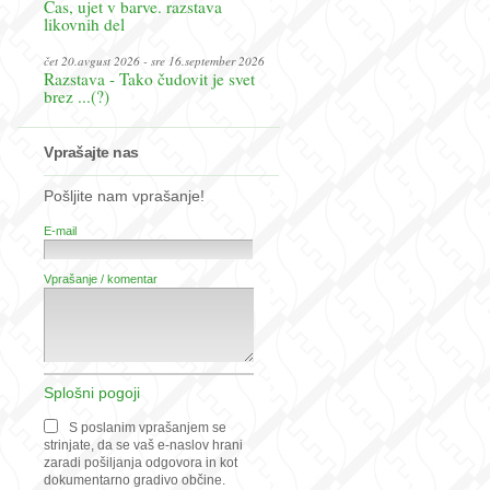
Čas, ujet v barve. razstava
likovnih del
čet 20.avgust 2026 - sre 16.september 2026
Razstava - Tako čudovit je svet
brez ...(?)
Vprašajte nas
Pošljite nam vprašanje!
E-mail
Vprašanje / komentar
Splošni pogoji
S poslanim vprašanjem se
strinjate, da se vaš e-naslov hrani
zaradi pošiljanja odgovora in kot
dokumentarno gradivo občine.