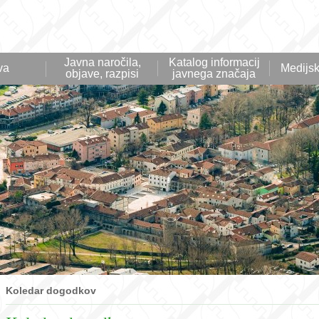
Javna naročila,
Katalog informacij
va
Medijsk
objave, razpisi
javnega značaja
Koledar dogodkov