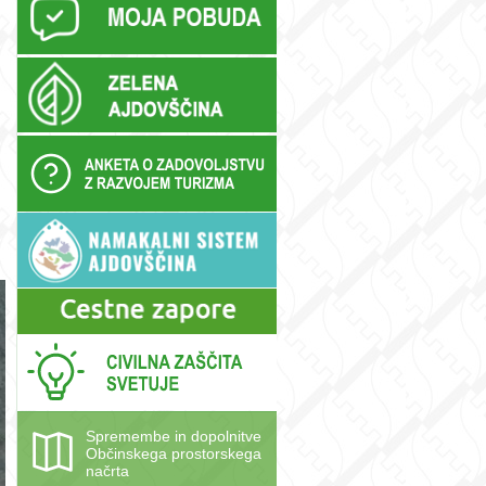
Spremembe in dopolnitve
Občinskega prostorskega
načrta