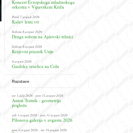
Koncert Evropskega mladinskega
orkestra v Vipavskem Križu
Petek 7.avgust 2026
Kašev letni vrt
Sobota 8.avgust 2026
Druga sobota na Ajdovski tržnici
Sobota 8.avgust 2026
Krajevni praznik Ustje
9.avgust 2026
Gasilska veselica na Colu
Razstave
sre 1.julij 2026 - pon 31.avgust 2026
Anton Tratnik - geometrija
pogleda
sob 1.avgust 2026 - pon 31.avgust 2026
Pilonova galerija v avgustu 2026
pon 3.avgust 2026 - sre 19.avgust 2026