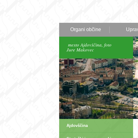
Organi občine
Upra
mesto Ajdovščina, foto
Jure Makovec
Ajdovščina