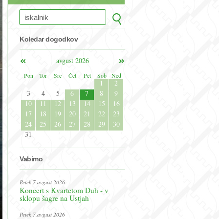
Koledar dogodkov
avgust 2026
Pon
Tor
Sre
Čet
Pet
Sob
Ned
1
2
3
4
5
6
7
8
9
10
11
12
13
14
15
16
17
18
19
20
21
22
23
24
25
26
27
28
29
30
31
Vabimo
Petek 7.avgust 2026
Koncert s Kvartetom Duh - v
sklopu šagre na Ustjah
Petek 7.avgust 2026