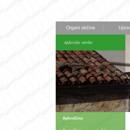
Organi občine
Upra
Ajdovske strehe
Ajdovščina