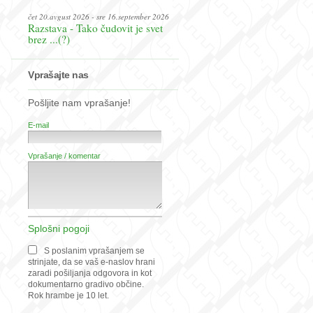
čet 20.avgust 2026 - sre 16.september 2026
Razstava - Tako čudovit je svet
brez ...(?)
Vprašajte nas
Pošljite nam vprašanje!
E-mail
Vprašanje / komentar
Splošni pogoji
S poslanim vprašanjem se
strinjate, da se vaš e-naslov hrani
zaradi pošiljanja odgovora in kot
dokumentarno gradivo občine.
Rok hrambe je 10 let.