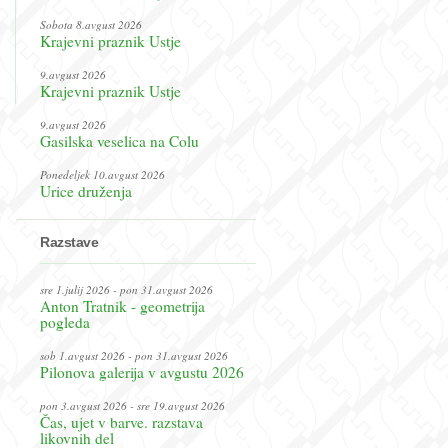
Sobota 8.avgust 2026
Krajevni praznik Ustje
9.avgust 2026
Krajevni praznik Ustje
9.avgust 2026
Gasilska veselica na Colu
Ponedeljek 10.avgust 2026
Urice druženja
Razstave
sre 1.julij 2026 - pon 31.avgust 2026
Anton Tratnik - geometrija
pogleda
sob 1.avgust 2026 - pon 31.avgust 2026
Pilonova galerija v avgustu 2026
pon 3.avgust 2026 - sre 19.avgust 2026
Čas, ujet v barve. razstava
likovnih del