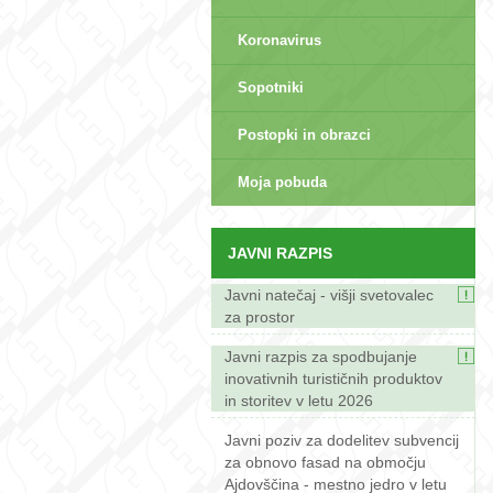
Koronavirus
Sopotniki
Postopki in obrazci
sep>
Moja pobuda
JAVNI RAZPIS
Javni natečaj - višji svetovalec
za prostor
Javni razpis za spodbujanje
inovativnih turističnih produktov
in storitev v letu 2026
Javni poziv za dodelitev subvencij
za obnovo fasad na območju
Ajdovščina - mestno jedro v letu