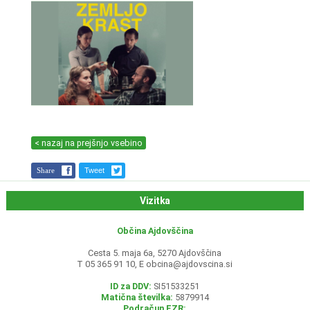
< nazaj na prejšnjo vsebino
Share
Tweet
Vizitka
Občina Ajdovščina
Cesta 5. maja 6a, 5270 Ajdovščina
T 05 365 91 10, E
obcina@ajdovscina.si
ID za DDV:
SI51533251
Matična številka:
5879914
Podračun EZR: