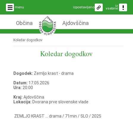
iz
menu
izpostavljeno
vsebine
Občina
Ajdovščina
Koledar dogodkov
Koledar dogodkov
Dogodek:
Zemljo krast - drama
Datum:
17.05.2026
Ura:
20:00
Kraj:
Ajdovščina
Lokacija:
Dvorana prve slovenske vlade
ZEMLJO KRAST ... drama / 71min / SLO / 2025