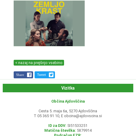
< nazaj na prejšnjo vsebino
Share
Tweet
Vizitka
Občina Ajdovščina
Cesta 5. maja 6a, 5270 Ajdovščina
T 05 365 91 10, E
obcina@ajdovscina.si
ID za DDV:
SI51533251
Matična številka:
5879914
Podračun EZR: