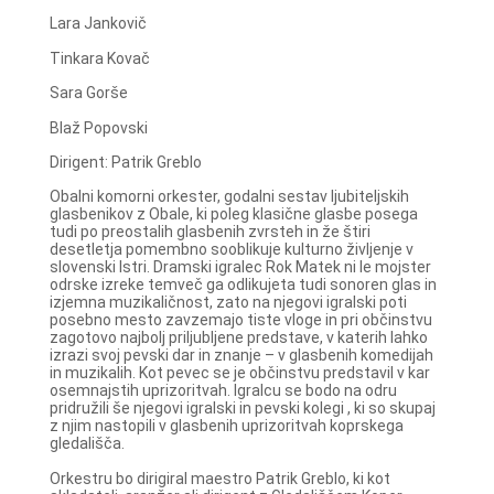
Lara Jankovič
Tinkara Kovač
Sara Gorše
Blaž Popovski
Dirigent: Patrik Greblo
Obalni komorni orkester, godalni sestav ljubiteljskih
glasbenikov z Obale, ki poleg klasične glasbe posega
tudi po preostalih glasbenih zvrsteh in že štiri
desetletja pomembno sooblikuje kulturno življenje v
slovenski Istri. Dramski igralec Rok Matek ni le mojster
odrske izreke temveč ga odlikujeta tudi sonoren glas in
izjemna muzikaličnost, zato na njegovi igralski poti
posebno mesto zavzemajo tiste vloge in pri občinstvu
zagotovo najbolj priljubljene predstave, v katerih lahko
izrazi svoj pevski dar in znanje – v glasbenih komedijah
in muzikalih. Kot pevec se je občinstvu predstavil v kar
osemnajstih uprizoritvah. Igralcu se bodo na odru
pridružili še njegovi igralski in pevski kolegi , ki so skupaj
z njim nastopili v glasbenih uprizoritvah koprskega
gledališča.
Orkestru bo dirigiral maestro Patrik Greblo, ki kot