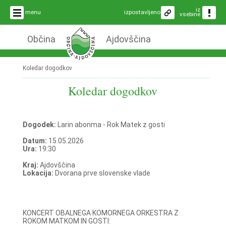
iz
menu
izpostavljeno
vsebine
Občina
Ajdovščina
Koledar dogodkov
Koledar dogodkov
Dogodek:
Larin abonma - Rok Matek z gosti
Datum:
15.05.2026
Ura:
19:30
Kraj:
Ajdovščina
Lokacija:
Dvorana prve slovenske vlade
KONCERT OBALNEGA KOMORNEGA ORKESTRA Z
ROKOM MATKOM IN GOSTI: