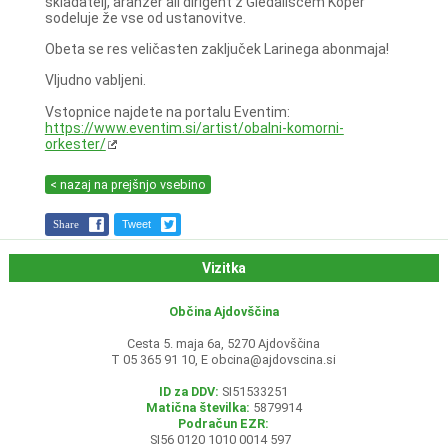
skladatelj, aranžer ali dirigent z Gledališčem Koper
sodeluje že vse od ustanovitve.
Obeta se res veličasten zaključek Larinega abonmaja!
Vljudno vabljeni.
Vstopnice najdete na portalu Eventim:
https://www.eventim.si/artist/obalni-komorni-
orkester/
< nazaj na prejšnjo vsebino
Share
Tweet
Vizitka
Občina Ajdovščina
Cesta 5. maja 6a, 5270 Ajdovščina
T 05 365 91 10, E
obcina@ajdovscina.si
ID za DDV:
SI51533251
Matična številka:
5879914
Podračun EZR:
SI56 0120 1010 0014 597