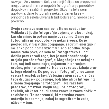
razvijati že v osnovni šoli, v srednji šoli pa so prepoznali
moj potencial in mi omogočili fotografiranje prireditev,
dogodkov in različnih projektov. Skozi ta leta sem
ugotovila, da je fotografija nekaj, s čimer bi se v
prihodnosti želela ukvarjati tudi bolj resno, morda celo
poklicno.
Svojo razstavo sem naslovila Ko se svet ustavi.
Velikokrat ljudje fotografije dojemajo le kot nekaj,
kar shranimo in potem nanje pozabimo. Zame pa
fotografija ni le podoba – je nekaj živega. Ko jo
pogledam, v njej vidim dogajanje, začutim energijo in
se lahko popolnoma vživim v njeno zgodbo. Moja
mama rada pove, da sem to “fotografsko žilico”
dobila prav zaradi tega, ker je med nosečnostjo
urejala poročne fotografije. Mogoče je res nekaj na
tem, saj tudi sama najraje ujamem in ohranjam
srečne, pristne trenutke.
Naslov razstave izhaja prav
iz tega občutka. Ko pogledam fotografijo, se zame
vse za trenutek ustavi. Vstopim v njen svet, kjer čas
teče drugače – počasneje, bolj tiho ali pa hitreje in z
ritmom dogajanja na fotografiji.
Na razstavi
predstavljam izbor svojih najljubših fotografij,
takšnih, ob katerih tudi sama znova in znova doživim
ta občutek. To so trenutki, ki me vedno znova
ustavijo in spomnijo, zakaj fotografiram in zakaj
uživam v tem.