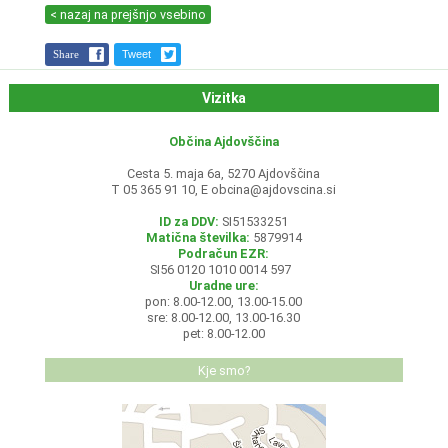
< nazaj na prejšnjo vsebino
Share
Tweet
Vizitka
Občina Ajdovščina
Cesta 5. maja 6a, 5270 Ajdovščina
T 05 365 91 10, E
obcina@ajdovscina.si
ID za DDV:
SI51533251
Matična številka:
5879914
Podračun EZR:
SI56 0120 1010 0014 597
Uradne ure:
pon: 8.00-12.00, 13.00-15.00
sre: 8.00-12.00, 13.00-16.30
pet: 8.00-12.00
Kje smo?