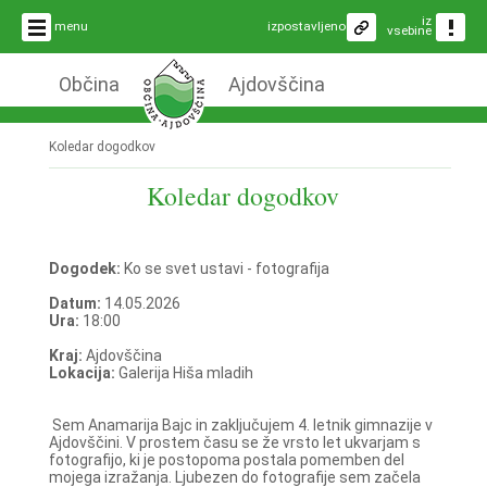
iz
menu
izpostavljeno
vsebine
Občina
Ajdovščina
Koledar dogodkov
Koledar dogodkov
Dogodek:
Ko se svet ustavi - fotografija
Datum:
14.05.2026
Ura:
18:00
Kraj:
Ajdovščina
Lokacija:
Galerija Hiša mladih
Sem Anamarija Bajc in zaključujem 4. letnik gimnazije v
Ajdovščini. V prostem času se že vrsto let ukvarjam s
fotografijo, ki je postopoma postala pomemben del
mojega izražanja. Ljubezen do fotografije sem začela