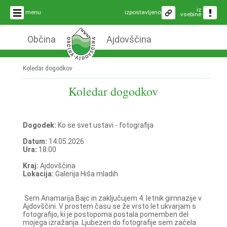
iz
menu
izpostavljeno
vsebine
Občina
Ajdovščina
Koledar dogodkov
Koledar dogodkov
Dogodek:
Ko se svet ustavi - fotografija
Datum:
14.05.2026
Ura:
18:00
Kraj:
Ajdovščina
Lokacija:
Galerija Hiša mladih
Sem Anamarija Bajc in zaključujem 4. letnik gimnazije v
Ajdovščini. V prostem času se že vrsto let ukvarjam s
fotografijo, ki je postopoma postala pomemben del
mojega izražanja. Ljubezen do fotografije sem začela