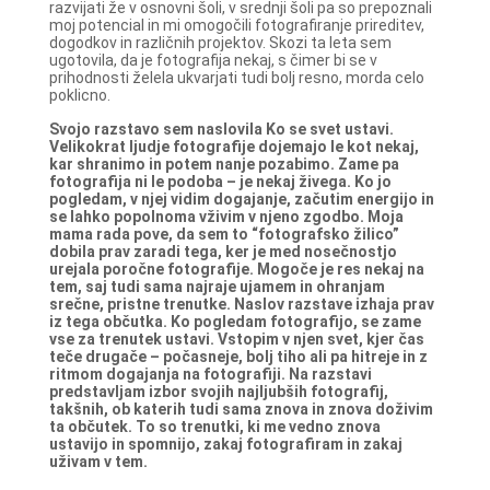
razvijati že v osnovni šoli, v srednji šoli pa so prepoznali
moj potencial in mi omogočili fotografiranje prireditev,
dogodkov in različnih projektov. Skozi ta leta sem
ugotovila, da je fotografija nekaj, s čimer bi se v
prihodnosti želela ukvarjati tudi bolj resno, morda celo
poklicno.
Svojo razstavo sem naslovila Ko se svet ustavi.
Velikokrat ljudje fotografije dojemajo le kot nekaj,
kar shranimo in potem nanje pozabimo. Zame pa
fotografija ni le podoba – je nekaj živega. Ko jo
pogledam, v njej vidim dogajanje, začutim energijo in
se lahko popolnoma vživim v njeno zgodbo. Moja
mama rada pove, da sem to “fotografsko žilico”
dobila prav zaradi tega, ker je med nosečnostjo
urejala poročne fotografije. Mogoče je res nekaj na
tem, saj tudi sama najraje ujamem in ohranjam
srečne, pristne trenutke.
Naslov razstave izhaja prav
iz tega občutka. Ko pogledam fotografijo, se zame
vse za trenutek ustavi. Vstopim v njen svet, kjer čas
teče drugače – počasneje, bolj tiho ali pa hitreje in z
ritmom dogajanja na fotografiji.
Na razstavi
predstavljam izbor svojih najljubših fotografij,
takšnih, ob katerih tudi sama znova in znova doživim
ta občutek. To so trenutki, ki me vedno znova
ustavijo in spomnijo, zakaj fotografiram in zakaj
uživam v tem.