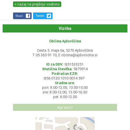
< nazaj na prejšnjo vsebino
Share
Tweet
Vizitka
Občina Ajdovščina
Cesta 5. maja 6a, 5270 Ajdovščina
T 05 365 91 10, E
obcina@ajdovscina.si
ID za DDV:
SI51533251
Matična številka:
5879914
Podračun EZR:
SI56 0120 1010 0014 597
Uradne ure:
pon: 8.00-12.00, 13.00-15.00
sre: 8.00-12.00, 13.00-16.30
pet: 8.00-12.00
Kje smo?