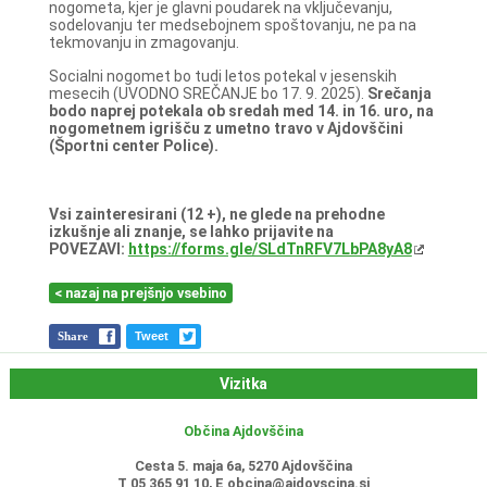
nogometa, kjer je glavni poudarek na vključevanju,
sodelovanju ter medsebojnem spoštovanju, ne pa na
tekmovanju in zmagovanju.
Socialni nogomet bo tudi letos potekal v jesenskih
mesecih (UVODNO SREČANJE bo 17. 9. 2025).
Srečanja
bodo naprej potekala ob sredah med 14. in 16. uro, na
nogometnem igrišču z umetno travo v Ajdovščini
(Športni center Police).
Vsi zainteresirani (12 +), ne glede na prehodne
izkušnje ali znanje, se lahko prijavite na
POVEZAVI:
https://forms.gle/SLdTnRFV7LbPA8yA8
< nazaj na prejšnjo vsebino
Share
Tweet
Vizitka
Občina Ajdovščina
Cesta 5. maja 6a, 5270 Ajdovščina
T 05 365 91 10, E
obcina@ajdovscina.si