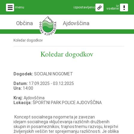
iz
menu
izpostavljeno
vsebine
Občina
Ajdovščina
Koledar dogodkov
Koledar dogodkov
Dogodek:
SOCIALNI NOGOMET
Datum:
17.09.2025 - 03.12.2025
Ura:
14:00
Kraj:
Ajdovščina
Lokacija:
ŠPORTNI PARK POLICE AJDOVŠČINA
Koncept socialnega nogometa je zavezan
idejam socialnega vključevanja različnih družbenih
skupin in posameznikov, trajnostnemu razvoju, krepitvi
življenjskih veščin ter sprejemanju različnosti. Je oblika