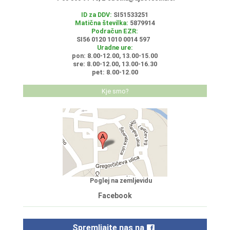
ID za DDV:
SI51533251
Matična številka:
5879914
Podračun EZR:
SI56 0120 1010 0014 597
Uradne ure:
pon: 8.00-12.00, 13.00-15.00
sre: 8.00-12.00, 13.00-16.30
pet: 8.00-12.00
Kje smo?
Poglej na zemljevidu
Facebook
Spremljajte nas na