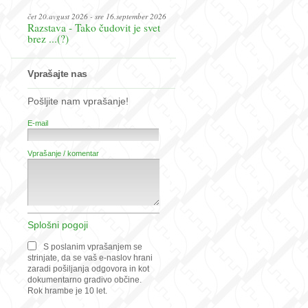
čet 20.avgust 2026 - sre 16.september 2026
Razstava - Tako čudovit je svet
brez ...(?)
Vprašajte nas
Pošljite nam vprašanje!
E-mail
Vprašanje / komentar
Splošni pogoji
S poslanim vprašanjem se
strinjate, da se vaš e-naslov hrani
zaradi pošiljanja odgovora in kot
dokumentarno gradivo občine.
Rok hrambe je 10 let.