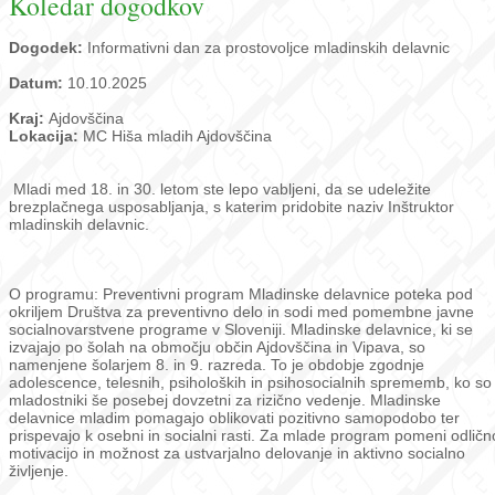
Koledar dogodkov
Dogodek:
Informativni dan za prostovoljce mladinskih delavnic
Datum:
10.10.2025
Kraj:
Ajdovščina
Lokacija:
MC Hiša mladih Ajdovščina
Mladi med 18. in 30. letom ste lepo vabljeni, da se udeležite
brezplačnega usposabljanja, s katerim pridobite naziv Inštruktor
mladinskih delavnic.
O programu: Preventivni program Mladinske delavnice poteka pod
okriljem Društva za preventivno delo in sodi med pomembne javne
socialnovarstvene programe v Sloveniji. Mladinske delavnice, ki se
izvajajo po šolah na območju občin Ajdovščina in Vipava, so
namenjene šolarjem 8. in 9. razreda. To je obdobje zgodnje
adolescence, telesnih, psiholoških in psihosocialnih sprememb, ko so
mladostniki še posebej dovzetni za rizično vedenje. Mladinske
delavnice mladim pomagajo oblikovati pozitivno samopodobo ter
prispevajo k osebni in socialni rasti. Za mlade program pomeni odličn
motivacijo in možnost za ustvarjalno delovanje in aktivno socialno
življenje.