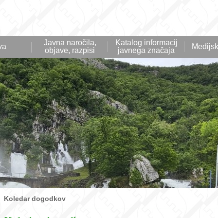
Javna naročila,
Katalog informacij
va
Medijsk
objave, razpisi
javnega značaja
Koledar dogodkov