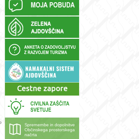
o
Spremembe in dopolnitve
Občinskega prostorskega
načrta