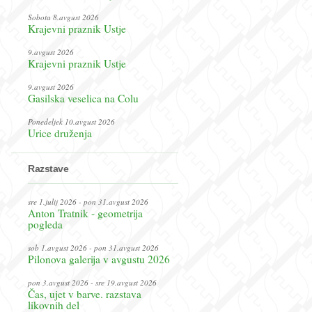
Sobota 8.avgust 2026
Krajevni praznik Ustje
9.avgust 2026
Krajevni praznik Ustje
9.avgust 2026
Gasilska veselica na Colu
Ponedeljek 10.avgust 2026
Urice druženja
Razstave
sre 1.julij 2026 - pon 31.avgust 2026
Anton Tratnik - geometrija
pogleda
sob 1.avgust 2026 - pon 31.avgust 2026
Pilonova galerija v avgustu 2026
pon 3.avgust 2026 - sre 19.avgust 2026
Čas, ujet v barve. razstava
likovnih del