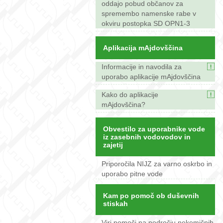
oddajo pobud občanov za
spremembo namenske rabe v
okviru postopka SD OPN1-3
Aplikacija mAjdovščina
Informacije in navodila za
uporabo aplikacije mAjdovščina
Kako do aplikacije
mAjdovščina?
Obvestilo za uporabnike vode
iz zasebnih vodovodov in
zajetij
Priporočila NIJZ za varno oskrbo in
uporabo pitne vode
Kam po pomoč ob duševnih
stiskah
Viri pomoči na področju nekemičnih