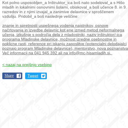
Kot polno usposobljen_a Inštruktor_ica boš nato sodeloval_a s Hišo
mladih in lokalnimi osnovnimi šolami, obiskoval_a boš učence 8. in 9.
razredov in z njimi izvajal_a zanimive delavnice v sproščenem
vzdušju. Pridobil_a boš naslednje veščine:
znanje in spretnosti uspešnega vodenja najstnikov, osnove
načrtovanja in izvedbe delavnic kot ene izmed metod neformalnega
učenja, izkušnje s področja dela z mladostniki, naziv inštruktor/-ica
programa Mladinske delavnice, možnost izredne osebnostne in
poklicne rasti, reference pri iskanju zaposlitve (potencialni delodajalci
poznajo program Mladinske delavnice), mentorstvo, nova poznanstva
Več informacij na 041 945 392 ali na info@mc-hisamladih.si.
< nazaj na prejšnjo vsebino
Share
Tweet