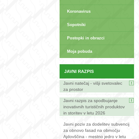
Koronavirus
Sopotniki
Postopki in obrazci
sep>
Moja pobuda
JAVNI RAZPIS
Javni natečaj - višji svetovalec
za prostor
Javni razpis za spodbujanje
inovativnih turističnih produktov
in storitev v letu 2026
Javni poziv za dodelitev subvencij
za obnovo fasad na območju
Ajdovščina - mestno jedro v letu