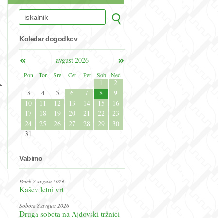
Koledar dogodkov
avgust 2026
Pon
Tor
Sre
Čet
Pet
Sob
Ned
1
2
.
3
4
5
6
7
8
9
10
11
12
13
14
15
16
17
18
19
20
21
22
23
24
25
26
27
28
29
30
31
Vabimo
Petek 7.avgust 2026
Kašev letni vrt
Sobota 8.avgust 2026
Druga sobota na Ajdovski tržnici