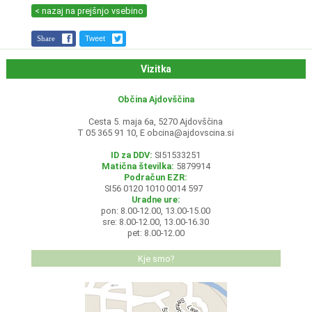
< nazaj na prejšnjo vsebino
Share
Tweet
Vizitka
Občina Ajdovščina
Cesta 5. maja 6a, 5270 Ajdovščina
T 05 365 91 10, E
obcina@ajdovscina.si
ID za DDV:
SI51533251
Matična številka:
5879914
Podračun EZR:
SI56 0120 1010 0014 597
Uradne ure:
pon: 8.00-12.00, 13.00-15.00
sre: 8.00-12.00, 13.00-16.30
pet: 8.00-12.00
Kje smo?