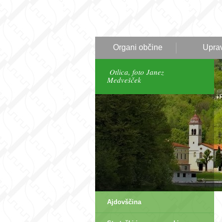
Organi občine
Upra
Otlica, foto Janez
Medvešček
Ajdovščina