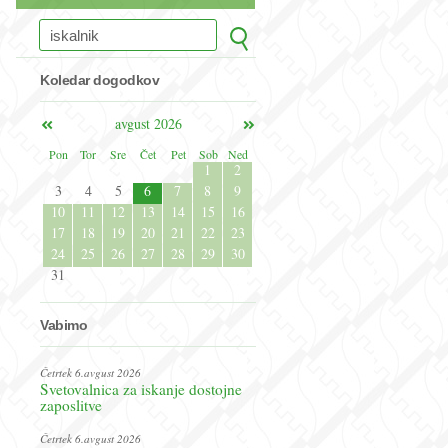
Koledar dogodkov
avgust 2026
Pon
Tor
Sre
Čet
Pet
Sob
Ned
1
2
3
4
5
6
7
8
9
10
11
12
13
14
15
16
17
18
19
20
21
22
23
24
25
26
27
28
29
30
31
Vabimo
Četrtek 6.avgust 2026
Svetovalnica za iskanje dostojne
zaposlitve
Četrtek 6.avgust 2026