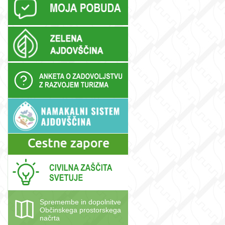
Spremembe in dopolnitve
Občinskega prostorskega
načrta