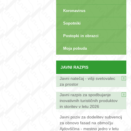
Koronavirus
Sopotniki
Postopki in obrazci
sep>
Moja pobuda
JAVNI RAZPIS
Javni natečaj - višji svetovalec
za prostor
Javni razpis za spodbujanje
inovativnih turističnih produktov
in storitev v letu 2026
Javni poziv za dodelitev subvencij
za obnovo fasad na območju
Ajdovščina - mestno jedro v letu