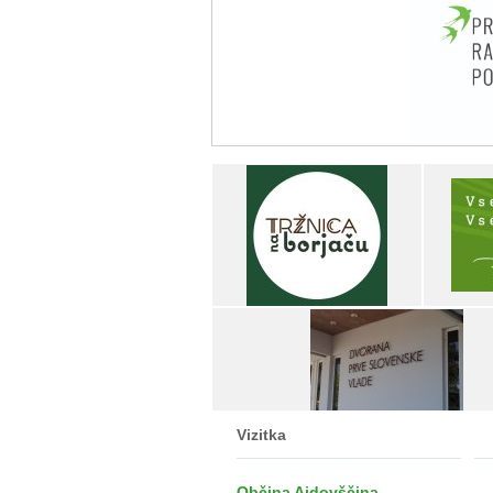
Vizitka
Občina Ajdovščina