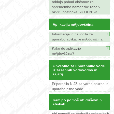
oddajo pobud občanov za
spremembo namenske rabe v
okviru postopka SD OPN1-3
Aplikacija mAjdovščina
Informacije in navodila za
uporabo aplikacije mAjdovščina
Kako do aplikacije
mAjdovščina?
Obvestilo za uporabnike vode
iz zasebnih vodovodov in
zajetij
Priporočila NIJZ za varno oskrbo in
uporabo pitne vode
Kam po pomoč ob duševnih
stiskah
Viri pomoči na področju nekemičnih