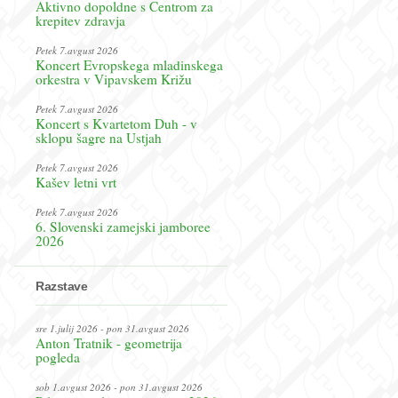
Aktivno dopoldne s Centrom za
krepitev zdravja
Petek 7.avgust 2026
Koncert Evropskega mladinskega
orkestra v Vipavskem Križu
Petek 7.avgust 2026
Koncert s Kvartetom Duh - v
sklopu šagre na Ustjah
Petek 7.avgust 2026
Kašev letni vrt
Petek 7.avgust 2026
6. Slovenski zamejski jamboree
2026
Razstave
sre 1.julij 2026 - pon 31.avgust 2026
Anton Tratnik - geometrija
pogleda
sob 1.avgust 2026 - pon 31.avgust 2026