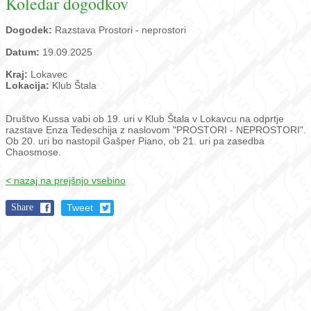
Koledar dogodkov
Dogodek:
Razstava Prostori - neprostori
Datum:
19.09.2025
Kraj:
Lokavec
Lokacija:
Klub Štala
Društvo Kussa vabi ob 19. uri v Klub Štala v Lokavcu na odprtje
razstave Enza Tedeschija z naslovom "PROSTORI - NEPROSTORI".
Ob 20. uri bo nastopil Gašper Piano, ob 21. uri pa zasedba
Chaosmose.
< nazaj na prejšnjo vsebino
Share
Tweet