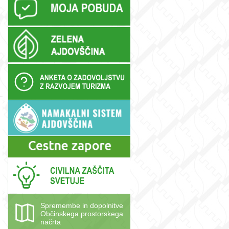
Spremembe in dopolnitve
Občinskega prostorskega
načrta