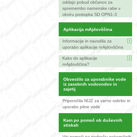
oddajo pobud občanov za
spremembo namenske rabe v
okviru postopka SD OPN1-3
Aplikacija mAjdovščina
Informacije in navodila za
uporabo aplikacije mAjdovščina
Kako do aplikacije
mAjdovščina?
Obvestilo za uporabnike vode
iz zasebnih vodovodov in
zajetij
Priporočila NIJZ za varno oskrbo in
uporabo pitne vode
Kam po pomoč ob duševnih
stiskah
Viri pomoči na področju nekemičnih