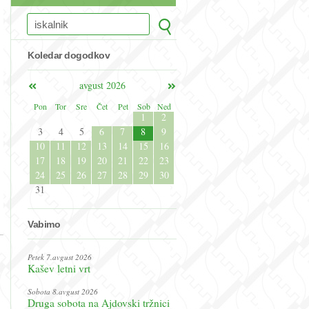
Koledar dogodkov
avgust 2026
Pon
Tor
Sre
Čet
Pet
Sob
Ned
1
2
3
4
5
6
7
8
9
10
11
12
13
14
15
16
17
18
19
20
21
22
23
24
25
26
27
28
29
30
31
Vabimo
Petek 7.avgust 2026
Kašev letni vrt
Sobota 8.avgust 2026
Druga sobota na Ajdovski tržnici