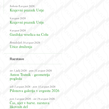
Sobota 8.avgust 2026
Krajevni praznik Ustje
9.avgust 2026
Krajevni praznik Ustje
9.avgust 2026
Gasilska veselica na Colu
Ponedeljek 10.avgust 2026
Urice druženja
Razstave
sre 1.julij 2026 - pon 31.avgust 2026
Anton Tratnik - geometrija
pogleda
sob 1.avgust 2026 - pon 31.avgust 2026
Pilonova galerija v avgustu 2026
pon 3.avgust 2026 - sre 19.avgust 2026
Čas, ujet v barve. razstava
likovnih del