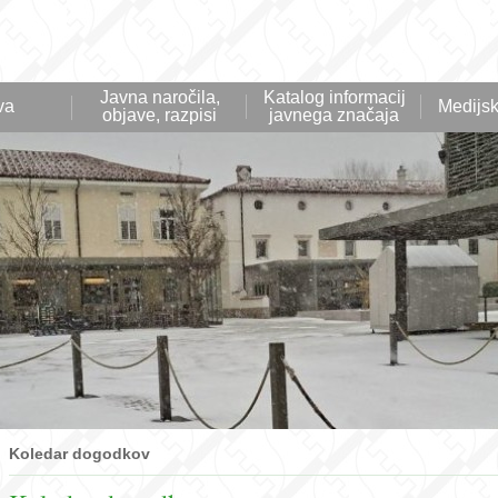
Javna naročila,
Katalog informacij
va
Medijsk
objave, razpisi
javnega značaja
Koledar dogodkov