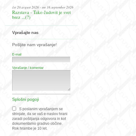
čet 20.avgust 2026 - sre 16.september 2026
Razstava - Tako čudovit je svet
brez ...(?)
Vprašajte nas
Pošljite nam vprašanje!
E-mail
Vprašanje / komentar
Splošni pogoji
S poslanim vprašanjem se
strinjate, da se vaš e-naslov hrani
zaradi pošiljanja odgovora in kot
dokumentarno gradivo občine.
Rok hrambe je 10 let.