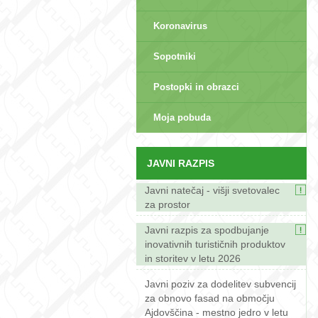
Koronavirus
Sopotniki
Postopki in obrazci
sep>
Moja pobuda
JAVNI RAZPIS
Javni natečaj - višji svetovalec
za prostor
Javni razpis za spodbujanje
inovativnih turističnih produktov
in storitev v letu 2026
Javni poziv za dodelitev subvencij
za obnovo fasad na območju
Ajdovščina - mestno jedro v letu