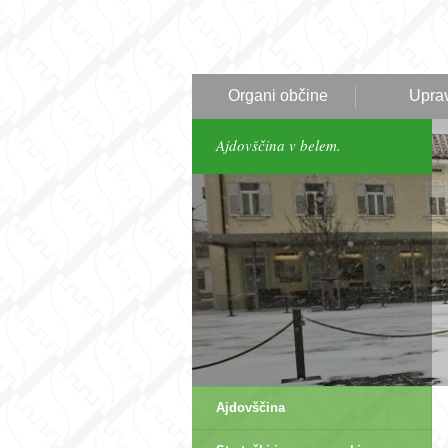
Organi občine
Upra
Ajdovščina v belem.
Ajdovščina