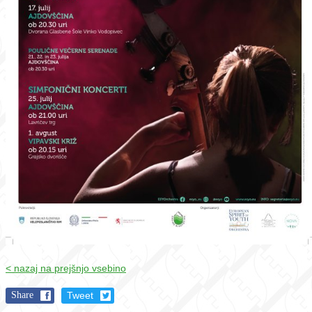
< nazaj na prejšnjo vsebino
Share
Tweet