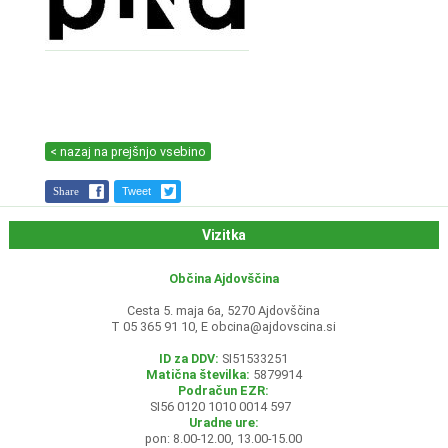
< nazaj na prejšnjo vsebino
Share
Tweet
Vizitka
Občina Ajdovščina
Cesta 5. maja 6a, 5270 Ajdovščina
T 05 365 91 10, E
obcina@ajdovscina.si
ID za DDV:
SI51533251
Matična številka:
5879914
Podračun EZR:
SI56 0120 1010 0014 597
Uradne ure:
pon: 8.00-12.00, 13.00-15.00