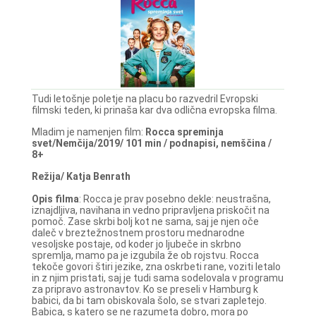
Tudi letošnje poletje na placu bo razvedril Evropski
filmski teden, ki prinaša kar dva odlična evropska filma.
Mladim je namenjen film:
Rocca spreminja
svet/Nemčija/2019/ 101 min / podnapisi, nemščina /
8+
Režija/ Katja Benrath
Opis filma
: Rocca je prav posebno dekle: neustrašna,
iznajdljiva, navihana in vedno pripravljena priskočit na
pomoč. Zase skrbi bolj kot ne sama, saj je njen oče
daleč v breztežnostnem prostoru mednarodne
vesoljske postaje, od koder jo ljubeče in skrbno
spremlja, mamo pa je izgubila že ob rojstvu. Rocca
tekoče govori štiri jezike, zna oskrbeti rane, voziti letalo
in z njim pristati, saj je tudi sama sodelovala v programu
za pripravo astronavtov. Ko se preseli v Hamburg k
babici, da bi tam obiskovala šolo, se stvari zapletejo.
Babica, s katero se ne razumeta dobro, mora po