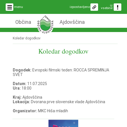
iz
menu
izpostavljeno
vsebine
Občina
Ajdovščina
Koledar dogodkov
Koledar dogodkov
Dogodek:
Evropski filmski teden: ROCCA SPREMINJA
SVET
Datum:
11.07.2025
Ura:
18:00
Kraj:
Ajdovščina
Lokacija:
Dvorana prve slovenske vlade Ajdovščina
Organizator:
MKC Hiša mladih