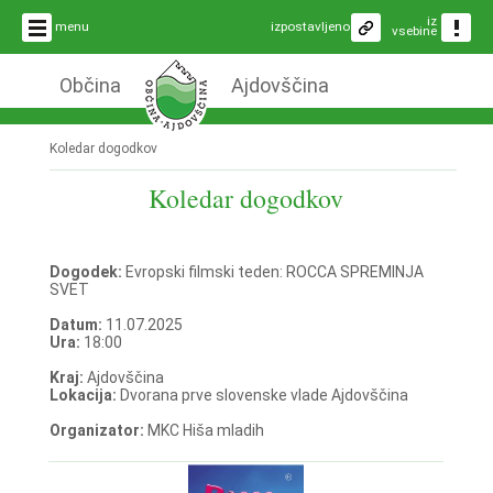
iz
menu
izpostavljeno
vsebine
Občina
Ajdovščina
Koledar dogodkov
Koledar dogodkov
Dogodek:
Evropski filmski teden: ROCCA SPREMINJA
SVET
Datum:
11.07.2025
Ura:
18:00
Kraj:
Ajdovščina
Lokacija:
Dvorana prve slovenske vlade Ajdovščina
Organizator:
MKC Hiša mladih