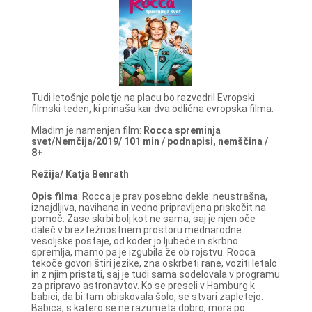
Tudi letošnje poletje na placu bo razvedril Evropski
filmski teden, ki prinaša kar dva odlična evropska filma.
Mladim je namenjen film:
Rocca spreminja
svet/Nemčija/2019/ 101 min / podnapisi, nemščina /
8+
Režija/ Katja Benrath
Opis filma
: Rocca je prav posebno dekle: neustrašna,
iznajdljiva, navihana in vedno pripravljena priskočit na
pomoč. Zase skrbi bolj kot ne sama, saj je njen oče
daleč v breztežnostnem prostoru mednarodne
vesoljske postaje, od koder jo ljubeče in skrbno
spremlja, mamo pa je izgubila že ob rojstvu. Rocca
tekoče govori štiri jezike, zna oskrbeti rane, voziti letalo
in z njim pristati, saj je tudi sama sodelovala v programu
za pripravo astronavtov. Ko se preseli v Hamburg k
babici, da bi tam obiskovala šolo, se stvari zapletejo.
Babica, s katero se ne razumeta dobro, mora po