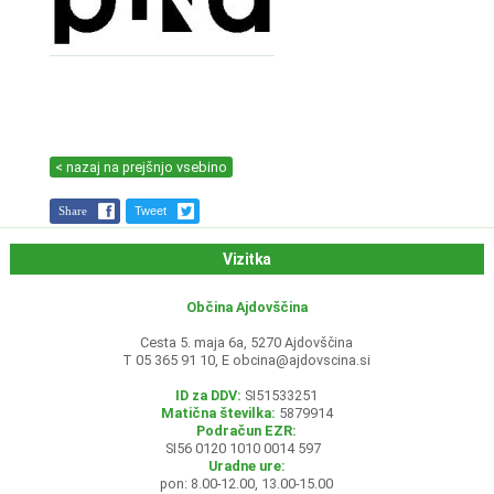
< nazaj na prejšnjo vsebino
Share
Tweet
Vizitka
Občina Ajdovščina
Cesta 5. maja 6a, 5270 Ajdovščina
T 05 365 91 10, E
obcina@ajdovscina.si
ID za DDV:
SI51533251
Matična številka:
5879914
Podračun EZR:
SI56 0120 1010 0014 597
Uradne ure:
pon: 8.00-12.00, 13.00-15.00