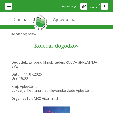
iz
menu
izpostavljeno
vsebine
Občina
Ajdovščina
Koledar dogodkov
Koledar dogodkov
Dogodek:
Evropski filmski teden: ROCCA SPREMINJA
SVET
Datum:
11.07.2025
Ura:
18:00
Kraj:
Ajdovščina
Lokacija:
Dvorana prve slovenske vlade Ajdovščina
Organizator:
MKC Hiša mladih