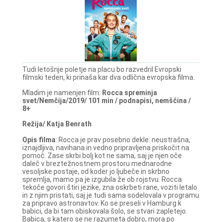
Tudi letošnje poletje na placu bo razvedril Evropski
filmski teden, ki prinaša kar dva odlična evropska filma.
Mladim je namenjen film:
Rocca spreminja
svet/Nemčija/2019/ 101 min / podnapisi, nemščina /
8+
Režija/ Katja Benrath
Opis filma
: Rocca je prav posebno dekle: neustrašna,
iznajdljiva, navihana in vedno pripravljena priskočit na
pomoč. Zase skrbi bolj kot ne sama, saj je njen oče
daleč v breztežnostnem prostoru mednarodne
vesoljske postaje, od koder jo ljubeče in skrbno
spremlja, mamo pa je izgubila že ob rojstvu. Rocca
tekoče govori štiri jezike, zna oskrbeti rane, voziti letalo
in z njim pristati, saj je tudi sama sodelovala v programu
za pripravo astronavtov. Ko se preseli v Hamburg k
babici, da bi tam obiskovala šolo, se stvari zapletejo.
Babica, s katero se ne razumeta dobro, mora po