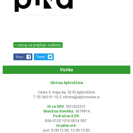
< nazaj na prejšnjo vsebino
Share
Tweet
Vizitka
Občina Ajdovščina
Cesta 5. maja 6a, 5270 Ajdovščina
T 05 365 91 10, E
obcina@ajdovscina.si
ID za DDV:
SI51533251
Matična številka:
5879914
Podračun EZR:
SI56 0120 1010 0014 597
Uradne ure:
pon: 8.00-12.00, 13.00-15.00