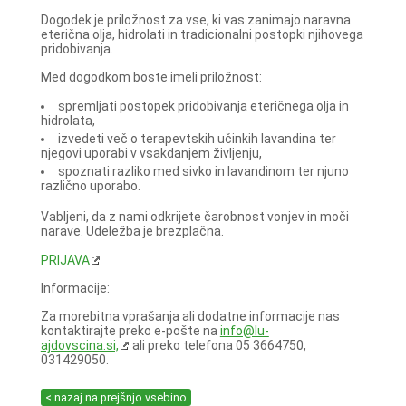
Dogodek je priložnost za vse, ki vas zanimajo naravna
eterična olja, hidrolati in tradicionalni postopki njihovega
pridobivanja.
Med dogodkom boste imeli priložnost:
spremljati postopek pridobivanja eteričnega olja in
hidrolata,
izvedeti več o terapevtskih učinkih lavandina ter
njegovi uporabi v vsakdanjem življenju,
spoznati razliko med sivko in lavandinom ter njuno
različno uporabo.
Vabljeni, da z nami odkrijete čarobnost vonjev in moči
narave. Udeležba je brezplačna.
PRIJAVA
Informacije:
Za morebitna vprašanja ali dodatne informacije nas
kontaktirajte preko e-pošte na
info@lu-
ajdovscina.si,
ali preko telefona 05 3664750,
031429050.
< nazaj na prejšnjo vsebino