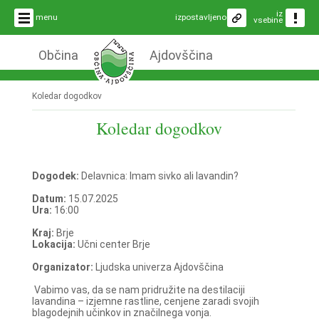
iz
menu
izpostavljeno
vsebine
Občina
Ajdovščina
Koledar dogodkov
Koledar dogodkov
Dogodek:
Delavnica: Imam sivko ali lavandin?
Datum:
15.07.2025
Ura:
16:00
Kraj:
Brje
Lokacija:
Učni center Brje
Organizator:
Ljudska univerza Ajdovščina
Vabimo vas, da se nam pridružite na destilaciji
lavandina – izjemne rastline, cenjene zaradi svojih
blagodejnih učinkov in značilnega vonja.