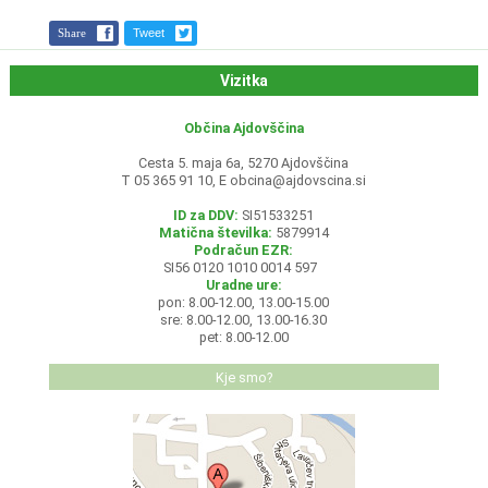
Share
Tweet
Vizitka
Občina Ajdovščina
Cesta 5. maja 6a, 5270 Ajdovščina
T 05 365 91 10, E
obcina@ajdovscina.si
ID za DDV:
SI51533251
Matična številka:
5879914
Podračun EZR:
SI56 0120 1010 0014 597
Uradne ure:
pon: 8.00-12.00, 13.00-15.00
sre: 8.00-12.00, 13.00-16.30
pet: 8.00-12.00
Kje smo?