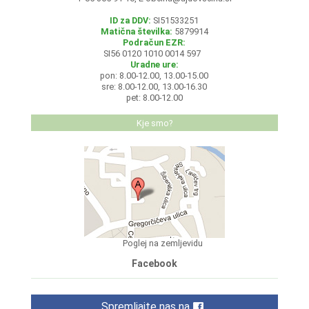
ID za DDV:
SI51533251
Matična številka:
5879914
Podračun EZR:
SI56 0120 1010 0014 597
Uradne ure:
pon: 8.00-12.00, 13.00-15.00
sre: 8.00-12.00, 13.00-16.30
pet: 8.00-12.00
Kje smo?
Poglej na zemljevidu
Facebook
Spremljajte nas na