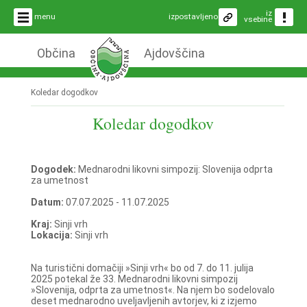
iz
menu
izpostavljeno
vsebine
Občina
Ajdovščina
Koledar dogodkov
Koledar dogodkov
Dogodek:
Mednarodni likovni simpozij: Slovenija odprta
za umetnost
Datum:
07.07.2025 - 11.07.2025
Kraj:
Sinji vrh
Lokacija:
Sinji vrh
Na turistični domačiji »Sinji vrh« bo od 7. do 11. julija
2025 potekal že 33. Mednarodni likovni simpozij
»Slovenija, odprta za umetnost«. Na njem bo sodelovalo
deset mednarodno uveljavljenih avtorjev, ki z izjemo