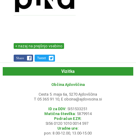
< nazaj na prejšnjo vsebino
Share
Tweet
Vizitka
Občina Ajdovščina
Cesta 5. maja 6a, 5270 Ajdovščina
T 05 365 91 10, E
obcina@ajdovscina.si
ID za DDV:
SI51533251
Matična številka:
5879914
Podračun EZR:
SI56 0120 1010 0014 597
Uradne ure:
pon: 8.00-12.00, 13.00-15.00