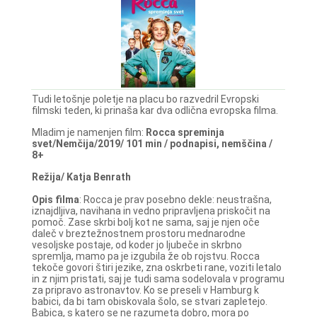
Tudi letošnje poletje na placu bo razvedril Evropski
filmski teden, ki prinaša kar dva odlična evropska filma.
Mladim je namenjen film:
Rocca spreminja
svet/Nemčija/2019/ 101 min / podnapisi, nemščina /
8+
Režija/ Katja Benrath
Opis filma
: Rocca je prav posebno dekle: neustrašna,
iznajdljiva, navihana in vedno pripravljena priskočit na
pomoč. Zase skrbi bolj kot ne sama, saj je njen oče
daleč v breztežnostnem prostoru mednarodne
vesoljske postaje, od koder jo ljubeče in skrbno
spremlja, mamo pa je izgubila že ob rojstvu. Rocca
tekoče govori štiri jezike, zna oskrbeti rane, voziti letalo
in z njim pristati, saj je tudi sama sodelovala v programu
za pripravo astronavtov. Ko se preseli v Hamburg k
babici, da bi tam obiskovala šolo, se stvari zapletejo.
Babica, s katero se ne razumeta dobro, mora po