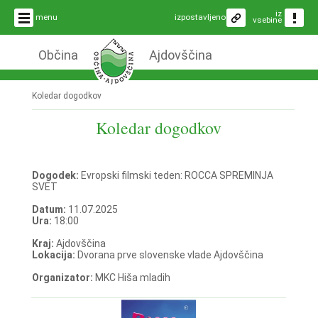
iz
menu
izpostavljeno
vsebine
Občina
Ajdovščina
Koledar dogodkov
Koledar dogodkov
Dogodek:
Evropski filmski teden: ROCCA SPREMINJA
SVET
Datum:
11.07.2025
Ura:
18:00
Kraj:
Ajdovščina
Lokacija:
Dvorana prve slovenske vlade Ajdovščina
Organizator:
MKC Hiša mladih