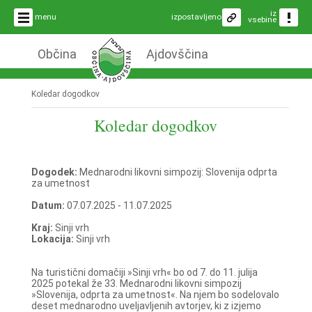
iz
menu
izpostavljeno
vsebine
Občina
Ajdovščina
Koledar dogodkov
Koledar dogodkov
Dogodek:
Mednarodni likovni simpozij: Slovenija odprta
za umetnost
Datum:
07.07.2025 - 11.07.2025
Kraj:
Sinji vrh
Lokacija:
Sinji vrh
Na turistični domačiji »Sinji vrh« bo od 7. do 11. julija
2025 potekal že 33. Mednarodni likovni simpozij
»Slovenija, odprta za umetnost«. Na njem bo sodelovalo
deset mednarodno uveljavljenih avtorjev, ki z izjemo