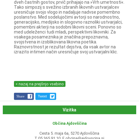
dveh častnih gostov, prvič prihajajo na »Vrh umetnosti«.
Tako simpozij s svežino izbranih likovnih ustvarjalcev
uresničuje svojo vlogo in nadaljuje nadvse pomembno
poslanstvo. Med sodelujočimi avtorji so narodnostno,
generacijsko, medijsko in slogovno raznoliki ustvarjalci,
pomembni akterji na sodobni likovni sceni. Ponovno so
med udeleženci tudi mladi, perspektivni likovniki. Za
vsakega posameznika je značilna prepoznavna,
svojstvena in izoblikovana likovna poetika.
Raznovrstnost je rezultat dejstva, da vsak avtor na
izrazito intimen način uresničuje svoj ustvarjalni klic.
< nazaj na prejšnjo vsebino
Share
Tweet
Vizitka
Občina Ajdovščina
Cesta 5. maja 6a, 5270 Ajdovščina
T 05 365 91 10, E
obcina@ajdovscina.si