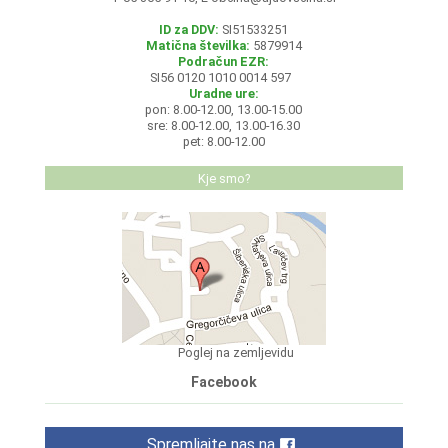
ID za DDV:
SI51533251
Matična številka:
5879914
Podračun EZR:
SI56 0120 1010 0014 597
Uradne ure:
pon: 8.00-12.00, 13.00-15.00
sre: 8.00-12.00, 13.00-16.30
pet: 8.00-12.00
Kje smo?
Poglej na zemljevidu
Facebook
Spremljajte nas na