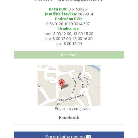
ID za DDV:
SI51533251
Matična številka:
5879914
Podračun EZR:
SI56 0120 1010 0014 597
Uradne ure:
pon: 8.00-12.00, 13.00-15.00
sre: 8.00-12.00, 13.00-16.30
pet: 8.00-12.00
Kje smo?
Poglej na zemljevidu
Facebook
Spremljajte nas na