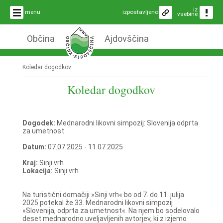
iz
menu
izpostavljeno
vsebine
Občina
Ajdovščina
Koledar dogodkov
Koledar dogodkov
Dogodek:
Mednarodni likovni simpozij: Slovenija odprta
za umetnost
Datum:
07.07.2025 - 11.07.2025
Kraj:
Sinji vrh
Lokacija:
Sinji vrh
Na turistični domačiji »Sinji vrh« bo od 7. do 11. julija
2025 potekal že 33. Mednarodni likovni simpozij
»Slovenija, odprta za umetnost«. Na njem bo sodelovalo
deset mednarodno uveljavljenih avtorjev, ki z izjemo