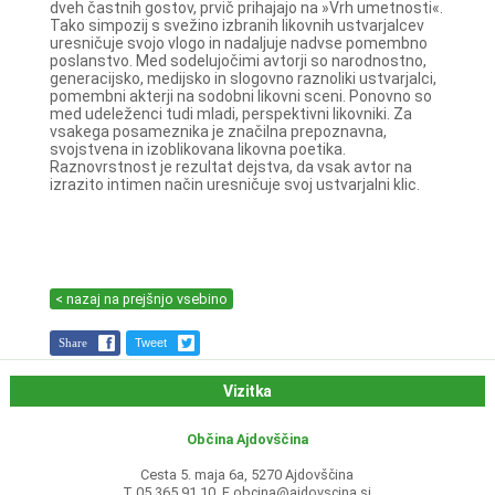
dveh častnih gostov, prvič prihajajo na »Vrh umetnosti«.
Tako simpozij s svežino izbranih likovnih ustvarjalcev
uresničuje svojo vlogo in nadaljuje nadvse pomembno
poslanstvo. Med sodelujočimi avtorji so narodnostno,
generacijsko, medijsko in slogovno raznoliki ustvarjalci,
pomembni akterji na sodobni likovni sceni. Ponovno so
med udeleženci tudi mladi, perspektivni likovniki. Za
vsakega posameznika je značilna prepoznavna,
svojstvena in izoblikovana likovna poetika.
Raznovrstnost je rezultat dejstva, da vsak avtor na
izrazito intimen način uresničuje svoj ustvarjalni klic.
< nazaj na prejšnjo vsebino
Share
Tweet
Vizitka
Občina Ajdovščina
Cesta 5. maja 6a, 5270 Ajdovščina
T 05 365 91 10, E
obcina@ajdovscina.si